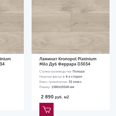
inium
Ламинат Kronopol Platinium
034
Milo Дуб Феррара D3034
Страна производства:
Польша
Наличие фаски:
с 4-х сторон
Класс применения:
32 класс
Размер:
1380х193х8 мм
2 890
руб.
м2