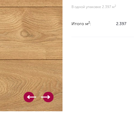
2
В одной упаковке 2.397 м
2
Итого м
:
2.397