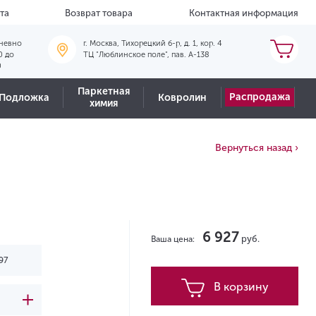
та
Возврат товара
Контактная информация
невно
г. Москва, Тихорецкий б-р, д. 1, кор. 4
0 до
ТЦ "Люблинское поле", пав. А-138
0
Паркетная
Распродажа
Подложка
Ковролин
химия
Вернуться назад ›
6 927
руб.
Ваша цена:
В корзину