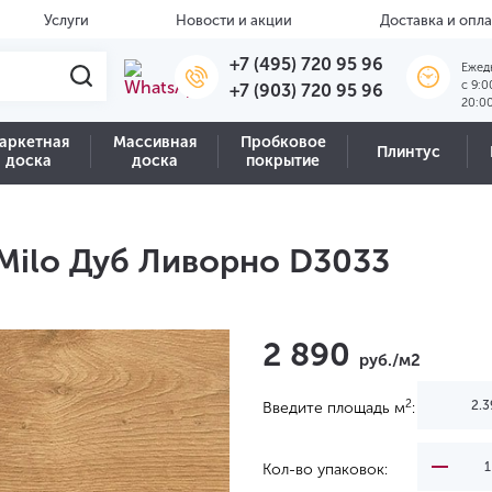
Услуги
Новости и акции
Доставка и опла
+7 (495) 720 95 96
Ежед
c 9:0
+7 (903) 720 95 96
20:0
аркетная
Массивная
Пробковое
Плинтус
доска
доска
покрытие
 Milo Дуб Ливорно D3033
2 890
руб./м2
2
Введите площадь м
:
Кол-во упаковок: