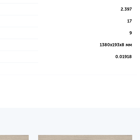
2.397
17
9
1380х193х8 мм
0.01918