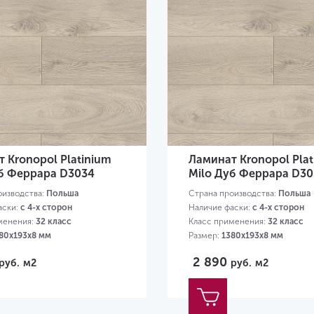
 Kronopol Platinium
Ламинат Kronopol Plat
уб Феррара D3034
Milo Дуб Феррара D3
оизводства:
Польша
Страна производства:
Польша
аски:
с 4-х сторон
Наличие фаски:
с 4-х сторон
менения:
32 класс
Класс применения:
32 класс
80х193х8 мм
Размер:
1380х193х8 мм
2 890
руб.
м2
руб.
м2