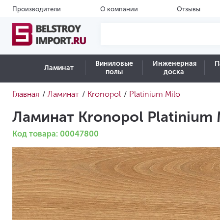
Производители
О компании
Отзывы
Виниловые
Инженерная
П
Ламинат
полы
доска
Главная
Ламинат
Kronopol
Platinium Milo
/
/
/
Ламинат Kronopol Platinium
Код товара: 00047800