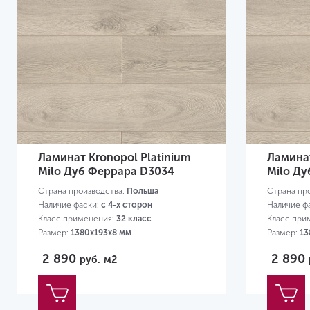
Ламинат Kronopol Platinium
Ламинат
Milo Дуб Феррара D3034
Milo Д
Страна производства:
Польша
Страна пр
Наличие фаски:
с 4-х сторон
Наличие ф
Класс применения:
32 класс
Класс при
Размер:
1380х193х8 мм
Размер:
13
2 890
2 890
руб.
м2