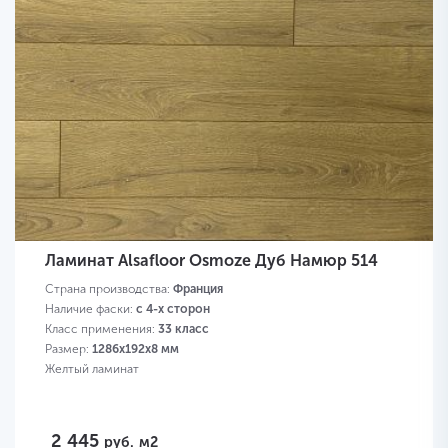
Ламинат Alsafloor Osmoze Дуб Намюр 514
Страна производства:
Франция
Наличие фаски:
с 4-х сторон
Класс применения:
33 класс
Размер:
1286х192х8 мм
Желтый ламинат
2 445
руб.
м2