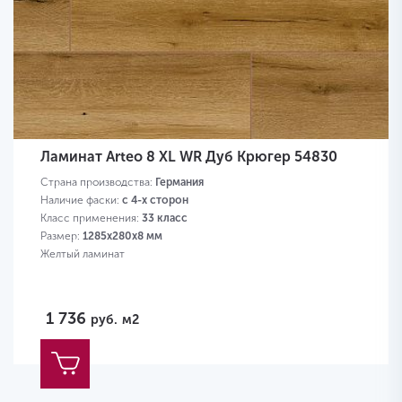
Ламинат Arteo 8 XL WR Дуб Крюгер 54830
Страна производства:
Германия
Наличие фаски:
с 4-х сторон
Класс применения:
33 класс
Размер:
1285х280х8 мм
Желтый ламинат
1 736
руб.
м2