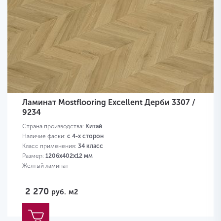
Ламинат Mostflooring Excellent Дерби 3307 /
9234
Страна производства:
Китай
Наличие фаски:
с 4-х сторон
Класс применения:
34 класс
Размер:
1206х402х12 мм
Желтый ламинат
2 270
руб.
м2