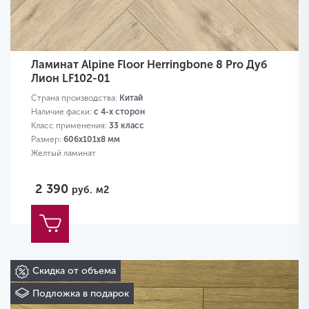
Ламинат Alpine Floor Herringbone 8 Pro Дуб
Лион LF102-01
Страна производства:
Китай
Наличие фаски:
с 4-х сторон
Класс применения:
33 класс
Размер:
606х101х8 мм
Желтый ламинат
2 390
руб.
м2
Скидка от объема
Подложка в подарок