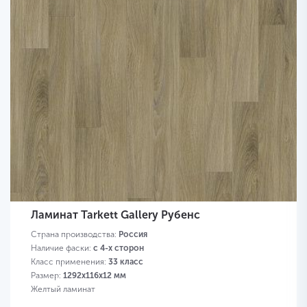
Ламинат Tarkett Gallery Рубенс
Страна производства:
Россия
Наличие фаски:
с 4-х сторон
Класс применения:
33 класс
Размер:
1292х116х12 мм
Желтый ламинат