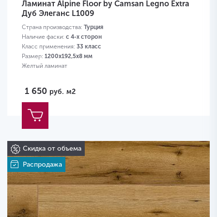
Ламинат Alpine Floor by Camsan Legno Extra
Дуб Элеганс L1009
Страна производства:
Турция
Наличие фаски:
с 4-х сторон
Класс применения:
33 класс
Размер:
1200х192,5х8 мм
Желтый ламинат
1 650
руб.
м2
Скидка от объема
Распродажа