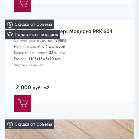
Скидка от объема
Ламинат AGT Concept Модерна PRK 604
Подложка в подарок
Страна производства:
Турция
Наличие фаски:
с 4-х сторон
Класс применения:
32 класс
Размер:
1195х154,5х10 мм
Желтый ламинат
2 000
руб.
м2
Скидка от объема