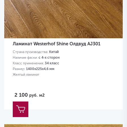
Ламинат Westerhof Shine Олдвуд AJ301
Страна производства:
Китай
Наличие фаски:
с 4-х сторон
Класс применения:
34 класс
Размер:
1400х225х4,6 мм
Желтый ламинат
2 100
руб.
м2