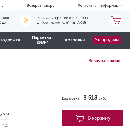
та
Возврат товара
Контактная информация
невно
г. Москва, Тихорецкий б-р, д. 1, кор. 4
0 до
ТЦ "Люблинское поле", пав. А-138
0
Паркетная
Распродажа
Подложка
Ковролин
химия
Вернуться назад ›
3 518
руб.
Ваша цена:
(-3%)
В корзину
(-4%)