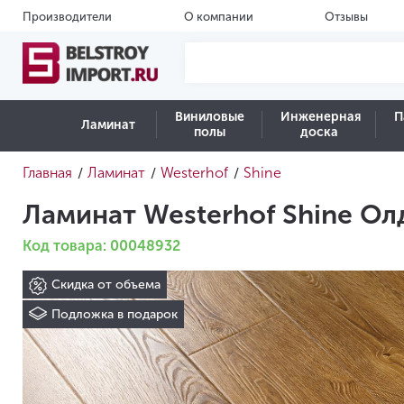
Производители
О компании
Отзывы
Виниловые
Инженерная
П
Ламинат
полы
доска
Главная
Ламинат
Westerhof
Shine
/
/
/
Ламинат Westerhof Shine Ол
Код товара: 00048932
Скидка от объема
Подложка в подарок