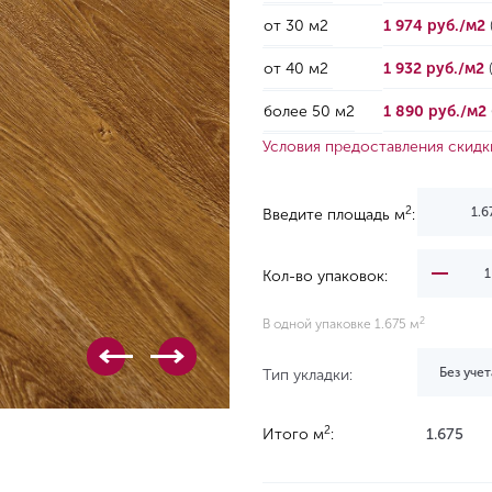
от 30 м2
1 974 руб./м2
от 40 м2
1 932 руб./м2
более 50 м2
1 890 руб./м2
Условия предоставления скидк
2
Введите площадь м
:
Кол-во упаковок:
2
В одной упаковке 1.675 м
Без учет
Тип укладки:
2
Итого м
:
1.675