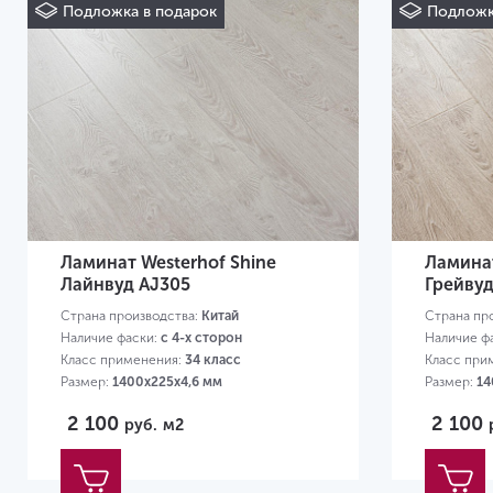
Подложка в подарок
Подложк
Ламинат Westerhof Shine
Ламинат
Лайнвуд AJ305
Грейвуд
Страна производства:
Китай
Страна пр
Наличие фаски:
с 4-х сторон
Наличие ф
Класс применения:
34 класс
Класс при
Размер:
1400х225х4,6 мм
Размер:
14
2 100
2 100
руб.
м2