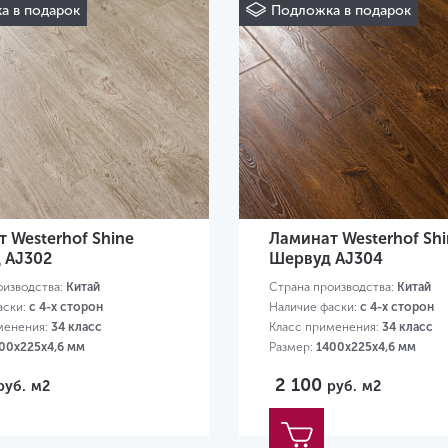
а в подарок
Подложка в подарок
 Westerhof Shine
Ламинат Westerhof Shi
 AJ302
Шервуд AJ304
оизводства:
Китай
Страна производства:
Китай
аски:
с 4-х сторон
Наличие фаски:
с 4-х сторон
менения:
34 класс
Класс применения:
34 класс
00х225х4,6 мм
Размер:
1400х225х4,6 мм
2 100
руб.
м2
руб.
м2