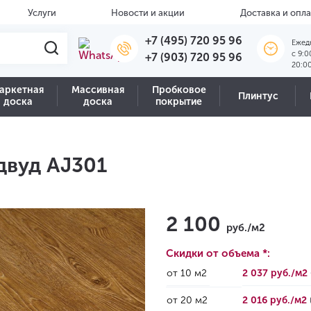
Услуги
Новости и акции
Доставка и опла
+7 (495) 720 95 96
Ежед
c 9:0
+7 (903) 720 95 96
20:0
аркетная
Массивная
Пробковое
Плинтус
доска
доска
покрытие
двуд AJ301
2 100
руб./м2
Скидки от объема *:
от 10 м2
2 037 руб./м2
от 20 м2
2 016 руб./м2