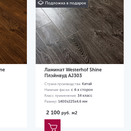
Подложка в подарок
ne
Ламинат Westerhof Shine
Плэйнвуд AJ303
Страна производства:
Китай
Наличие фаски:
с 4-х сторон
Класс применения:
34 класс
Размер:
1400х225х4,6 мм
2 100
руб.
м2