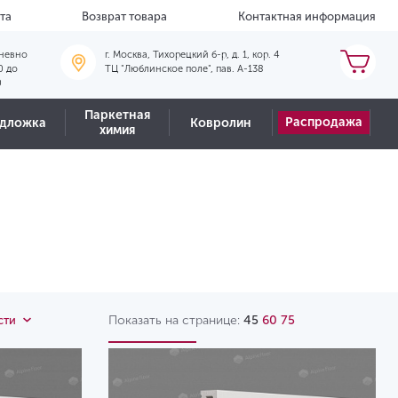
та
Возврат товара
Контактная информация
невно
г. Москва, Тихорецкий б-р, д. 1, кор. 4
0 до
ТЦ "Люблинское поле", пав. А-138
0
Паркетная
Распродажа
дложка
Ковролин
химия
Показать на странице:
45
60
75
сти