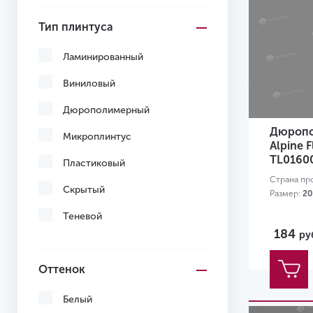
Тип плинтуса
Ламинированный
Виниловый
Дюрополимерный
Дюропо
Микроплинтус
Alpine 
TL0160
Пластиковый
Страна пр
Скрытый
Размер:
20
Теневой
184
ру
Оттенок
Белый