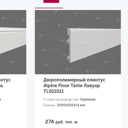
нтус
Дюрополимерный плинтус
ль
Alpine Floor Tanle Лавуар
TL011011
я
Страна производства:
Германия
Размер:
2000х100x14 мм
274
руб.
пог. м.