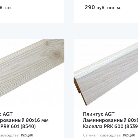
290
б.
шт.
руб.
пог. м.
с AGT
Плинтус AGT
рованный 80х16 мм
Ламинированный 80х
PRK 601 (8540)
Каселла PRK 600 (8539
оизводства:
Турция
Страна производства:
Турция