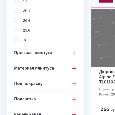
17
Серо-коричневый
20.4
Серый
20.6
Темно-коричневый
25.6
Темно-серый
36
Черный
41.3
Профиль плинтуса
Желтый
45
Красный
Материал плинтуса
55
Дюропо
Alpine 
58
TL0110
Под покраску
60
Страна пр
Размер:
20
Подсветка
70
75
266
ру
Кабель канал