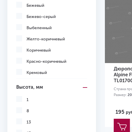
Бежевый
Бежево-серый
Выбеленный
Желто-коричневый
Коричневый
Красно-коричневый
Дюропо
Кремовый
Alpine 
TL0170
Многоцветный
Высота, мм
Страна пр
Под покраску
Размер:
20
1
С рисунком
8
195
ру
Светло-коричневый
13
Светло-серый