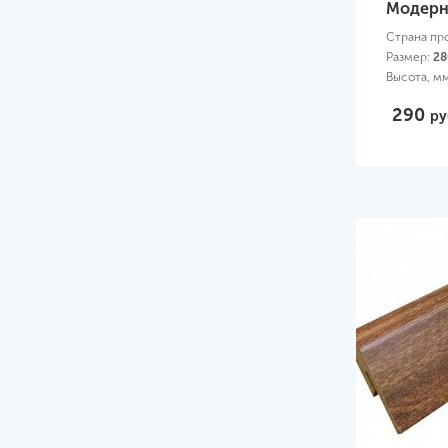
Модерна
Страна пр
Размер:
28
Высота, м
290
ру