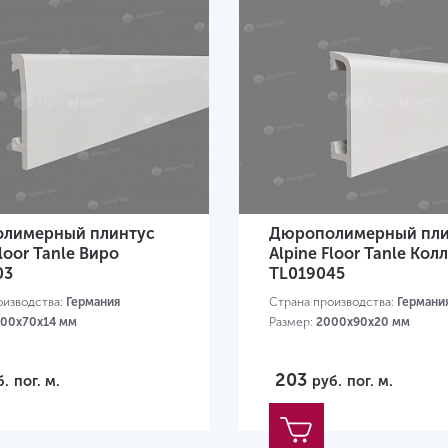
лимерный плинтус
Дюрополимерный пли
Floor Tanle Виро
Alpine Floor Tanle Кол
03
TL019045
оизводства:
Германия
Страна производства:
Германи
00х70x14 мм
Размер:
2000х90x20 мм
203
б.
пог. м.
руб.
пог. м.