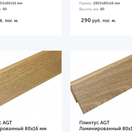
00х80х16 мм
Размер:
2800х80х16 мм
м:
80
Высота, мм:
80
290
б.
пог. м.
руб.
пог. м.
с AGT
Плинтус AGT
рованный 80х16 мм
Ламинированный 80х