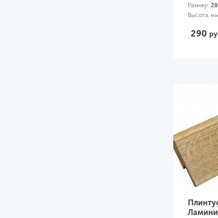
Размер:
28
Высота, м
290
ру
Плинту
Ламини