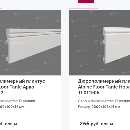
лимерный плинтус
Дюрополимерный пли
Floor Tanle Арво
Alpine Floor Tanle Ноэ
22
TL011506
оизводства:
Германия
Страна производства:
Германи
00х100x14 мм
Размер:
2000х105x14 мм
266
б.
пог. м.
руб.
пог. м.