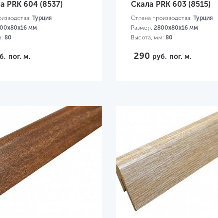
 PRK 604 (8537)
Скала PRK 603 (8515)
оизводства:
Турция
Страна производства:
Турция
00х80х16 мм
Размер:
2800х80х16 мм
м:
80
Высота, мм:
80
290
б.
пог. м.
руб.
пог. м.