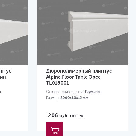
нтус
Дюрополимерный плинтус
лин
Alpine Floor Tanle Эрсе
TL018001
я
Страна производства:
Германия
Размер:
2000х80x12 мм
206
руб.
пог. м.