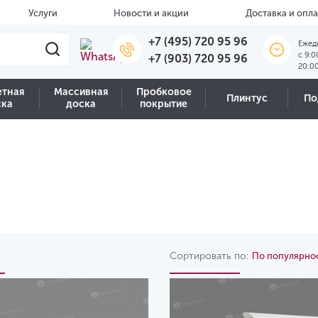
Услуги
Новости и акции
Доставка и опла
+7 (495) 720 95 96
Ежед
c 9:0
+7 (903) 720 95 96
20:0
етная
Массивная
Пробковое
Плинтус
По
ска
доска
покрытие
Сортировать по:
По популярно