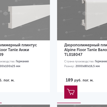
лимерный плинтус
Дюрополимерный пли
Floor Tanle Анжи
Alpine Floor Tanle Вал
09
TL018047
оизводства:
Германия
Страна производства:
Германи
00х100x25 мм
Размер:
2000х80x16,5 мм
189
б.
пог. м.
руб.
пог. м.