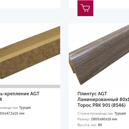
ь-крепление AGT
Плинтус AGT
4
Ламинированный 80х
Торос PRK 901 (8546)
оизводства:
Турция
00х47,5х10 мм
Страна производства:
Турция
Размер:
2800х80х16 мм
Высота, мм:
80