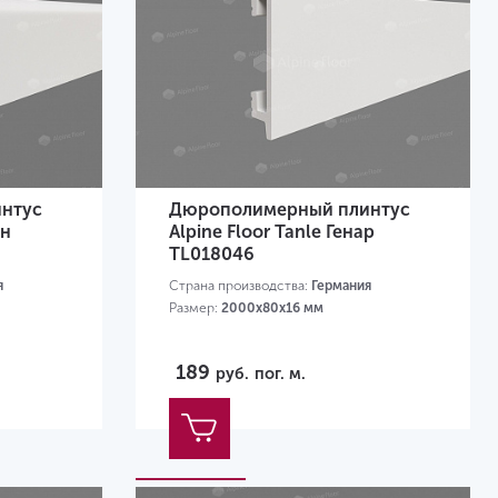
нтус
Дюрополимерный плинтус
он
Alpine Floor Tanle Генар
TL018046
я
Страна производства:
Германия
Размер:
2000х80x16 мм
189
руб.
пог. м.