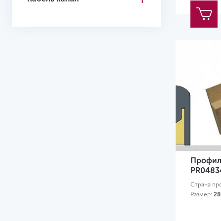
77
80
82
83
97
100
104.6
108
115
Профил
PR0483
120
Страна пр
127
Размер:
28
133