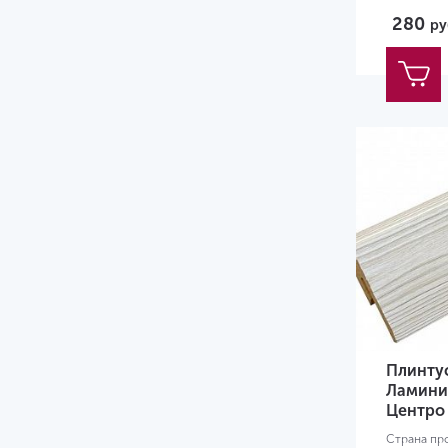
137
280
ру
150
165
185
Плинту
Ламини
Центро 
Страна пр