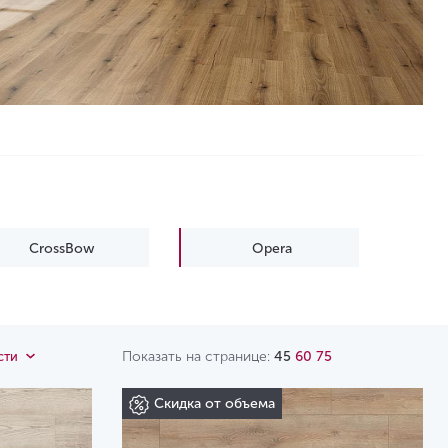
CrossBow
Opera
Показать на странице:
45
60
75
сти
Скидка от объема