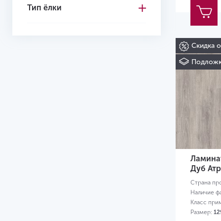
Тип ёлки
Скидка 
Подложк
Ламинат
Дуб Ат
Страна пр
Наличие ф
Класс при
Размер:
12