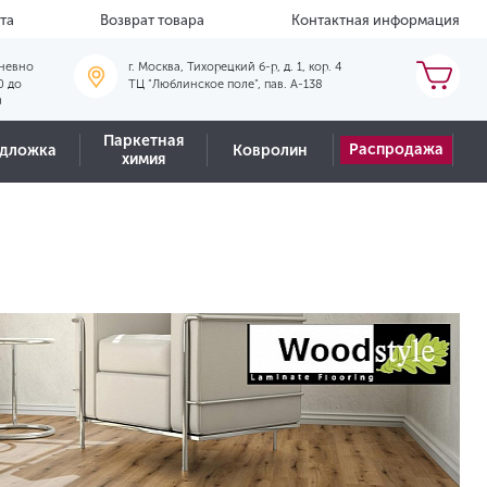
та
Возврат товара
Контактная информация
невно
г. Москва, Тихорецкий б-р, д. 1, кор. 4
0 до
ТЦ "Люблинское поле", пав. А-138
0
Паркетная
Распродажа
дложка
Ковролин
химия