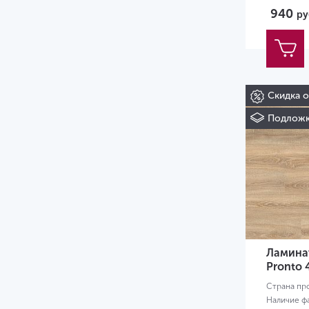
940
ру
Скидка 
Подложк
Ламинат
Pronto 
Страна пр
Наличие ф