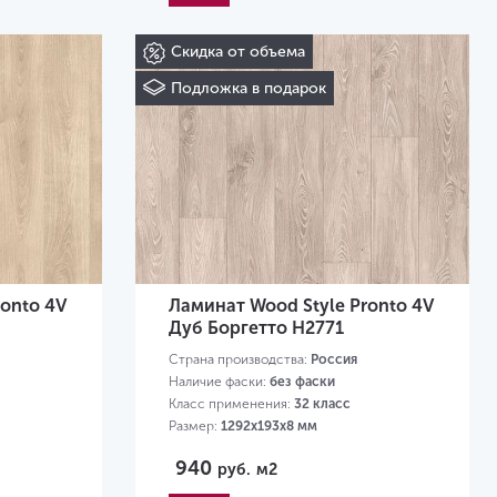
Скидка от объема
Подложка в подарок
ronto 4V
Ламинат Wood Style Pronto 4V
Дуб Боргетто H2771
Страна производства:
Россия
Наличие фаски:
без фаски
Класс применения:
32 класс
Размер:
1292х193х8 мм
940
руб.
м2