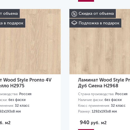
от объема
Скидка от объема
а в подарок
Подложка в подарок
 Wood Style Pronto 4V
Ламинат Wood Style P
елло H2975
Дуб Сиена H2968
оизводства:
Россия
Страна производства:
Россия
аски:
без фаски
Наличие фаски:
без фаски
менения:
32 класс
Класс применения:
32 класс
92х193х8 мм
Размер:
1292х193х8 мм
940
б.
м2
руб.
м2