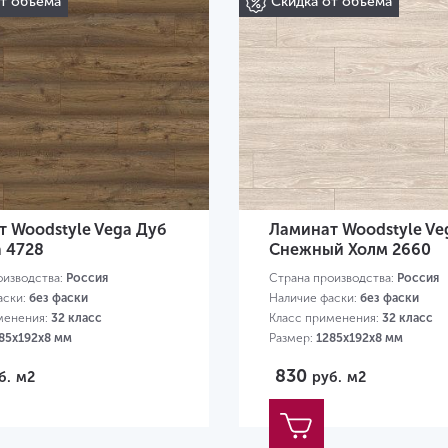
от объема
Скидка от объема
 Woodstyle Vega Дуб
Ламинат Woodstyle Ve
 4728
Снежный Холм 2660
оизводства:
Россия
Страна производства:
Россия
аски:
без фаски
Наличие фаски:
без фаски
менения:
32 класс
Класс применения:
32 класс
85х192х8 мм
Размер:
1285х192х8 мм
830
б.
м2
руб.
м2