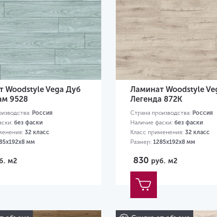
 Woodstyle Vega Дуб
Ламинат Woodstyle Ve
ам 9528
Легенда 872K
оизводства:
Россия
Страна производства:
Россия
аски:
без фаски
Наличие фаски:
без фаски
менения:
32 класс
Класс применения:
32 класс
85х192х8 мм
Размер:
1285х192х8 мм
830
б.
м2
руб.
м2