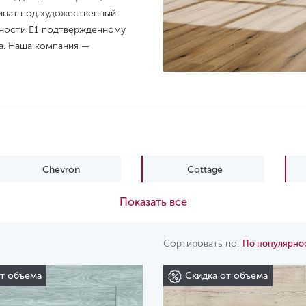
инат под художественный
асности Е1 подтвержденному
а. Наша компания —
Chevron
Cottage
Показать все
Viva
Zoom 4v
Сортировать по:
По популярно
от объема
Скидка от объема