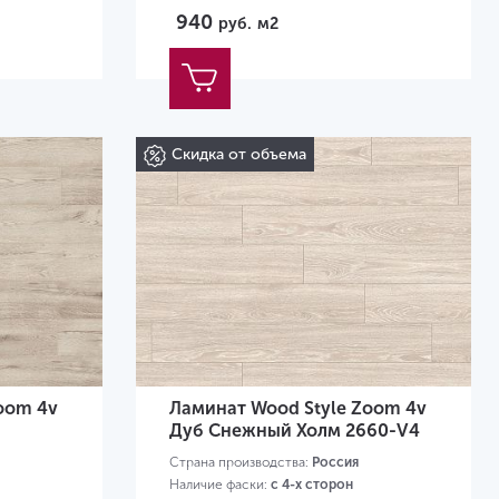
940
руб.
м2
Скидка от объема
oom 4v
Ламинат Wood Style Zoom 4v
Дуб Снежный Холм 2660-V4
Страна производства:
Россия
Наличие фаски:
с 4-х сторон