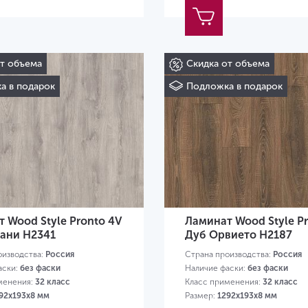
от объема
Скидка от объема
а в подарок
Подложка в подарок
 Wood Style Pronto 4V
Ламинат Wood Style P
рани H2341
Дуб Орвието H2187
оизводства:
Россия
Страна производства:
Россия
аски:
без фаски
Наличие фаски:
без фаски
менения:
32 класс
Класс применения:
32 класс
92х193х8 мм
Размер:
1292х193х8 мм