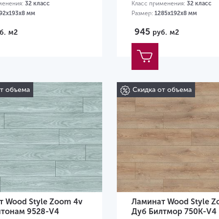
менения:
32 класс
Класс применения:
32 класс
92х193х8 мм
Размер:
1285х192х8 мм
945
б.
м2
руб.
м2
от объема
Скидка от объема
т Wood Style Zoom 4v
Ламинат Wood Style Z
нтонам 9528-V4
Дуб Билтмор 750K-V4