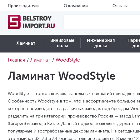
Производители
О компании
Отзывы
Виниловые
Инженерная
Парк
Ламинат
полы
доска
до
Главная
Ламинат
WoodStyle
/
/
Ламинат WoodStyle
WoodStyle — торговая марка напольных покрытий принадлежа
Особенность Woodstyle в том, что в ассортименте большое м
которые производятся на различных заводах под брендам Woo
разделить на три категории: производство Россия — завод Lami
(Гагарин) и завод в Китае. Данный подход позволяет держать в
популярные и востребованные декоры ламината. На сегодняшн
это ламинат 32, 33 и 34 класса в толщине доски от 8 мм до 12