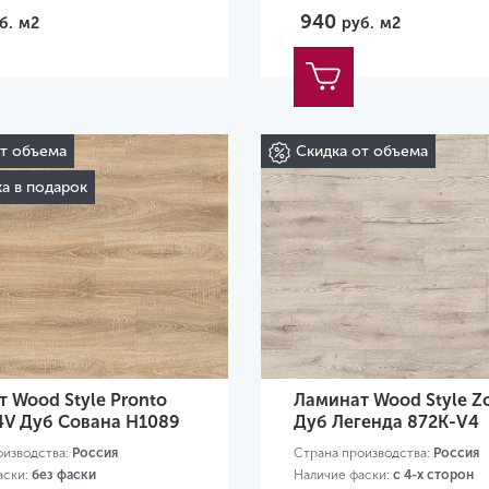
940
б.
м2
руб.
м2
от объема
Скидка от объема
а в подарок
 Wood Style Pronto
Ламинат Wood Style Z
4V Дуб Сована H1089
Дуб Легенда 872K-V4
оизводства:
Россия
Страна производства:
Россия
аски:
без фаски
Наличие фаски:
с 4-х сторон