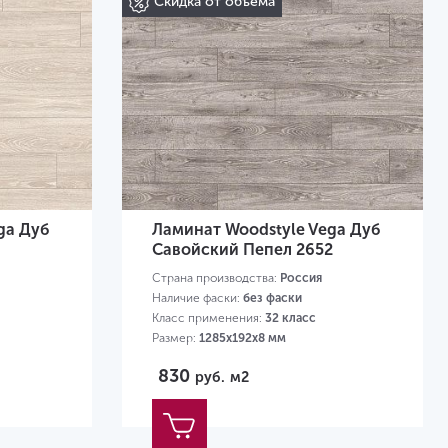
Скидка от объема
ga Дуб
Ламинат Woodstyle Vega Дуб
Савойский Пепел 2652
Страна производства:
Россия
Наличие фаски:
без фаски
Класс применения:
32 класс
Размер:
1285х192х8 мм
830
руб.
м2