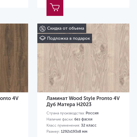
Скидка от объема
Подложка в подарок
ronto 4V
Ламинат Wood Style Pronto 4V
Дуб Матера H2023
Страна производства:
Россия
Наличие фаски:
без фаски
Класс применения:
32 класс
Размер:
1292х193х8 мм