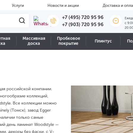
Услуги
Новости и акции
Доставка и опла
+7 (495) 720 95 96
Ежед
c 9:0
+7 (903) 720 95 96
20:0
етная
Массивная
Пробковое
Плинтус
По
ска
доска
покрытие
щая российской компании.
ногообразие коллекций,
dstyle. Все коллекции можно
nely (Томск), завод Egger
 наличии только самые
ий день ламинат Woodstyle —
 мм, декоры без фаски, с V-