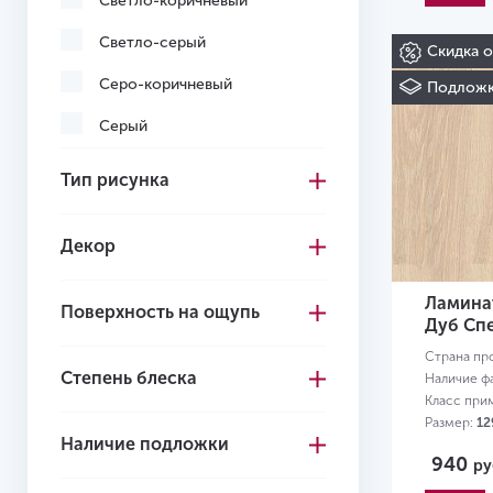
Светло-коричневый
Светло-серый
Скидка 
Серо-коричневый
Подложк
Серый
Темно-коричневый
Тип рисунка
Темно-серый
Декор
Желтый
Ламинат
Поверхность на ощупь
Дуб Сп
Страна пр
Степень блеска
Наличие ф
Класс при
Размер:
12
Наличие подложки
940
ру