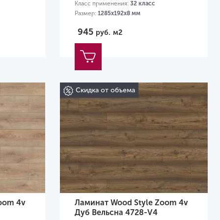
Класс применения:
32 класс
Размер:
1285х192х8 мм
945
руб.
м2
Скидка от объема
oom 4v
Ламинат Wood Style Zoom 4v
Дуб Вельсна 4728-V4