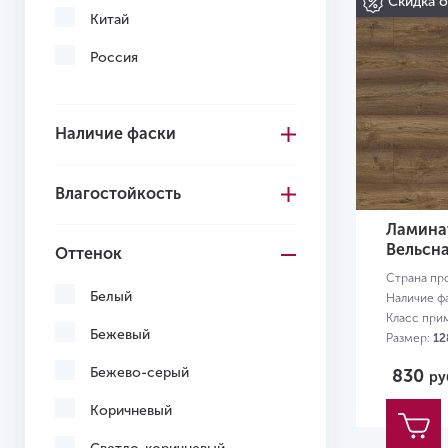
Скидка 
Китай
Россия
Наличие фаски
Влагостойкость
Ламинат
Вельсна
Оттенок
Страна пр
Белый
Наличие ф
Класс при
Бежевый
Размер:
12
Бежево-серый
830
ру
Коричневый