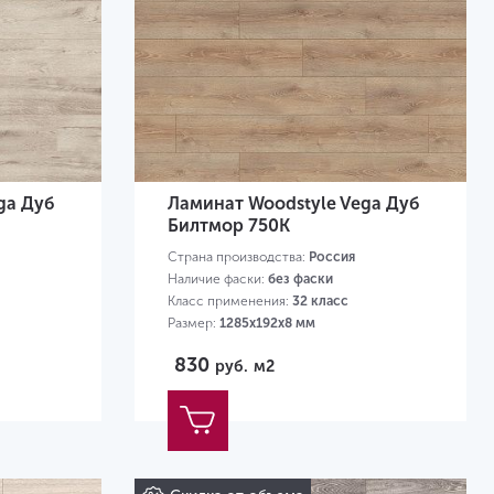
ga Дуб
Ламинат Woodstyle Vega Дуб
Билтмор 750K
Страна производства:
Россия
Наличие фаски:
без фаски
Класс применения:
32 класс
Размер:
1285х192х8 мм
830
руб.
м2