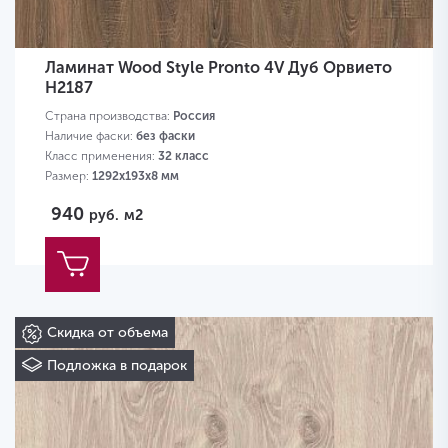
Ламинат Wood Style Pronto 4V Дуб Орвието
H2187
Страна производства:
Россия
Наличие фаски:
без фаски
Класс применения:
32 класс
Размер:
1292х193х8 мм
940
руб.
м2
Скидка от объема
Подложка в подарок