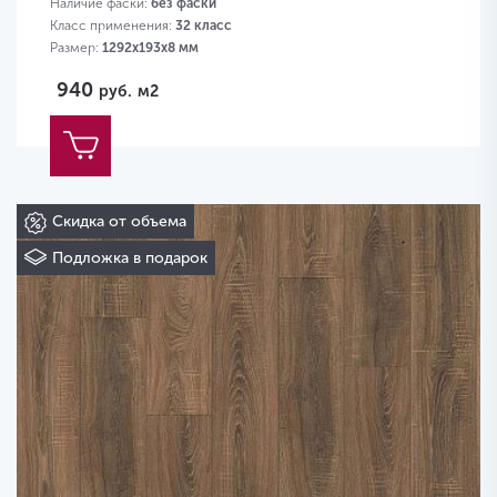
Наличие фаски:
без фаски
Класс применения:
32 класс
Размер:
1292х193х8 мм
940
руб.
м2
Скидка от объема
Подложка в подарок