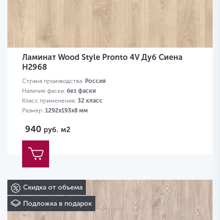
Ламинат Wood Style Pronto 4V Дуб Сиена
H2968
Страна производства:
Россия
Наличие фаски:
без фаски
Класс применения:
32 класс
Размер:
1292х193х8 мм
940
руб.
м2
Скидка от объема
Подложка в подарок