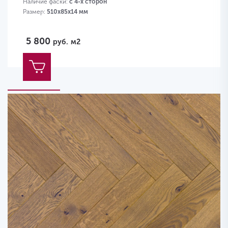
Наличие фаски:
с 4-х сторон
Размер:
510х85х14 мм
5 800
руб.
м2