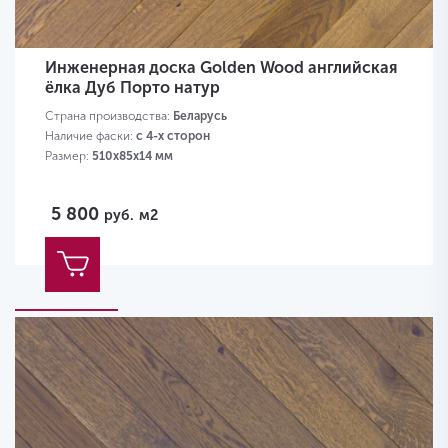
Инженерная доска Golden Wood английская
ёлка Дуб Порто натур
Страна производства:
Беларусь
Наличие фаски:
с 4-х сторон
Размер:
510х85х14 мм
5 800
руб.
м2