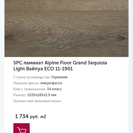
SPC ламинат Alpine Floor Grand Sequioia
Light Вайпуа ЕСО 11-1901
Страна производства:
Германия
Наличие фаски:
микрофаска
Класс применения:
34 класс
Размер:
1220х183х3,5 мм
Германский замковый винил
1 734
руб.
м2