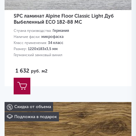
SPC ламинат Alpine Floor Classic Light Дуб
Выбеленный ECO 182-88 MC
Страна производства:
Германия
Наличие фаски:
микрофаска
Класс применения:
34 класс
Размер:
1220х183х3,5 мм
Германский замковый винил
1 632
руб.
м2
Скидка от объема
Подложка в подарок