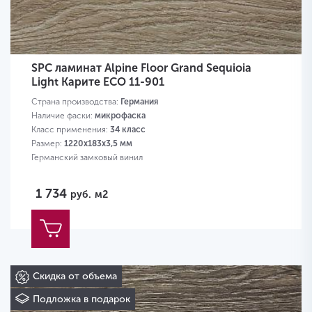
SPC ламинат Alpine Floor Grand Sequioia
Light Карите ЕСО 11-901
Страна производства:
Германия
Наличие фаски:
микрофаска
Класс применения:
34 класс
Размер:
1220х183х3,5 мм
Германский замковый винил
1 734
руб.
м2
Скидка от объема
Подложка в подарок