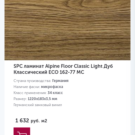
SPC ламинат Alpine Floor Classic Light Дуб
Классический ECO 162-77 MC
Страна производства:
Германия
Наличие фаски:
микрофаска
Класс применения:
34 класс
Размер:
1220х183х3,5 мм
Германский замковый винил
1 632
руб.
м2