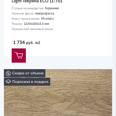
Light Гевуина ЕСО 11-701
Страна производства:
Германия
Наличие фаски:
микрофаска
Класс применения:
34 класс
Размер:
1220х183х3,5 мм
Германский замковый винил
1 734
руб.
м2
Скидка от объема
Подложка в подарок