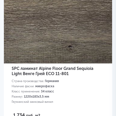
SPC ламинат Alpine Floor Grand Sequioia
Light Венге Грей ЕСО 11-801
Страна производства:
Германия
Наличие фаски:
микрофаска
Класс применения:
34 класс
Размер:
1220х183х3,5 мм
Германский замковый винил
1 734
руб.
м2