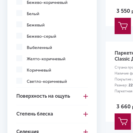
Бежево-коричневый
3 550
Белый
Бежевый
Бежево-серый
Выбеленный
Паркет
Classic 
Желто-коричневый
Страна пр
Коричневый
Наличие ф
Покрытие л
Светло-коричневый
Размер:
22
Паркетная
Серо-коричневый
Поверхность на ощупь
Серый
3 660
Степень блеска
Темно-коричневый
Черный
Селекция