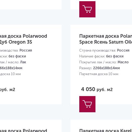
ная доска Polarwood
Паркетная доска Pola
 Дуб Oregon 3S
Space Ясень Saturn Oil
оизводства:
Россия
Страна производства:
Россия
аски:
без фаски
Наличие фаски:
без фаски
ак / масло:
Лак
Покрытие лак / масло:
Масло
66х188х14мм
Размер:
2266х188х14мм
 доска 10 мм
Паркетная доска 10 мм
4 050
руб.
м2
руб.
м2
ная доска Polarwood
Паркетная доска Karel