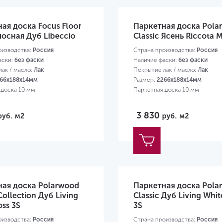
ая доска Focus Floor
Паркетная доска Pola
осная Дуб Libeccio
Classic Ясень Riccota M
оизводства:
Россия
Страна производства:
Россия
аски:
без фаски
Наличие фаски:
без фаски
ак / масло:
Лак
Покрытие лак / масло:
Лак
66х188х14мм
Размер:
2266х188х14мм
 доска 10 мм
Паркетная доска 10 мм
3 830
руб.
м2
руб.
м2
ная доска Polarwood
Паркетная доска Pola
Collection Дуб Living
Classic Дуб Living Whit
oss 3S
3S
оизводства:
Россия
Страна производства:
Россия