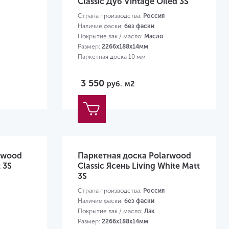
Classic Дуб Vintage Oiled 3S
Страна производства:
Россия
Наличие фаски:
без фаски
Покрытие лак / масло:
Масло
Размер:
2266х188х14мм
Паркетная доска 10 мм
3 550
руб.
м2
rwood
Паркетная доска Polarwood
 3S
Classic Ясень Living White Matt
3S
Страна производства:
Россия
Наличие фаски:
без фаски
Покрытие лак / масло:
Лак
Размер:
2266х188х14мм