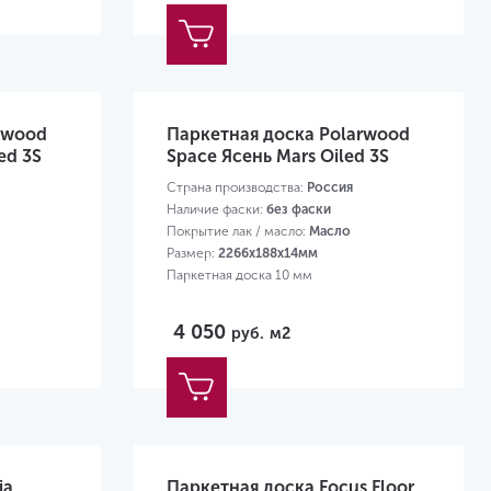
rwood
Паркетная доска Polarwood
ed 3S
Space Ясень Mars Oiled 3S
Страна производства:
Россия
Наличие фаски:
без фаски
Покрытие лак / масло:
Масло
Размер:
2266х188х14мм
Паркетная доска 10 мм
4 050
руб.
м2
ia
Паркетная доска Focus Floor