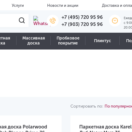
Услуги
Новости и акции
Доставка и опла
+7 (495) 720 95 96
Ежед
c 9:0
+7 (903) 720 95 96
20:0
етная
Массивная
Пробковое
Плинтус
По
ска
доска
покрытие
Сортировать по:
По популярно
ная доска Polarwood
Паркетная доска Kareli