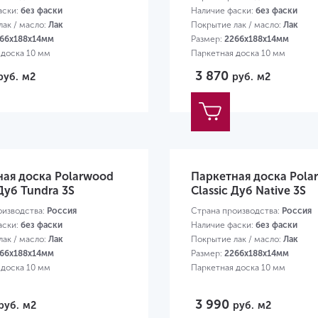
аски:
без фаски
Наличие фаски:
без фаски
ак / масло:
Лак
Покрытие лак / масло:
Лак
66х188х14мм
Размер:
2266х188х14мм
 доска 10 мм
Паркетная доска 10 мм
3 870
руб.
м2
руб.
м2
ная доска Polarwood
Паркетная доска Pola
 Дуб Tundra 3S
Classic Дуб Native 3S
оизводства:
Россия
Страна производства:
Россия
аски:
без фаски
Наличие фаски:
без фаски
ак / масло:
Лак
Покрытие лак / масло:
Лак
66х188х14мм
Размер:
2266х188х14мм
 доска 10 мм
Паркетная доска 10 мм
3 990
руб.
м2
руб.
м2