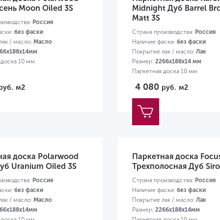
сень Moon Oiled 3S
Midnight Дуб Barrel B
Matt 3S
оизводства:
Россия
аски:
без фаски
Страна производства:
Россия
ак / масло:
Масло
Наличие фаски:
без фаски
66х188х14мм
Покрытие лак / масло:
Лак
 доска 10 мм
Размер:
2266х188х14 мм
Паркетная доска 10 мм
4 080
руб.
м2
руб.
м2
ная доска Polarwood
Паркетная доска Focus
уб Uranium Oiled 3S
Трехполосная Дуб Sir
оизводства:
Россия
Страна производства:
Россия
аски:
без фаски
Наличие фаски:
без фаски
ак / масло:
Масло
Покрытие лак / масло:
Лак
66х188х14мм
Размер:
2266х188х14мм
 доска 10 мм
Паркетная доска 10 мм