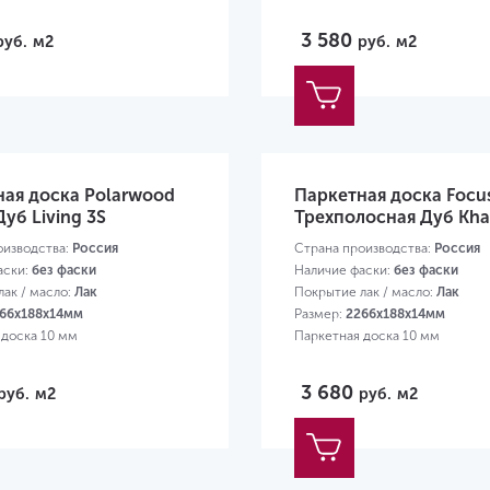
3 580
руб.
м2
руб.
м2
ная доска Polarwood
Паркетная доска Focus
Дуб Living 3S
Трехполосная Дуб Kh
оизводства:
Россия
Страна производства:
Россия
аски:
без фаски
Наличие фаски:
без фаски
ак / масло:
Лак
Покрытие лак / масло:
Лак
66х188х14мм
Размер:
2266х188х14мм
 доска 10 мм
Паркетная доска 10 мм
3 680
руб.
м2
руб.
м2