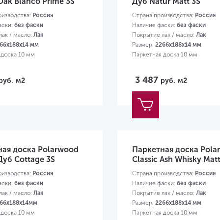
 Oak Blanco Prime 3S
Дуб Natur Matt 3S
оизводства:
Россия
Страна производства:
Россия
аски:
без фаски
Наличие фаски:
без фаски
ак / масло:
Лак
Покрытие лак / масло:
Лак
66х188х14 мм
Размер:
2266х188х14 мм
 доска 10 мм
Паркетная доска 10 мм
3 487
руб.
м2
руб.
м2
ная доска Polarwood
Паркетная доска Pola
 Дуб Cottage 3S
Classic Ash Whisky Matt
оизводства:
Россия
Страна производства:
Россия
аски:
без фаски
Наличие фаски:
без фаски
ак / масло:
Лак
Покрытие лак / масло:
Лак
66х188х14мм
Размер:
2266х188х14 мм
 доска 10 мм
Паркетная доска 10 мм