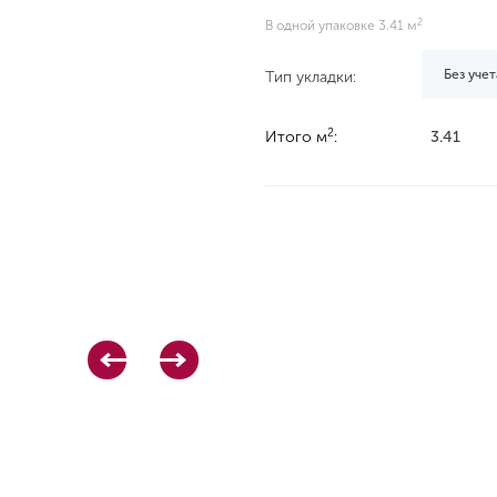
2
В одной упаковке 3.41 м
Без учет
Тип укладки:
2
Итого м
:
3.41