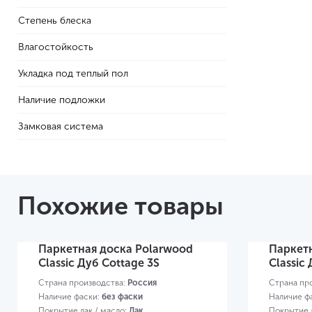
Степень блеска
Влагостойкость
Укладка под теплый пол
Наличие подложки
Замковая система
Похожие товары
Паркетная доска Polarwood
Паркет
Classic Дуб Cottage 3S
Classic
Страна производства:
Россия
Страна пр
Наличие фаски:
без фаски
Наличие ф
Покрытие лак / масло:
Лак
Покрытие л