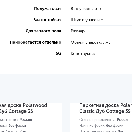
Полуматовая
Вес упаковки, кг
Влагостойкая
Штук в упаковке
Для теплого пола
Размер
Приобретается отдельно
Объём упаковки, м3
5G
Конструкция
ная доска Polarwood
Паркетная доска Pola
 Дуб Cottage 3S
Classic Дуб Cottage 3S
оизводства:
Россия
Страна производства:
Россия
аски:
без фаски
Наличие фаски:
без фаски
ак / масло:
Лак
Покрытие лак / масло:
Лак