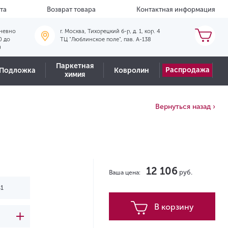
та
Возврат товара
Контактная информация
невно
г. Москва, Тихорецкий б-р, д. 1, кор. 4
0 до
ТЦ "Люблинское поле", пав. А-138
0
Паркетная
Распродажа
Подложка
Ковролин
химия
Вернуться назад ›
12 106
руб.
Ваша цена:
В корзину