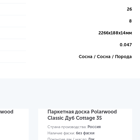
26
8
2266х188х14мм
0.047
Сосна / Сосна / Порода
rwood
Паркетная доска Polarwood
Classic Дуб Cottage 3S
Страна производства:
Россия
Наличие фаски:
без фаски
Покрытие лак / масло:
Лак