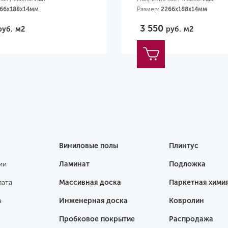
66х188х14мм
Размер:
2266х188х14мм
3 550
руб.
м2
руб.
м2
Виниловые полы
Плинтус
ии
Ламинат
Подложка
лата
Массивная доска
Паркетная хими
а
Инженерная доска
Ковролин
Пробковое покрытие
Распродажа