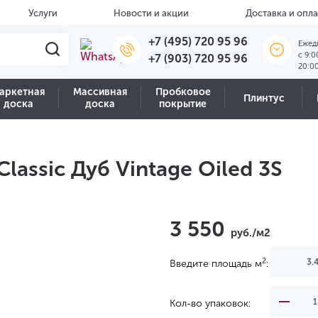
Услуги
Новости и акции
Доставка и опла
+7 (495) 720 95 96
Ежед
c 9:0
+7 (903) 720 95 96
20:0
аркетная
Массивная
Пробковое
Плинтус
доска
доска
покрытие
lassic Дуб Vintage Oiled 3S
3 550
руб./м2
2
Введите площадь м
:
Кол-во упаковок: