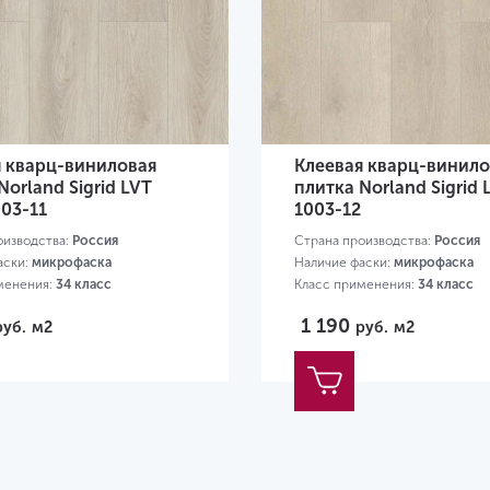
я кварц-виниловая
Клеевая кварц-винило
Norland Sigrid LVT
плитка Norland Sigrid 
003-11
1003-12
оизводства:
Россия
Страна производства:
Россия
аски:
микрофаска
Наличие фаски:
микрофаска
менения:
34 класс
Класс применения:
34 класс
19х184х2 мм
Размер:
1219х184х2 мм
1 190
руб.
м2
руб.
м2