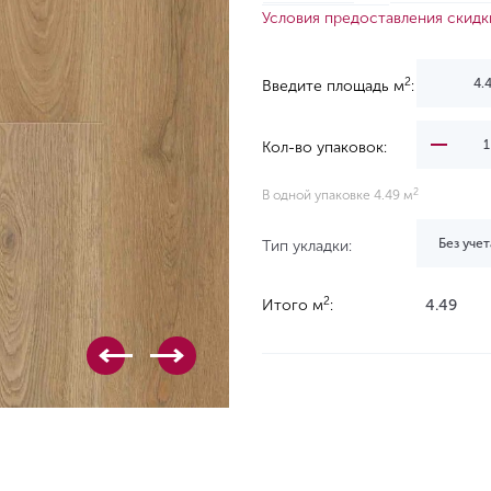
Условия предоставления скидк
2
Введите площадь м
:
Кол-во упаковок:
2
В одной упаковке 4.49 м
Без учет
Тип укладки:
2
Итого м
:
4.49