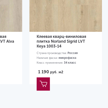
вая
Клеевая кварц-виниловая
LVT Alva
плитка Norland Sigrid LVT
Keya 1003-14
Страна производства:
Россия
Наличие фаски:
микрофаска
Класс применения:
34 класс
Размер:
1219х184х2 мм
1 190
руб.
м2