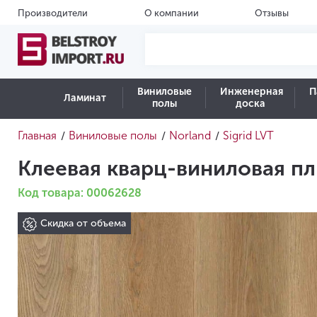
Производители
О компании
Отзывы
Виниловые
Инженерная
П
Ламинат
полы
доска
Главная
Виниловые полы
Norland
Sigrid LVT
/
/
/
Клеевая кварц-виниловая пли
Код товара: 00062628
Скидка от объема