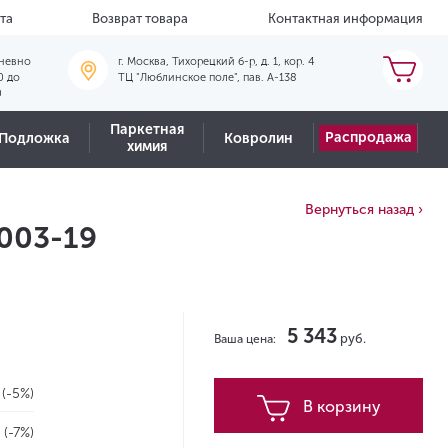
та
Возврат товара
Контактная информация
невно
г. Москва, Тихорецкий б-р, д. 1, кор. 4
0 до
ТЦ "Люблинское поле", пав. А-138
0
Паркетная
Распродажа
Подложка
Ковролин
химия
Вернуться назад ›
1003-19
5 343
руб.
Ваша цена:
2
(-5%)
В корзину
2
(-7%)