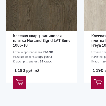
Клеевая кварц-виниловая
Клеева
плитка Norland Sigrid LVT Bent
плитка 
1003-10
Freya 1
Страна производства:
Россия
Страна пр
Наличие фаски:
микрофаска
Наличие ф
Класс применения:
34 класс
Класс при
Размер:
1219х184х2 мм
Размер:
12
1 190
1 190
руб.
м2