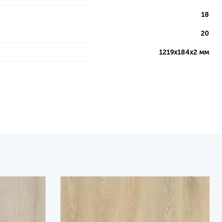
18
20
1219х184х2 мм