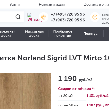
Услуги
Новости и акции
Доставка и опла
+7 (495) 720 95 96
Ежед
c 9:0
+7 (903) 720 95 96
20:0
аркетная
Массивная
Пробковое
Плинтус
доска
доска
покрытие
тка Norland Sigrid LVT Mirto 
1 190
руб./м2
Скидки от объема *:
от 20 м2
1 131 руб./м
более 50 м2
1 107 руб./м