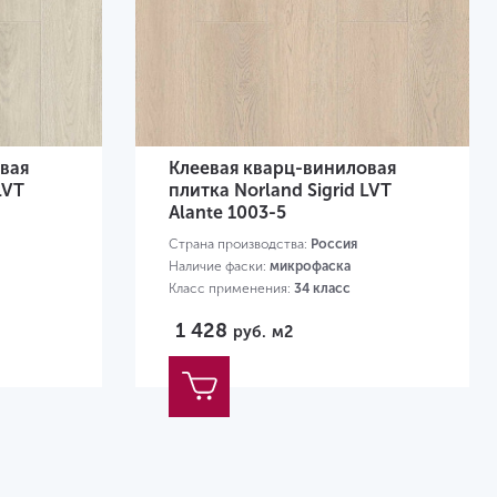
вая
Клеевая кварц-виниловая
LVT
плитка Norland Sigrid LVT
Alante 1003-5
Страна производства:
Россия
Наличие фаски:
микрофаска
Класс применения:
34 класс
Размер:
1219х184х2 мм
1 428
руб.
м2