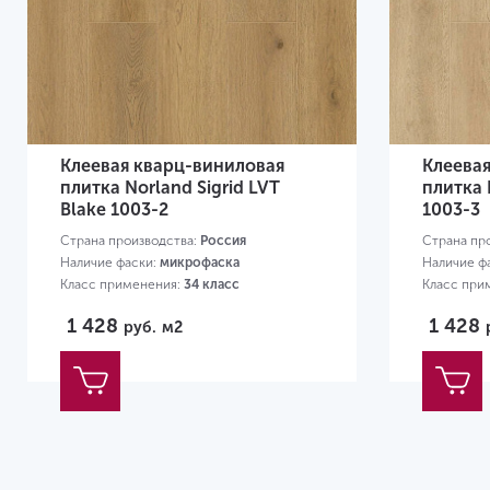
Клеевая кварц-виниловая
Клеева
плитка Norland Sigrid LVT
плитка 
Blake 1003-2
1003-3
Страна производства:
Россия
Страна пр
Наличие фаски:
микрофаска
Наличие ф
Класс применения:
34 класс
Класс при
Размер:
1219х184х2 мм
Размер:
12
1 428
1 428
руб.
м2