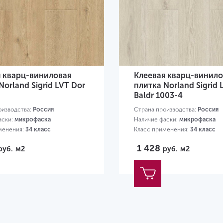
я кварц-виниловая
Клеевая кварц-винило
Norland Sigrid LVT Dor
плитка Norland Sigrid 
Baldr 1003-4
оизводства:
Россия
Страна производства:
Россия
аски:
микрофаска
Наличие фаски:
микрофаска
менения:
34 класс
Класс применения:
34 класс
19х184х2 мм
Размер:
1219х184х2 мм
1 428
руб.
м2
руб.
м2