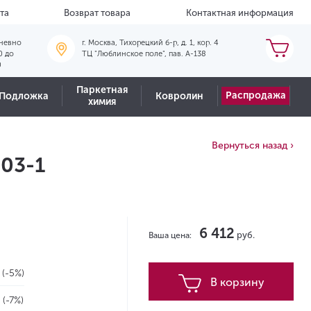
та
Возврат товара
Контактная информация
невно
г. Москва, Тихорецкий б-р, д. 1, кор. 4
0 до
ТЦ "Люблинское поле", пав. А-138
0
Паркетная
Распродажа
Подложка
Ковролин
химия
Вернуться назад ›
003-1
6 412
руб.
Ваша цена:
2
(-5%)
В корзину
2
(-7%)