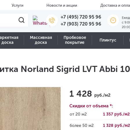
Услуги
Новости и акции
Доставка и опла
+7 (495) 720 95 96
Ежед
c 9:0
+7 (903) 720 95 96
20:0
аркетная
Массивная
Пробковое
Плинтус
доска
доска
покрытие
тка Norland Sigrid LVT Abbi 1
1 428
руб./м2
Скидки от объема *:
от 20 м2
1 357 руб./м
более 50 м2
1 328 руб./м