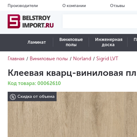
Производители
О компании
Отзывы
Виниловые
Инженерная
П
Ламинат
полы
доска
Главная
Виниловые полы
Norland
Sigrid LVT
/
/
/
Клеевая кварц-виниловая пли
Код товара: 00062610
Скидка от объема