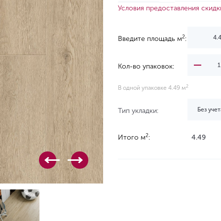
Условия предоставления скидк
2
Введите площадь м
:
Кол-во упаковок:
2
В одной упаковке 4.49 м
Без учет
Тип укладки:
2
Итого м
:
4.49