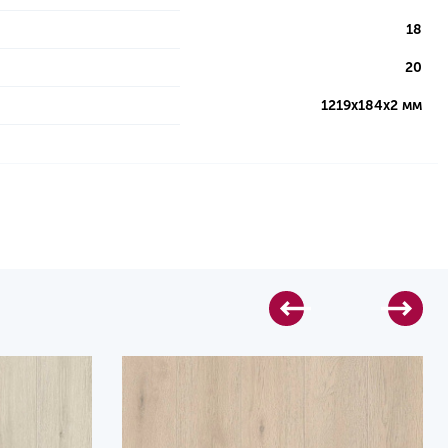
18
20
1219х184х2 мм