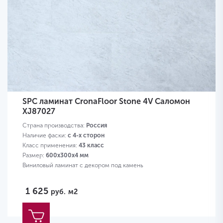
SPC ламинат CronaFloor Stone 4V Саломон
XJ87027
Страна производства:
Россия
Наличие фаски:
с 4-х сторон
Класс применения:
43 класс
Размер:
600х300х4 мм
Виниловый ламинат с декором под камень
1 625
руб.
м2