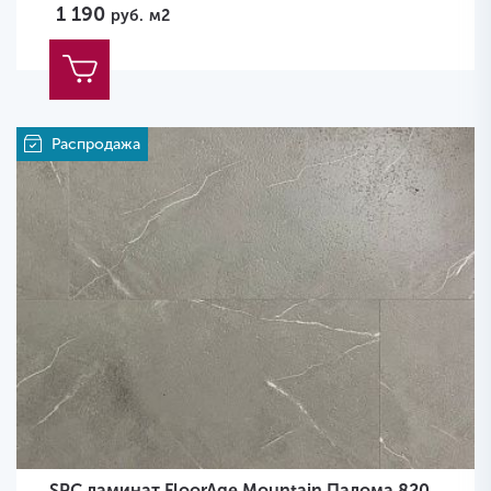
1 190
руб.
м2
Распродажа
SPC ламинат FloorAge Mountain Палома 820