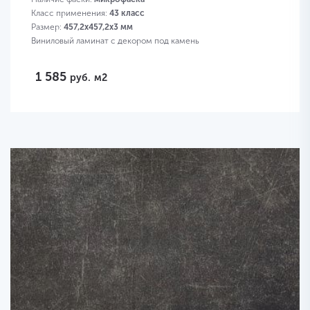
Класс применения:
43 класс
Размер:
457,2х457,2х3 мм
Виниловый ламинат с декором под камень
1 585
руб.
м2