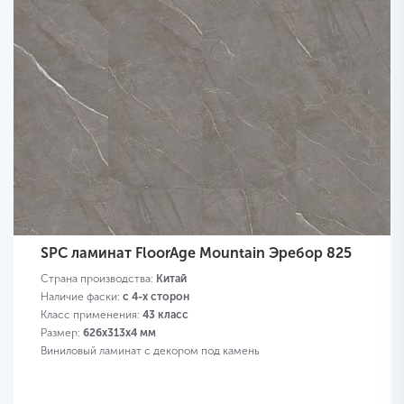
SPC ламинат FloorAge Mountain Эребор 825
Страна производства:
Китай
Наличие фаски:
с 4-х сторон
Класс применения:
43 класс
Размер:
626х313х4 мм
Виниловый ламинат с декором под камень