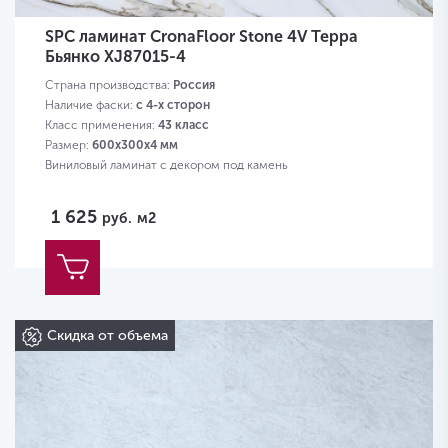
SPC ламинат CronaFloor Stone 4V Терра
Бьянко XJ87015-4
Страна производства:
Россия
Наличие фаски:
с 4-х сторон
Класс применения:
43 класс
Размер:
600х300х4 мм
Виниловый ламинат с декором под камень
1 625
руб.
м2
Скидка от объема