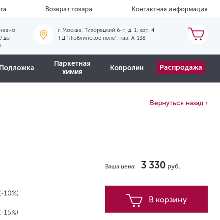
та
Возврат товара
Контактная информация
невно
г. Москва, Тихорецкий б-р, д. 1, кор. 4
0 до
ТЦ "Люблинское поле", пав. А-138
0
Паркетная
Распродажа
Подложка
Ковролин
химия
Вернуться назад ›
3 330
руб.
Ваша цена:
(-10%)
В корзину
(-15%)