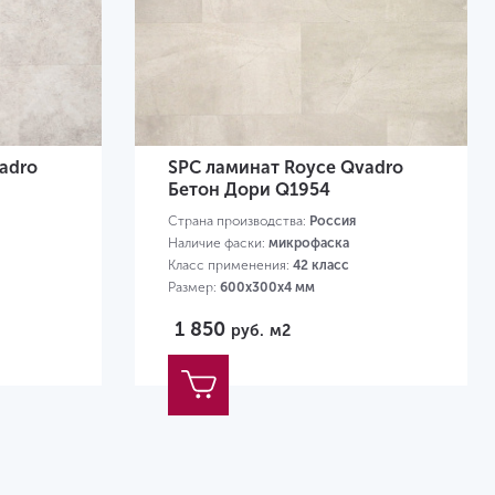
adro
SPC ламинат Royce Qvadro
Бетон Дори Q1954
Страна производства:
Россия
Наличие фаски:
микрофаска
Класс применения:
42 класс
Размер:
600х300х4 мм
1 850
руб.
м2