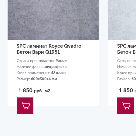
SPC ламинат Royce Qvadro
SPC ла
Бетон Вари Q1951
Бетон Б
Страна производства:
Россия
Страна пр
Наличие фаски:
микрофаска
Наличие ф
Класс применения:
42 класс
Класс при
Размер:
600х300х4 мм
Размер:
60
1 850
1 850
руб.
м2