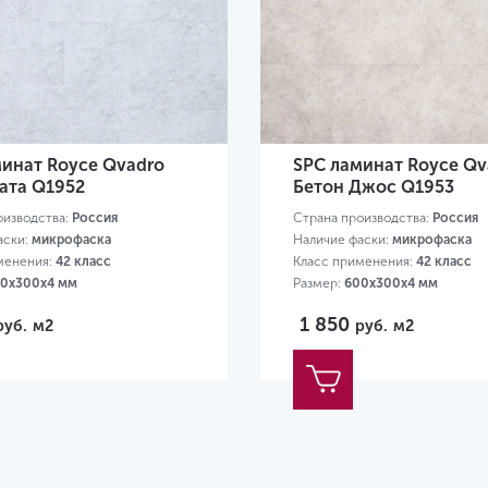
минат Royce Qvadro
SPC ламинат Royce Qv
ата Q1952
Бетон Джос Q1953
оизводства:
Россия
Страна производства:
Россия
аски:
микрофаска
Наличие фаски:
микрофаска
менения:
42 класс
Класс применения:
42 класс
0х300х4 мм
Размер:
600х300х4 мм
1 850
руб.
м2
руб.
м2