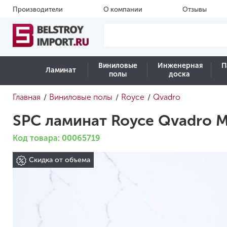
Производители
О компании
Отзывы
Виниловые
Инженерная
П
Ламинат
полы
доска
Главная
Виниловые полы
Royce
Qvadro
/
/
/
SPC ламинат Royce Qvadro 
Код товара: 00065719
Скидка от объема