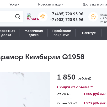
Услуги
Новости и акции
Доставка и опла
+7 (495) 720 95 96
Ежед
c 9:0
+7 (903) 720 95 96
20:0
аркетная
Массивная
Пробковое
Плинтус
доска
доска
покрытие
Мрамор Кимберли Q1958
1 850
руб./м2
Скидки от объема *:
от 20 м2
1 665 руб./м2
более 50 м2
1 573 руб./м2