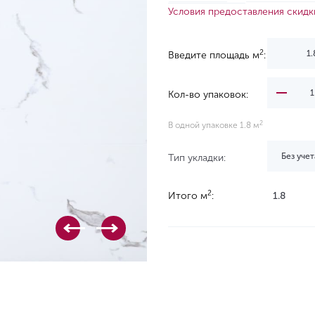
Условия предоставления скидк
2
Введите площадь м
:
Кол-во упаковок:
2
В одной упаковке 1.8 м
Без учет
Тип укладки:
2
Итого м
:
1.8