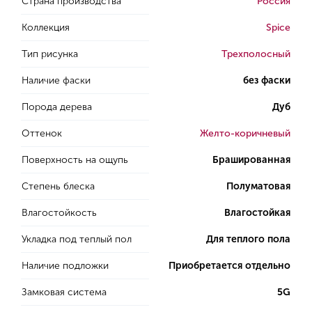
Страна производства
Россия
Коллекция
Spice
Тип рисунка
Трехполосный
Наличие фаски
без фаски
Порода дерева
Дуб
Оттенок
Желто-коричневый
Поверхность на ощупь
Брашированная
Степень блеска
Полуматовая
Влагостойкость
Влагостойкая
Укладка под теплый пол
Для теплого пола
Наличие подложки
Приобретается отдельно
Замковая система
5G