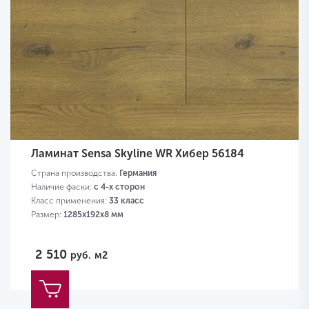
Ламинат Sensa Skyline WR Хибер 56184
Страна производства:
Германия
Наличие фаски:
с 4-х сторон
Класс применения:
33 класс
Размер:
1285х192х8 мм
2 510
руб.
м2