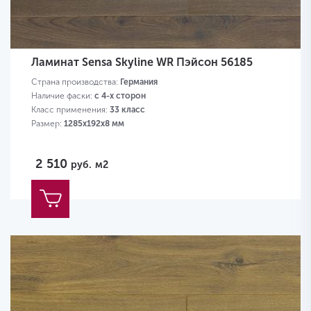
Ламинат Sensa Skyline WR Пэйсон 56185
Страна производства:
Германия
Наличие фаски:
с 4-х сторон
Класс применения:
33 класс
Размер:
1285х192х8 мм
2 510
руб.
м2