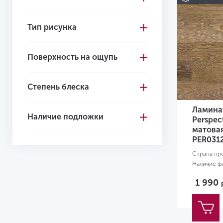
Тип рисунка
Поверхность на ощупь
Степень блеска
Ламинат
Наличие подложки
Perspec
матова
PER031
Страна пр
Наличие ф
Класс при
1 990
Размер:
13