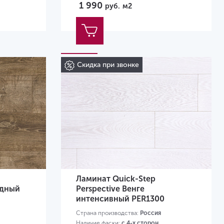
1 990
руб.
м2
Размер:
1380х156х9 мм
Скидка при звонке
Ламинат Quick-Step
одный
Perspective Венге
интенсивный PER1300
Страна производства:
Россия
Наличие фаски:
с 4-х сторон