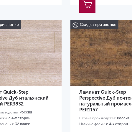
ри звонке
Скидка при звонке
 Quick-Step
Ламинат Quick-Step
tive Дуб итальянский
Perspective Дуб почт
й PER3832
натуральный промас
PER1157
оизводства:
Россия
аски:
с 4-х сторон
Страна производства:
Россия
менения:
32 класс
Наличие фаски:
с 4-х сторон
80х156х9 мм
Класс применения:
32 класс