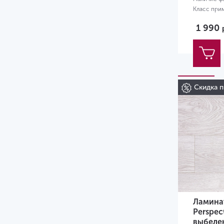
Класс при
Размер:
13
1 990
Скидка п
Ламинат
Perspec
выбеле