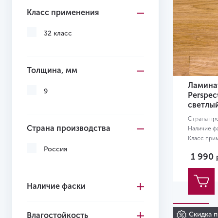
Класс применения
32 класс
Толщина, мм
Ламинат
9
Perspec
светлы
Страна пр
Страна производства
Наличие ф
Класс при
Размер:
13
Россия
1 990
Наличие фаски
Скидка п
Влагостойкость