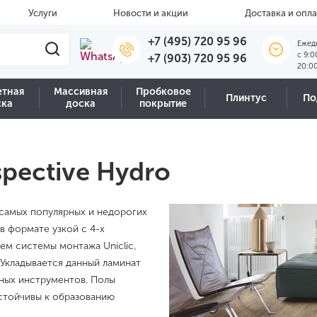
Услуги
Новости и акции
Доставка и опла
+7 (495) 720 95 96
Ежед
c 9:0
+7 (903) 720 95 96
20:0
етная
Массивная
Пробковое
Плинтус
По
ска
доска
покрытие
spective Hydro
з самых популярных и недорогих
в формате узкой с 4-х
ем системы монтажа Uniclic,
 Укладывается данный ламинат
ных инструментов. Полы
устойчивы к образованию