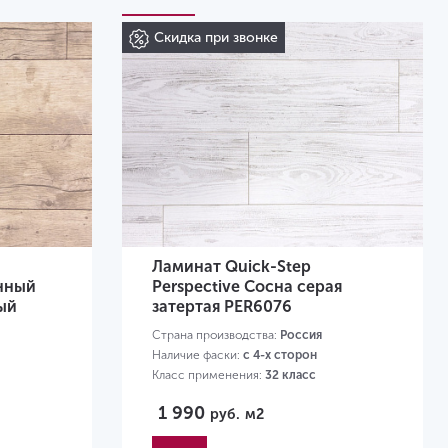
Скидка при звонке
Ламинат Quick-Step
енный
Perspective Сосна серая
ый
затертая PER6076
Страна производства:
Россия
Наличие фаски:
с 4-х сторон
Класс применения:
32 класс
Размер:
1380х156х9 мм
1 990
руб.
м2