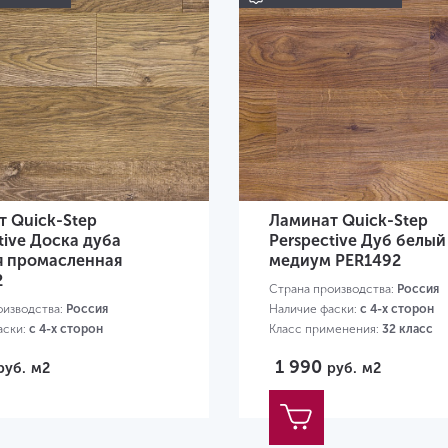
 Quick-Step
Ламинат Quick-Step
tive Доска дуба
Perspective Дуб белый
я промасленная
медиум PER1492
2
Страна производства:
Россия
оизводства:
Россия
Наличие фаски:
с 4-х сторон
аски:
с 4-х сторон
Класс применения:
32 класс
менения:
32 класс
Размер:
1380х156х9 мм
1 990
руб.
м2
руб.
м2
80х156х9 мм