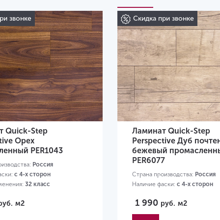
ри звонке
Скидка при звонке
 Quick-Step
Ламинат Quick-Step
tive Орех
Perspective Дуб почт
ленный PER1043
бежевый промасленн
PER6077
оизводства:
Россия
аски:
с 4-х сторон
Страна производства:
Россия
менения:
32 класс
Наличие фаски:
с 4-х сторон
80х156х9 мм
Класс применения:
32 класс
1 990
руб.
м2
руб.
м2
Размер:
1380х156х9 мм