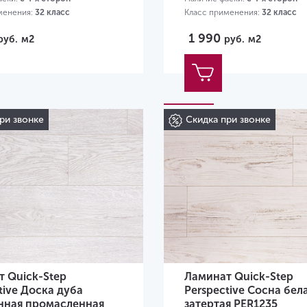
менения:
32 класс
Класс применения:
32 класс
80х156х9 мм
Размер:
1380х156х9 мм
1 990
руб.
м2
руб.
м2
ри звонке
Скидка при звонке
 Quick-Step
Ламинат Quick-Step
tive Доска дуба
Perspective Сосна бел
нная промасленная
затертая PER1235