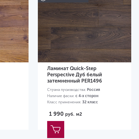
Ламинат Quick-Step
Perspective Дуб белый
затемненный PER1496
Страна производства:
Россия
Наличие фаски:
с 4-х сторон
Класс применения:
32 класс
Размер:
1380х156х9 мм
1 990
руб.
м2