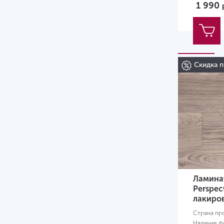
1 990
Скидка п
Ламинат
Perspec
лакиро
Страна пр
Наличие ф