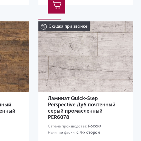
Скидка при звонке
Ламинат Quick-Step
енный
Perspective Дуб почтенный
ленный
серый промасленный
PER6078
Страна производства:
Россия
Наличие фаски:
с 4-х сторон
Класс применения:
32 класс