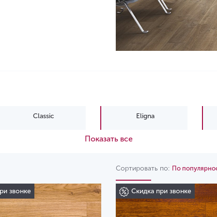
Classic
Eligna
Показать все
Muse Ultra
Сортировать по:
По популярно
ри звонке
Скидка при звонке