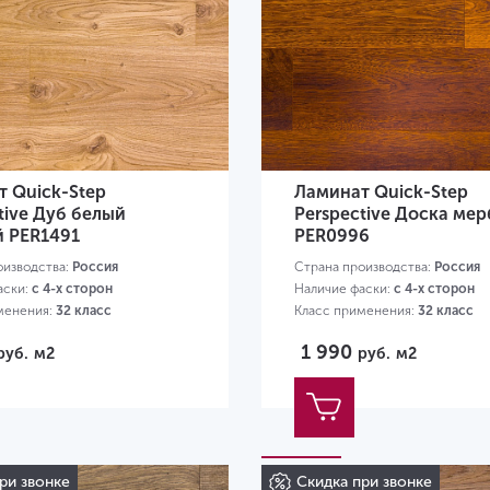
 Quick-Step
Ламинат Quick-Step
tive Дуб белый
Perspective Доска мер
й PER1491
PER0996
оизводства:
Россия
Страна производства:
Россия
аски:
с 4-х сторон
Наличие фаски:
с 4-х сторон
менения:
32 класс
Класс применения:
32 класс
80х156х9 мм
Размер:
1380х156х9 мм
1 990
руб.
м2
руб.
м2
ри звонке
Скидка при звонке