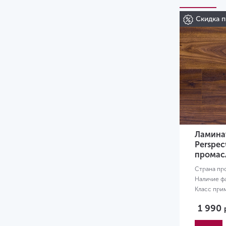
Скидка п
Ламинат
Perspec
промас
Страна пр
Наличие ф
Класс при
Размер:
13
1 990