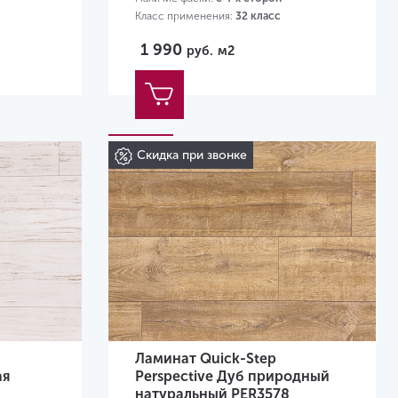
Класс применения:
32 класс
Размер:
1380х156х9 мм
1 990
руб.
м2
Скидка при звонке
Ламинат Quick-Step
ая
Perspective Дуб природный
натуральный PER3578