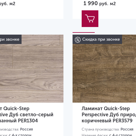
1 990
руб.
м2
руб.
м2
Размер:
1380х156х9 мм
ри звонке
Скидка при звонке
 Quick-Step
Ламинат Quick-Step
tive Дуб светло-серый
Perspective Дуб прир
ванный PER1304
коричневый PER3579
оизводства:
Россия
Страна производства:
Россия
аски:
с 4-х сторон
Наличие фаски:
с 4-х сторон