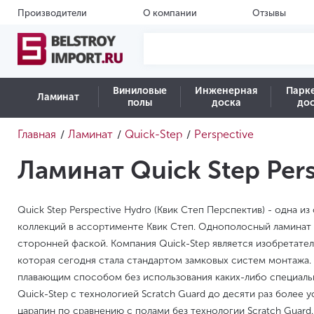
Производители
О компании
Отзывы
Виниловые
Инженерная
Парк
Ламинат
полы
доска
до
Главная
Ламинат
Quick-Step
Perspective
/
/
/
Ламинат Quick Step Per
Quick Step Perspective Hydro (Квик Степ Перспектив) - одна и
коллекций в ассортименте Квик Степ. Однополосный ламинат 
сторонней фаской. Компания Quick-Step является изобретател
которая сегодня стала стандартом замковых систем монтажа.
плавающим способом без использования каких-либо специаль
Quick-Step с технологией Scratch Guard до десяти раз более 
царапин по сравнению с полами без технологии Scratch Guard.