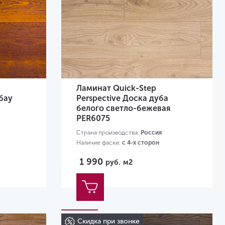
Ламинат Quick-Step
бау
Perspective Доска дуба
белого светло-бежевая
PER6075
Страна производства:
Россия
Наличие фаски:
с 4-х сторон
Класс применения:
32 класс
1 990
руб.
м2
Размер:
1380х156х9 мм
Скидка при звонке