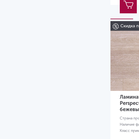
Скидка п
Ламинат
Perspec
бежевы
Страна пр
Наличие ф
Класс при
Размер:
13