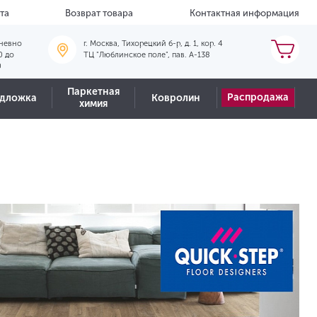
та
Возврат товара
Контактная информация
невно
г. Москва, Тихорецкий б-р, д. 1, кор. 4
0 до
ТЦ "Люблинское поле", пав. А-138
0
Паркетная
Распродажа
дложка
Ковролин
химия