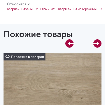
Относится к:
Кварцвиниловый (LVT) ламинат
Кварц винил из Германии
За
Похожие товары
Подложка в подарок