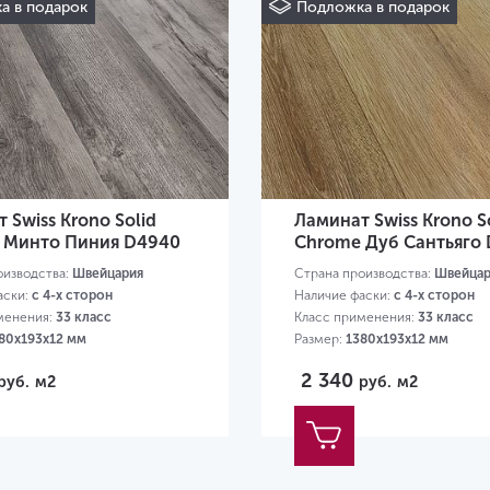
а в подарок
Подложка в подарок
 Swiss Krono Solid
Ламинат Swiss Krono S
 Минто Пиния D4940
Chrome Дуб Сантьяго
оизводства:
Швейцария
Страна производства:
Швейцар
аски:
с 4-х сторон
Наличие фаски:
с 4-х сторон
менения:
33 класс
Класс применения:
33 класс
80х193х12 мм
Размер:
1380х193х12 мм
2 340
руб.
м2
руб.
м2