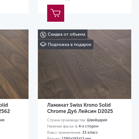
Скидка от объема
Подложка в подарок
olid
Ламинат Swiss Krono Solid
2562
Chrome Дуб Лейсин D2025
ия
Страна производства:
Швейцария
Наличие фаски:
с 4-х сторон
Класс применения:
33 класс
Размер:
1380х193х12 мм