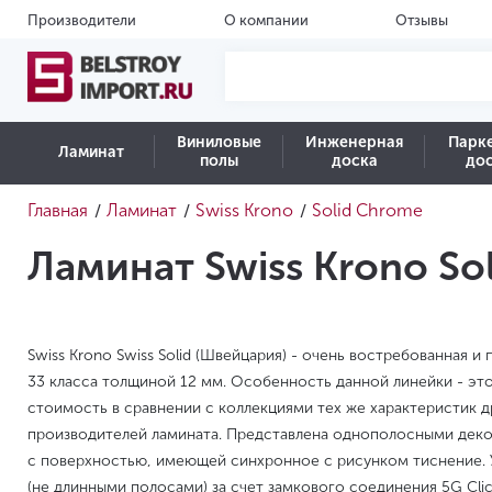
Производители
О компании
Отзывы
Виниловые
Инженерная
Парк
Ламинат
полы
доска
до
Главная
Ламинат
Swiss Krono
Solid Chrome
/
/
/
Ламинат Swiss Krono So
Swiss Krono Swiss Solid (Швейцария) - очень востребованная и
33 класса толщиной 12 мм. Особенность данной линейки - эт
стоимость в сравнении с коллекциями тех же характеристик 
производителей ламината. Представлена однополосными деко
с поверхностью, имеющей синхронное с рисунком тиснение. 
(не длинными полосами) за счет замкового соединения 5G Cli