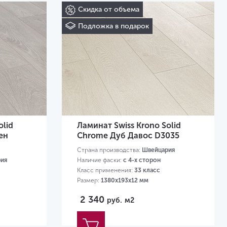
Скидка от объема
Подложка в подарок
olid
Ламинат Swiss Krono Solid
ен
Chrome Дуб Давос D3035
Страна производства:
Швейцария
ия
Наличие фаски:
с 4-х сторон
Класс применения:
33 класс
Размер:
1380х193х12 мм
2 340
руб.
м2