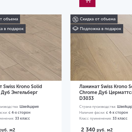
от объема
Скидка от объема
а в подарок
Подложка в подарок
 Swiss Krono Solid
Ламинат Swiss Krono S
 Дуб Энгельберг
Chrome Дуб Церматтс
D3033
оизводства:
Швейцария
Страна производства:
Швейцар
аски:
с 4-х сторон
Наличие фаски:
с 4-х сторон
менения:
33 класс
Класс применения:
33 класс
80х193х12 мм
Размер:
1380х193х12 мм
2 340
руб.
м2
руб.
м2