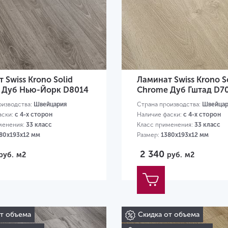
 Swiss Krono Solid
Ламинат Swiss Krono S
 Дуб Нью-Йорк D8014
Chrome Дуб Гштад D7
оизводства:
Швейцария
Страна производства:
Швейцар
аски:
с 4-х сторон
Наличие фаски:
с 4-х сторон
менения:
33 класс
Класс применения:
33 класс
80х193х12 мм
Размер:
1380х193х12 мм
2 340
руб.
м2
руб.
м2
от объема
Скидка от объема