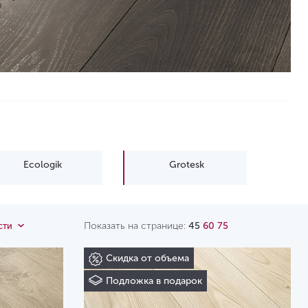
Ecologik
Grotesk
Показать на странице:
45
60
75
сти
Скидка от объема
Подложка в подарок