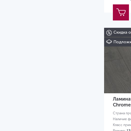
Скидка 
Подложк
Ламинат
Chrome
Страна пр
Наличие ф
Класс при
Размер:
13