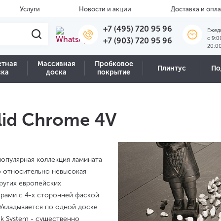
Услуги
Новости и акции
Доставка и опла
+7 (495) 720 95 96
Ежед
c 9:0
+7 (903) 720 95 96
20:0
етная
Массивная
Пробковое
Плинтус
По
ска
доска
покрытие
lid Chrome 4V
 популярная коллекция ламината
о относительно невысокая
других европейских
рами с 4-х сторонней фаской
Укладывается по одной доске
ck System - существенно