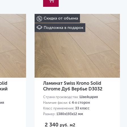
Скидка от объема
Подложка в подарок
olid
Ламинат Swiss Krono Solid
кий
Chrome Дуб Вербье D3032
Страна производства:
Швейцария
ия
Наличие фаски:
с 4-х сторон
Класс применения:
33 класс
Размер:
1380х193х12 мм
2 340
руб.
м2