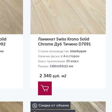
olid
Ламинат Swiss Krono Solid
092
Chrome Дуб Тичино D7091
ия
Страна производства:
Швейцария
Наличие фаски:
с 4-х сторон
Класс применения:
33 класс
Размер:
1380х193х12 мм
2 340
руб.
м2
Скидка от объема