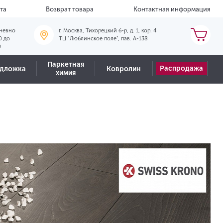
та
Возврат товара
Контактная информация
невно
г. Москва, Тихорецкий б-р, д. 1, кор. 4
0 до
ТЦ "Люблинское поле", пав. А-138
0
Паркетная
Распродажа
дложка
Ковролин
химия