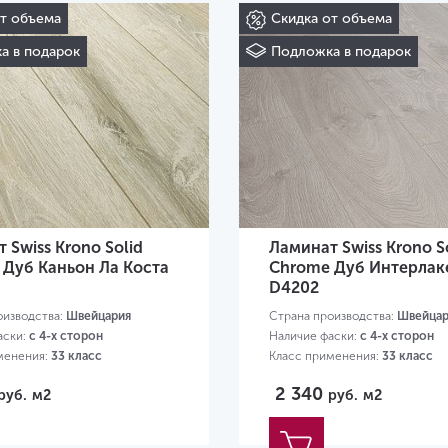
от объема
Скидка от объема
а в подарок
Подложка в подарок
 Swiss Krono Solid
Ламинат Swiss Krono S
 Дуб Каньон Ла Коста
Chrome Дуб Интерлак
D4202
оизводства:
Швейцария
Страна производства:
Швейцар
аски:
с 4-х сторон
Наличие фаски:
с 4-х сторон
менения:
33 класс
Класс применения:
33 класс
80х193х12 мм
Размер:
1380х193х12 мм
2 340
руб.
м2
руб.
м2