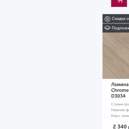
Скидка 
Подложк
Ламинат
Chrome
D3034
Страна пр
Наличие ф
Класс при
Размер:
13
2 340