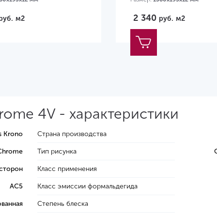
2 340
руб.
м2
руб.
м2
hrome 4V - характеристики
s Krono
Страна производства
 Chrome
Тип рисунка
 сторон
Класс применения
AC5
Класс эмиссии формальдегида
ванная
Степень блеска