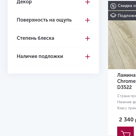
Декор
Темно-серый
Скидка 
Подложк
Поверхность на ощупь
Степень блеска
Наличие подложки
Ламинат
Chrome
D3522
Страна пр
Наличие ф
Класс при
Размер:
13
2 340