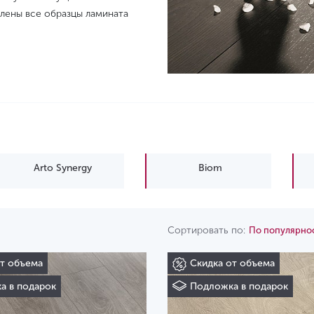
влены все образцы ламината
Arto Synergy
Biom
Сортировать по:
По популярно
от объема
Скидка от объема
а в подарок
Подложка в подарок