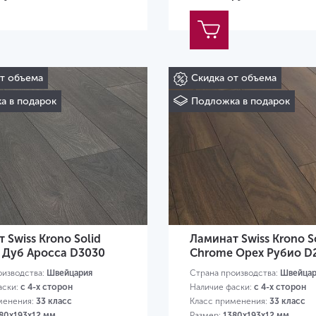
от объема
Скидка от объема
а в подарок
Подложка в подарок
 Swiss Krono Solid
Ламинат Swiss Krono S
 Дуб Аросса D3030
Chrome Орех Рубио D
оизводства:
Швейцария
Страна производства:
Швейцар
аски:
с 4-х сторон
Наличие фаски:
с 4-х сторон
менения:
33 класс
Класс применения:
33 класс
80х193х12 мм
Размер:
1380х193х12 мм