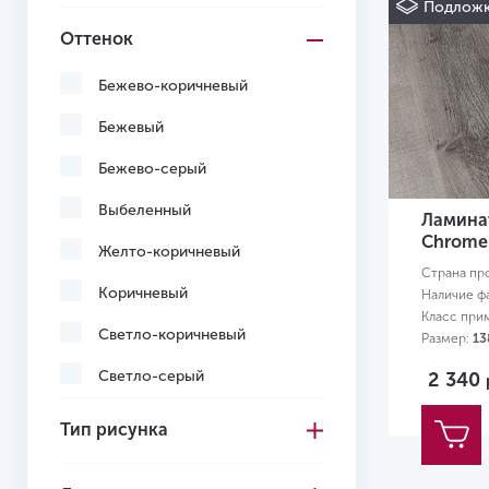
Подложк
Оттенок
Бежево-коричневый
Бежевый
Бежево-серый
Выбеленный
Ламинат
Chrome
Желто-коричневый
Страна пр
Коричневый
Наличие ф
Класс при
Светло-коричневый
Размер:
13
Светло-серый
2 340
Серый
Тип рисунка
Темно-коричневый