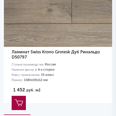
Ламинат Swiss Krono Grotesk Дуб Ринальдо
D50797
Страна производства:
Россия
Наличие фаски:
с 4-х сторон
Класс применения:
33 класс
Размер:
1380х191х12 мм
1 452
руб.
м2