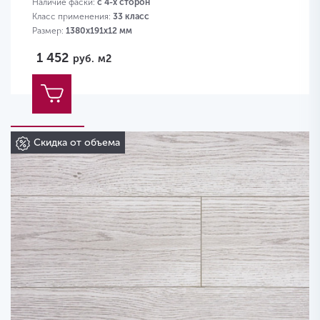
Наличие фаски:
с 4-х сторон
Класс применения:
33 класс
Размер:
1380х191х12 мм
1 452
руб.
м2
Скидка от объема