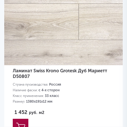
Ламинат Swiss Krono Grotesk Дуб Мариетт
D50807
Страна производства:
Россия
Наличие фаски:
с 4-х сторон
Класс применения:
33 класс
Размер:
1380х191х12 мм
1 452
руб.
м2