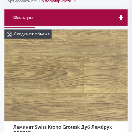
Сортировать по:
По популярности
Фильтры
Скидка от объема
Ламинат Swiss Krono Grotesk Дуб Лембрук