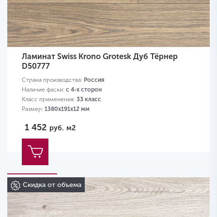
Ламинат Swiss Krono Grotesk Дуб Тёрнер
D50777
Страна производства:
Россия
Наличие фаски:
с 4-х сторон
Класс применения:
33 класс
Размер:
1380х191х12 мм
1 452
руб.
м2
Скидка от объема