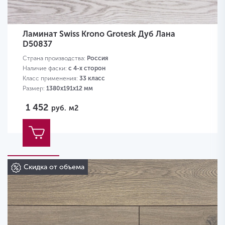
Ламинат Swiss Krono Grotesk Дуб Лана
D50837
Страна производства:
Россия
Наличие фаски:
с 4-х сторон
Класс применения:
33 класс
Размер:
1380х191х12 мм
1 452
руб.
м2
Скидка от объема