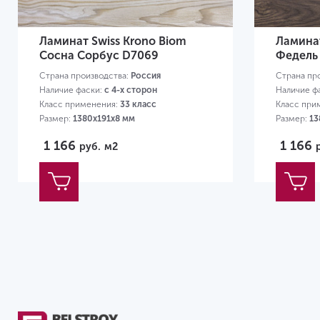
Ламинат Swiss Krono Biom
Ламинат
Сосна Сорбус D7069
Федель
Страна производства:
Россия
Страна пр
Наличие фаски:
с 4-х сторон
Наличие ф
Класс применения:
33 класс
Класс при
Размер:
1380х191х8 мм
Размер:
13
1 166
1 166
руб.
м2