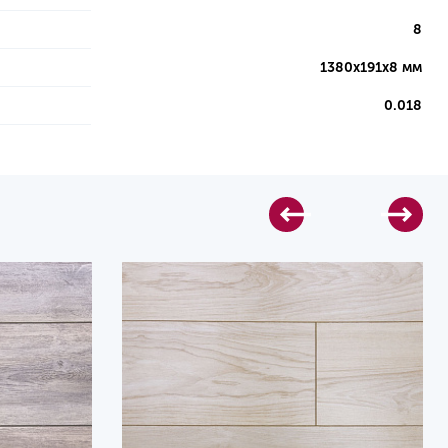
8
1380х191х8 мм
0.018