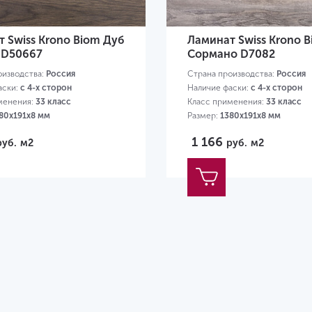
 Swiss Krono Biom Дуб
Ламинат Swiss Krono 
 D50667
Сормано D7082
оизводства:
Россия
Страна производства:
Россия
аски:
с 4-х сторон
Наличие фаски:
с 4-х сторон
менения:
33 класс
Класс применения:
33 класс
80х191х8 мм
Размер:
1380х191х8 мм
1 166
руб.
м2
руб.
м2