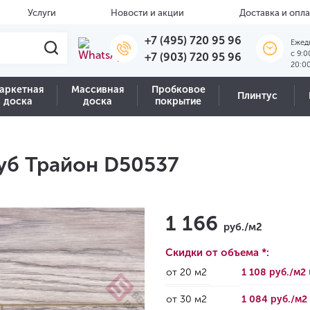
Услуги
Новости и акции
Доставка и опла
+7 (495) 720 95 96
Ежед
c 9:0
+7 (903) 720 95 96
20:0
аркетная
Массивная
Пробковое
Плинтус
доска
доска
покрытие
уб Трайон D50537
1 166
руб./м2
Скидки от объема *:
от 20 м2
1 108 руб./м2
от 30 м2
1 084 руб./м2