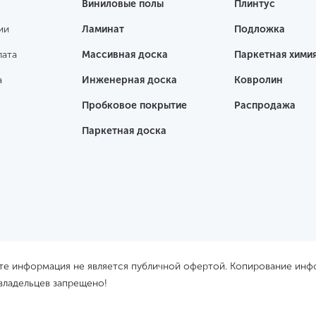
Виниловые полы
Плинтус
ии
Ламинат
Подложка
лата
Массивная доска
Паркетная хими
а
Инженерная доска
Ковролин
Пробковое покрытие
Распродажа
Паркетная доска
йте информация не является публичной офертой. Копирование ин
 владельцев запрещено!