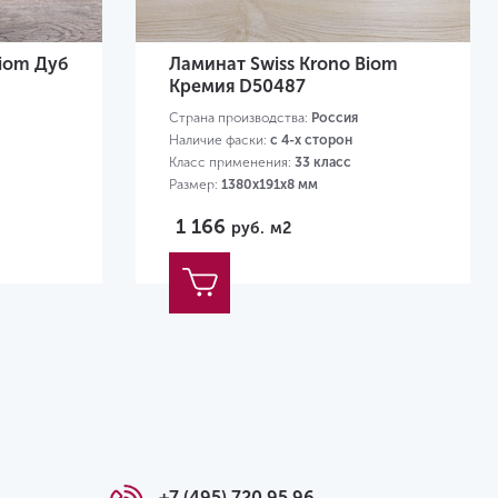
Biom Дуб
Ламинат Swiss Krono Biom
Кремия D50487
Страна производства:
Россия
Наличие фаски:
с 4-х сторон
Класс применения:
33 класс
Размер:
1380х191х8 мм
1 166
руб.
м2
+7 (495) 720 95 96