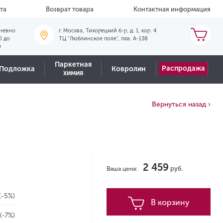
та
Возврат товара
Контактная информация
невно
г. Москва, Тихорецкий б-р, д. 1, кор. 4
0 до
ТЦ "Люблинское поле", пав. А-138
0
Паркетная
Распродажа
Подложка
Ковролин
химия
Вернуться назад ›
2 459
руб.
Ваша цена:
(-5%)
В корзину
(-7%)