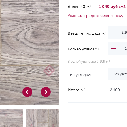
более 40 м2
1 049 руб./м2
Условия предоставления скидк
2
Введите площадь м
:
Кол-во упаковок:
2
В одной упаковке 2.109 м
Без учет
Тип укладки:
2
Итого м
:
2.109