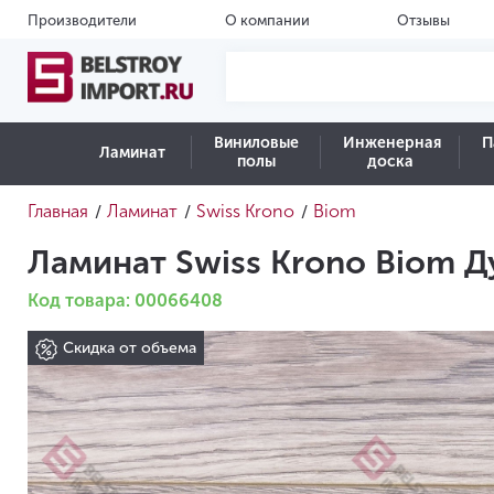
Производители
О компании
Отзывы
Виниловые
Инженерная
П
Ламинат
полы
доска
Главная
Ламинат
Swiss Krono
Biom
/
/
/
Ламинат Swiss Krono Biom Д
Код товара: 00066408
Скидка от объема