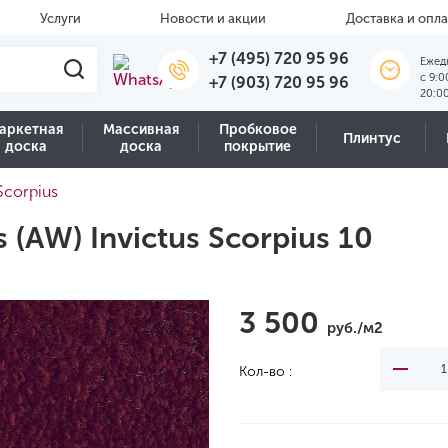
Услуги
Новости и акции
Доставка и опла
+7 (495) 720 95 96
Ежед
c 9:0
+7 (903) 720 95 96
20:0
аркетная
Массивная
Пробковое
Плинтус
доска
доска
покрытие
 Scorpius
(AW) Invictus Scorpius 10
3 500
руб./м2
Кол-во :