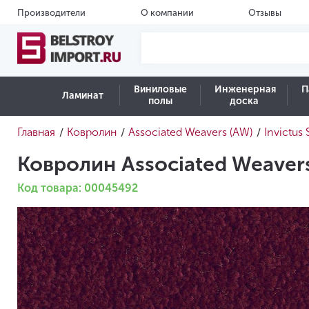
Производители
О компании
Отзывы
Виниловые
Инженерная
П
Ламинат
полы
доска
Главная
Ковролин
Associated Weavers (AW)
Invictus
/
/
/
Ковролин Associated Weavers 
Код товара: 00045492