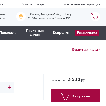
та
Возврат товара
Контактная информация
невно
г. Москва, Тихорецкий б-р, д. 1, кор. 4
0 до
ТЦ "Люблинское поле", пав. А-138
0
Паркетная
Распродажа
Подложка
Ковролин
химия
Вернуться назад ›
3 500
руб.
Ваша цена:
В корзину