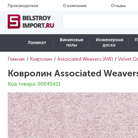
Производители
О компании
Отзывы
Виниловые
Инженерная
П
Ламинат
полы
доска
Главная
Ковролин
Associated Weavers (AW)
Velvet O
/
/
/
Ковролин Associated Weavers
Код товара: 00045411