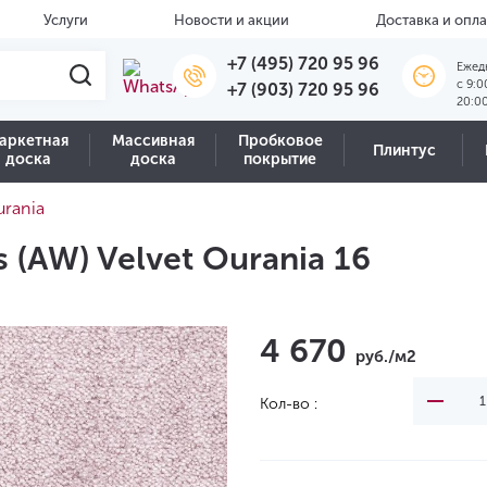
Услуги
Новости и акции
Доставка и опла
+7 (495) 720 95 96
Ежед
c 9:0
+7 (903) 720 95 96
20:0
аркетная
Массивная
Пробковое
Плинтус
доска
доска
покрытие
urania
 (AW) Velvet Ourania 16
4 670
руб./м2
Кол-во :