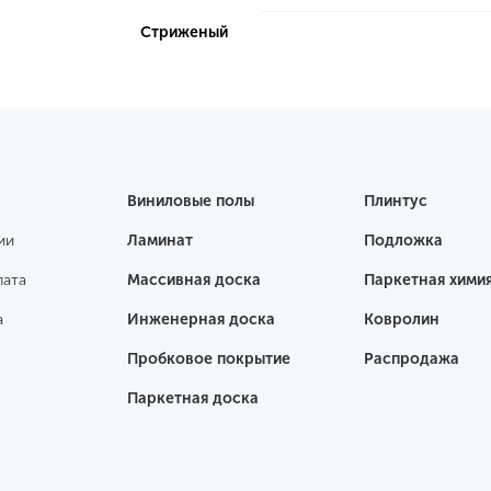
Стриженый
Виниловые полы
Плинтус
ии
Ламинат
Подложка
лата
Массивная доска
Паркетная хими
а
Инженерная доска
Ковролин
Пробковое покрытие
Распродажа
Паркетная доска