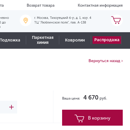
та
Возврат товара
Контактная информация
невно
г. Москва, Тихорецкий б-р, д. 1, кор. 4
0 до
ТЦ "Люблинское поле", пав. А-138
0
Паркетная
Распродажа
Подложка
Ковролин
химия
Вернуться назад ›
4 670
руб.
Ваша цена:
В корзину