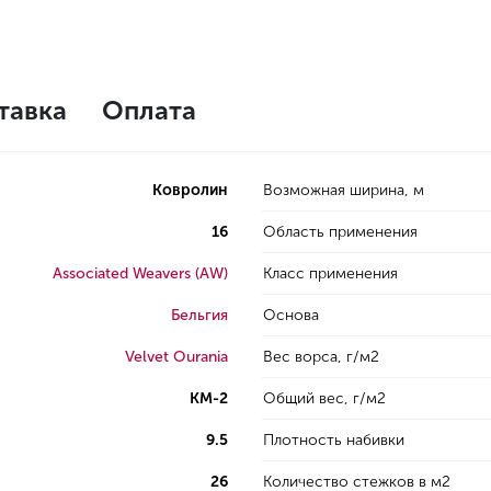
тавка
Оплата
Ковролин
Возможная ширина, м
16
Область применения
Associated Weavers (AW)
Класс применения
Бельгия
Основа
Velvet Ourania
Вес ворса, г/м2
КМ-2
Общий вес, г/м2
9.5
Плотность набивки
26
Количество стежков в м2