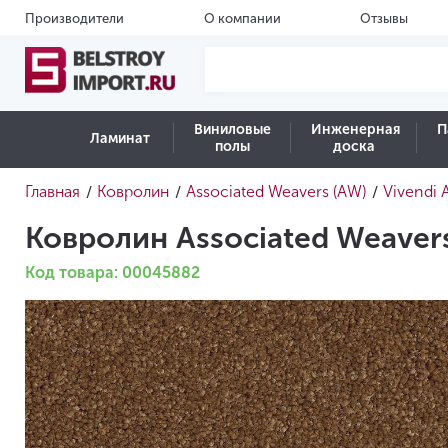
Производители
О компании
Отзывы
Виниловые
Инженерная
П
Ламинат
полы
доска
Главная
Ковролин
Associated Weavers (AW)
Vivendi 
/
/
/
Ковролин Associated Weavers
Код товара: 00045882