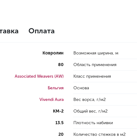
тавка
Оплата
Ковролин
Возможная ширина, м
80
Область применения
Associated Weavers (AW)
Класс применения
Бельгия
Основа
Vivendi Aura
Вес ворса, г/м2
КМ-2
Общий вес, г/м2
13.5
Плотность набивки
20
Количество стежков в м2