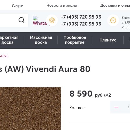
Услуги
Новости и акции
Доставка и опла
+7 (495) 720 95 96
Ежед
c 9:0
+7 (903) 720 95 96
20:0
аркетная
Массивная
Пробковое
Плинтус
доска
доска
покрытие
Aura
 (AW) Vivendi Aura 80
8 590
руб./м2
Кол-во :