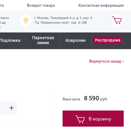
та
Возврат товара
Контактная информация
невно
г. Москва, Тихорецкий б-р, д. 1, кор. 4
0 до
ТЦ "Люблинское поле", пав. А-138
0
Паркетная
Распродажа
Подложка
Ковролин
химия
Вернуться назад ›
8 590
руб.
Ваша цена:
В корзину