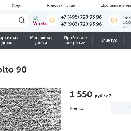
Услуги
Новости и акции
Доставка и опла
+7 (495) 720 95 96
Ежед
c 9:0
+7 (903) 720 95 96
20:0
аркетная
Массивная
Пробковое
Плинтус
доска
доска
покрытие
lto 90
1 550
руб./м2
Кол-во :