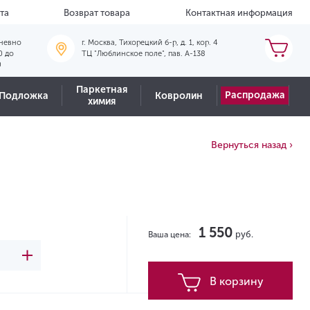
та
Возврат товара
Контактная информация
невно
г. Москва, Тихорецкий б-р, д. 1, кор. 4
0 до
ТЦ "Люблинское поле", пав. А-138
0
Паркетная
Распродажа
Подложка
Ковролин
химия
Вернуться назад ›
1 550
руб.
Ваша цена:
В корзину