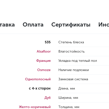
тавка
Оплата
Сертификаты
Инс
535
Степень блеска
Alsafloor
Влагостойкость
Франция
Укладка под теплый пол
Osmoze
Наличие подложки
Однополосный
Замковая система
с 4-х сторон
Длина, мм
Дуб
Ширина, мм
Желто-коричневый
Толщина, мм