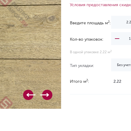
Условия предоставления скидк
2
Введите площадь м
:
Кол-во упаковок:
2
В одной упаковке 2.22 м
Без учет
Тип укладки:
2
Итого м
:
2.22