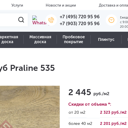
Услуги
Новости и акции
Доставка и опла
+7 (495) 720 95 96
Ежед
c 9:0
+7 (903) 720 95 96
20:0
аркетная
Массивная
Пробковое
Плинтус
доска
доска
покрытие
б Praline 535
2 445
руб./м2
Скидки от объема *:
от 20 м2
2 323 руб./м2
более 40 м2
2 201 руб./м2