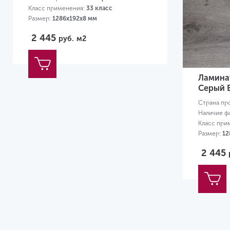
Класс применения:
33 класс
Размер:
1286х192х8 мм
2 445
руб.
м2
Ламинат
Серый 
Страна пр
Наличие ф
Класс при
Размер:
12
2 445