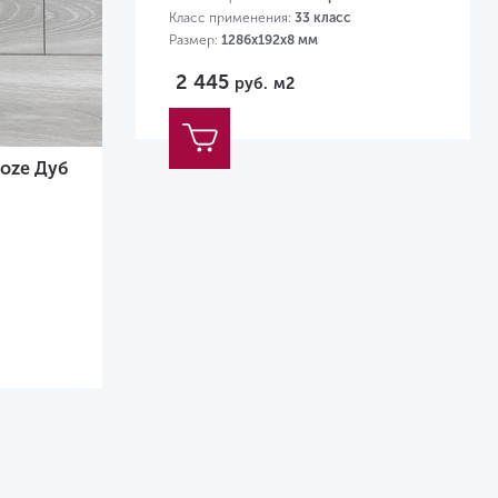
Класс применения:
33 класс
Размер:
1286х192х8 мм
2 445
руб.
м2
moze Дуб