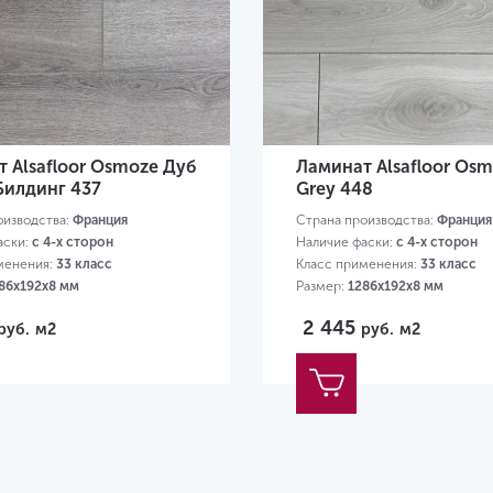
 Alsafloor Osmoze Дуб
Ламинат Alsafloor Os
Билдинг 437
Grey 448
оизводства:
Франция
Страна производства:
Франция
аски:
с 4-х сторон
Наличие фаски:
с 4-х сторон
менения:
33 класс
Класс применения:
33 класс
86х192х8 мм
Размер:
1286х192х8 мм
2 445
руб.
м2
руб.
м2