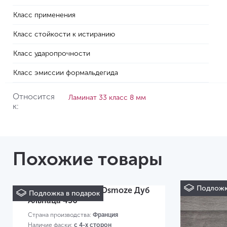
Класс применения
Класс стойкости к истиранию
Класс ударопрочности
Класс эмиссии формальдегида
Относится
Ламинат 33 класс 8 мм
к:
Похожие товары
Подложк
Ламинат Alsafloor Osmoze Дуб
Подложка в подарок
Альпаца 436
Страна производства:
Франция
Наличие фаски:
с 4-х сторон