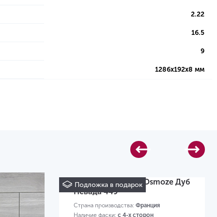
2.22
16.5
9
1286х192х8 мм
Ламинат Alsafloor Osmoze Дуб
Подложка в подарок
Невада 449
Страна производства:
Франция
Наличие фаски:
с 4-х сторон