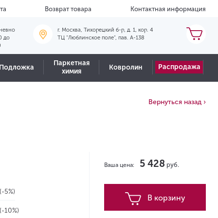
та
Возврат товара
Контактная информация
невно
г. Москва, Тихорецкий б-р, д. 1, кор. 4
0 до
ТЦ "Люблинское поле", пав. А-138
0
Паркетная
Распродажа
Подложка
Ковролин
химия
Вернуться назад ›
5 428
руб.
Ваша цена:
(-5%)
В корзину
(-10%)