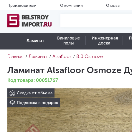
Производители
О компании
Отзывы
Виниловые
Инженерная
П
Ламинат
полы
доска
Главная
Ламинат
Alsafloor
8.0 Osmoze
/
/
/
Ламинат Alsafloor Osmoze Ду
Код товара: 00051767
Скидка от объема
Подложка в подарок