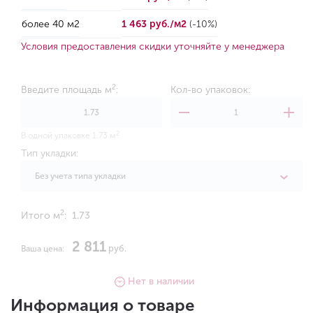
более 40 м2
1 463 руб./м2
(-10%)
Условия предоставления скидки уточняйте у менеджера
2
Введите площадь м
:
Кол-во упаковок:
2
В одной упаковке 1.73 м
Тип укладки:
Без учета типа укладки
2
Итого м
:
1.73
2 811
руб.
Ваша цена:
Нет в наличии
Информация о товаре