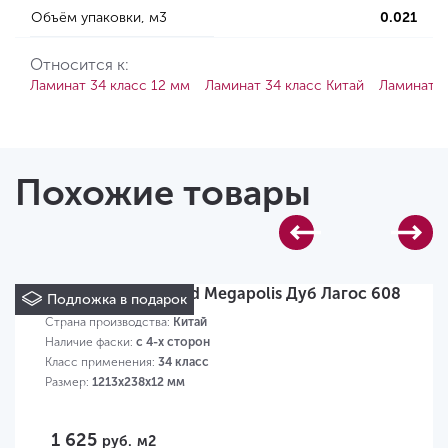
Объём упаковки, м3
0.021
Относится к:
Ламинат 34 класс 12 мм
Ламинат 34 класс Китай
Ламинат 1
Похожие товары
Ламинат Floorwood Megapolis Дуб Лагос 608
Подложка в подарок
Страна производства:
Китай
Наличие фаски:
с 4-х сторон
Класс применения:
34 класс
Размер:
1213х238х12 мм
1 625
руб.
м2