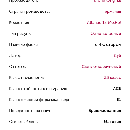
Производитель
Krono Original
Страна производства
Германия
Коллекция
Atlantic 12 Mo.Re!
Тип рисунка
Однополосный
Наличие фаски
с 4-х сторон
Декор
Дуб
Оттенок
Светло-коричневый
Класс применения
33 класс
Класс стойкости к истиранию
AC5
Класс эмиссии формальдегида
E1
Поверхность на ощупь
Брашированная
Степень блеска
Матовая