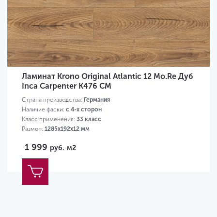
Ламинат Krono Original Atlantic 12 Mo.Re Дуб
Inca Carpenter К476 CM
Страна производства:
Германия
Наличие фаски:
с 4-х сторон
Класс применения:
33 класс
Размер:
1285х192х12 мм
1 999
руб.
м2