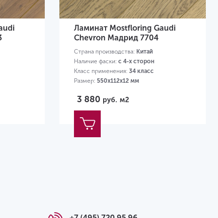
audi
Ламинат Mostfloring Gaudi
3
Chevron Мадрид 7704
Страна производства:
Китай
Наличие фаски:
с 4-х сторон
Класс применения:
34 класс
Размер:
550х112х12 мм
3 880
руб.
м2
+7 (495) 720 95 96