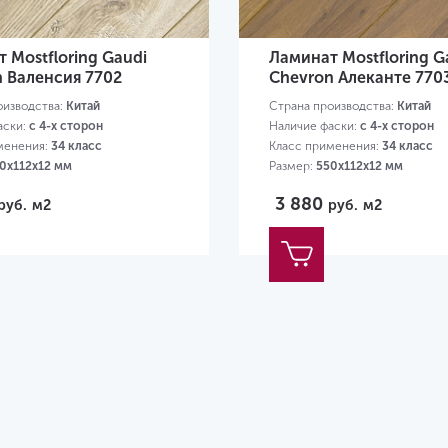
 Mostfloring Gaudi
Ламинат Mostfloring G
 Валенсия 7702
Chevron Алеканте 770
оизводства:
Китай
Страна производства:
Китай
аски:
с 4-х сторон
Наличие фаски:
с 4-х сторон
менения:
34 класс
Класс применения:
34 класс
0х112х12 мм
Размер:
550х112х12 мм
3 880
руб.
м2
руб.
м2