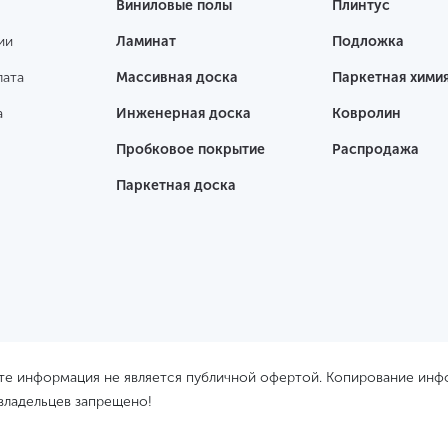
Виниловые полы
Плинтус
ии
Ламинат
Подложка
лата
Массивная доска
Паркетная хими
а
Инженерная доска
Ковролин
Пробковое покрытие
Распродажа
Паркетная доска
йте информация не является публичной офертой. Копирование ин
 владельцев запрещено!