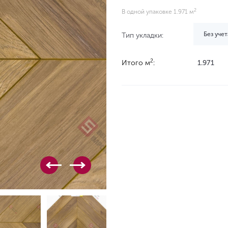
2
В одной упаковке 1.971 м
Без учет
Тип укладки:
2
Итого м
:
1.971