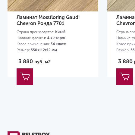
Ламинат Mostfloring Gaudi
Ламинат
Chevron Ронда 7701
Chevron
Страна производства:
Китай
Страна пр
Наличие фаски:
с 4-х сторон
Наличие ф
Класс применения:
34 класс
Класс при
Размер:
550х112х12 мм
Размер:
55
3 880
3 880
руб.
м2