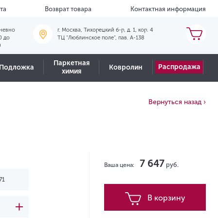
та
Возврат товара
Контактная информация
невно
г. Москва, Тихорецкий б-р, д. 1, кор. 4
0 до
ТЦ "Люблинское поле", пав. А-138
0
Паркетная
Распродажа
Подложка
Ковролин
химия
Вернуться назад ›
7 647
руб.
Ваша цена:
В корзину