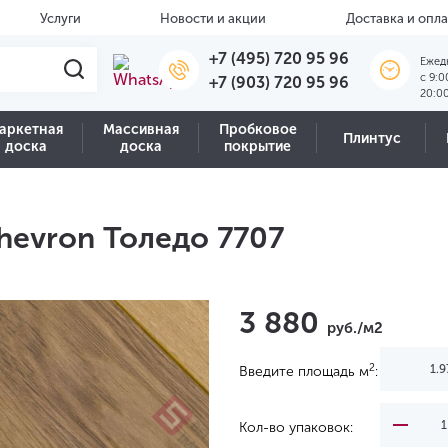
Услуги
Новости и акции
Доставка и опла
+7 (495) 720 95 96
Ежед
c 9:0
+7 (903) 720 95 96
20:0
аркетная
Массивная
Пробковое
Плинтус
доска
доска
покрытие
Chevron Толедо 7707
3 880
руб./м2
2
Введите площадь м
:
Кол-во упаковок: