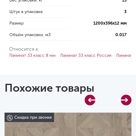
Вес упаковки, кг
15
Штук в упаковке
3
Размер
1200х396х12 мм
Объём упаковки, м3
0.017
Относится к:
Ламинат 33 класс 8 мм
Ламинат 33 класс Россия
Ламинат 
Похожие товары
Скидка при звонке