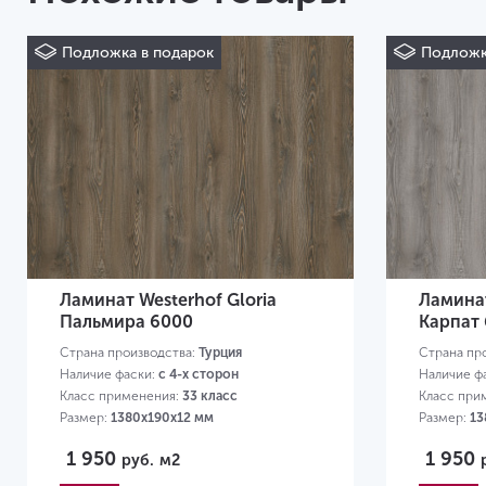
Подложка в подарок
Подложк
Ламинат Westerhof Gloria
Ламинат
Пальмира 6000
Карпат
Страна производства:
Турция
Страна пр
Наличие фаски:
с 4-х сторон
Наличие ф
Класс применения:
33 класс
Класс при
Размер:
1380х190х12 мм
Размер:
13
1 950
1 950
руб.
м2