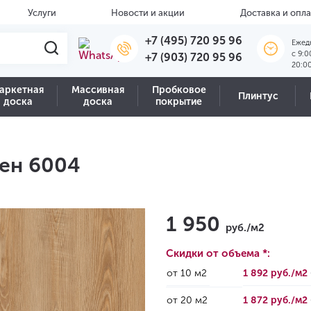
Услуги
Новости и акции
Доставка и опла
+7 (495) 720 95 96
Ежед
c 9:0
+7 (903) 720 95 96
20:0
аркетная
Массивная
Пробковое
Плинтус
доска
доска
покрытие
ден 6004
1 950
руб./м2
Скидки от объема *:
от 10 м2
1 892 руб./м2
от 20 м2
1 872 руб./м2