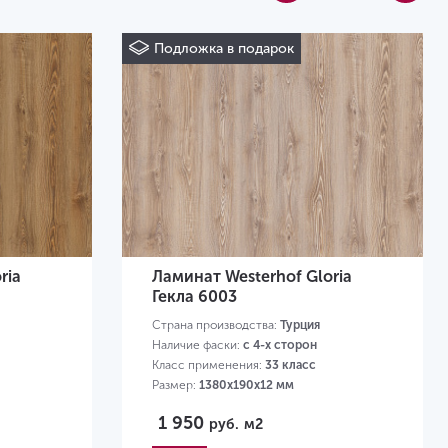
Подложка в подарок
ria
Ламинат Westerhof Gloria
Гекла 6003
Страна производства:
Турция
Наличие фаски:
с 4-х сторон
Класс применения:
33 класс
Размер:
1380х190х12 мм
1 950
руб.
м2