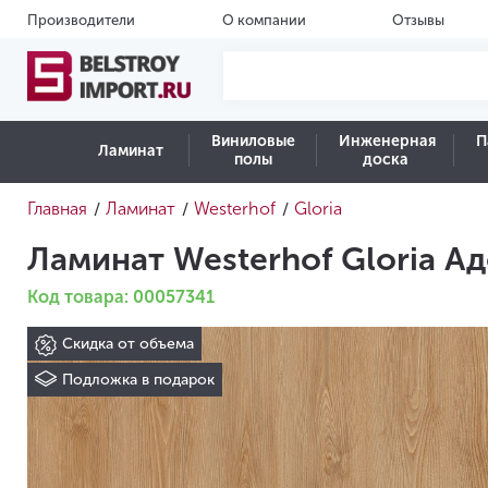
Производители
О компании
Отзывы
Виниловые
Инженерная
П
Ламинат
полы
доска
Главная
Ламинат
Westerhof
Gloria
/
/
/
Ламинат Westerhof Gloria А
Код товара: 00057341
Скидка от объема
Подложка в подарок