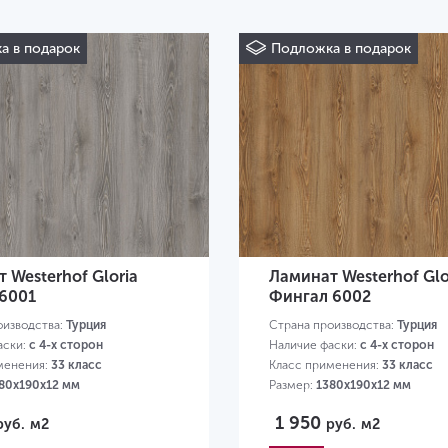
а в подарок
Подложка в подарок
 Westerhof Gloria
Ламинат Westerhof Glo
 6001
Фингал 6002
оизводства:
Турция
Страна производства:
Турция
аски:
с 4-х сторон
Наличие фаски:
с 4-х сторон
менения:
33 класс
Класс применения:
33 класс
80х190х12 мм
Размер:
1380х190х12 мм
1 950
руб.
м2
руб.
м2