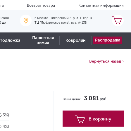
та
Возврат товара
Контактная информация
невно
г. Москва, Тихорецкий б-р, д. 1, кор. 4
0 до
ТЦ "Люблинское поле", пав. А-138
0
Паркетная
Распродажа
Подложка
Ковролин
химия
Вернуться назад ›
3 081
руб.
Ваша цена:
(-3%)
В корзину
(-4%)