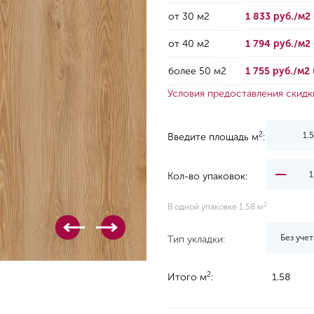
от 30 м2
1 833 руб./м2
от 40 м2
1 794 руб./м2
более 50 м2
1 755 руб./м2
Условия предоставления скидк
2
Введите площадь м
:
Кол-во упаковок:
2
В одной упаковке 1.58 м
Без учет
Тип укладки:
2
Итого м
:
1.58