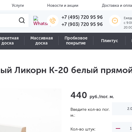
Услуги
Новости и акции
Доставка и опла
+7 (495) 720 95 96
Ежед
c 9:0
+7 (903) 720 95 96
20:0
аркетная
Массивная
Пробковое
Плинтус
доска
доска
покрытие
ый Ликорн K-20 белый прямой
440
руб./пог. м.
Введите кол-во пог.
м.:
Кол-во штук: