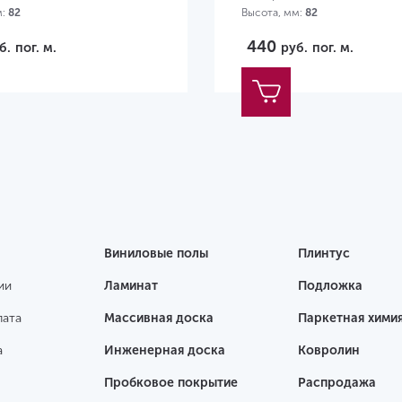
м:
82
Высота, мм:
82
440
б.
пог. м.
руб.
пог. м.
Виниловые полы
Плинтус
ии
Ламинат
Подложка
лата
Массивная доска
Паркетная хими
а
Инженерная доска
Ковролин
Пробковое покрытие
Распродажа