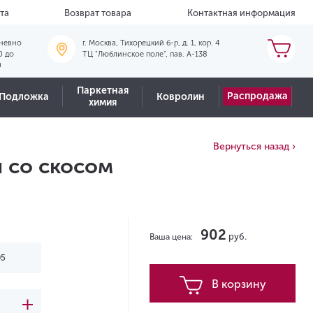
та
Возврат товара
Контактная информация
невно
г. Москва, Тихорецкий б-р, д. 1, кор. 4
0 до
ТЦ "Люблинское поле", пав. А-138
0
Паркетная
Распродажа
Подложка
Ковролин
химия
Вернуться назад ›
 со скосом
902
руб.
Ваша цена:
В корзину