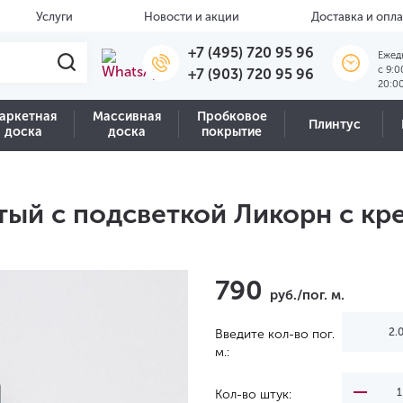
Услуги
Новости и акции
Доставка и опла
+7 (495) 720 95 96
Ежед
c 9:0
+7 (903) 720 95 96
20:0
аркетная
Массивная
Пробковое
Плинтус
доска
доска
покрытие
ый с подсветкой Ликорн с кре
790
руб./пог. м.
Введите кол-во пог.
м.:
Кол-во штук: