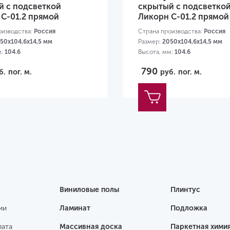
й с подсветкой
скрытый с подсветко
C-01.2 прямой
Ликорн C-01.2 прямой
оизводства:
Россия
Страна производства:
Россия
50х104,6х14,5 мм
Размер:
2050х104,6х14,5 мм
м:
104.6
Высота, мм:
104.6
790
б.
пог. м.
руб.
пог. м.
Виниловые полы
Плинтус
ии
Ламинат
Подложка
лата
Массивная доска
Паркетная хими