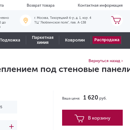
та
Возврат товара
Контактная информация
невно
г. Москва, Тихорецкий б-р, д. 1, кор. 4
0 до
ТЦ "Люблинское поле", пав. А-138
0
Паркетная
Распродажа
Подложка
Ковролин
химия
Вернуться назад ›
плением под стеновые панели
1 620
руб.
Ваша цена:
В корзину