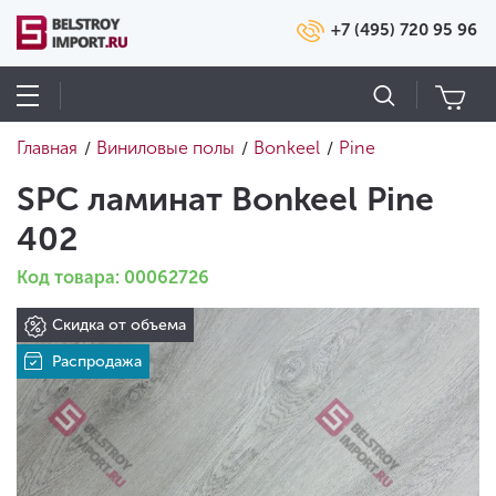
+7 (495) 720 95 96
Главная
Виниловые полы
Bonkeel
Pine
/
/
/
SPC ламинат Bonkeel Pine
402
Код товара: 00062726
Скидка от объема
Распродажа