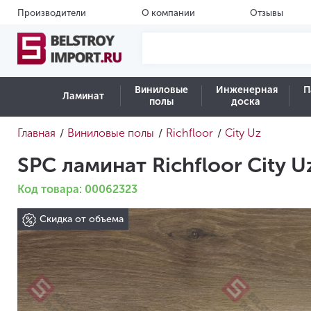
Производители
О компании
Отзывы
Виниловые
Инженерная
П
Ламинат
полы
доска
Главная
Виниловые полы
Richfloor
City Uz
/
/
/
SPC ламинат Richfloor City 
Код товара: 00062323
Скидка от объема