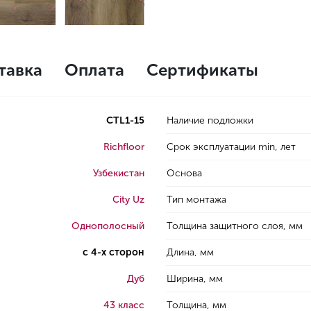
тавка
Оплата
Сертификаты
CTL1-15
Наличие подложки
Richfloor
Срок эксплуатации min, лет
Узбекистан
Основа
City Uz
Тип монтажа
Однополосный
Толщина защитного слоя, мм
с 4-х сторон
Длина, мм
Дуб
Ширина, мм
43 класс
Толщина, мм