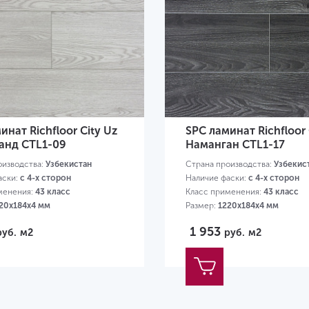
инат Richfloor City Uz
SPC ламинат Richfloor 
анд CTL1-09
Наманган CTL1-17
оизводства:
Узбекистан
Страна производства:
Узбекис
аски:
с 4-х сторон
Наличие фаски:
с 4-х сторон
менения:
43 класс
Класс применения:
43 класс
20х184х4 мм
Размер:
1220х184х4 мм
1 953
руб.
м2
руб.
м2