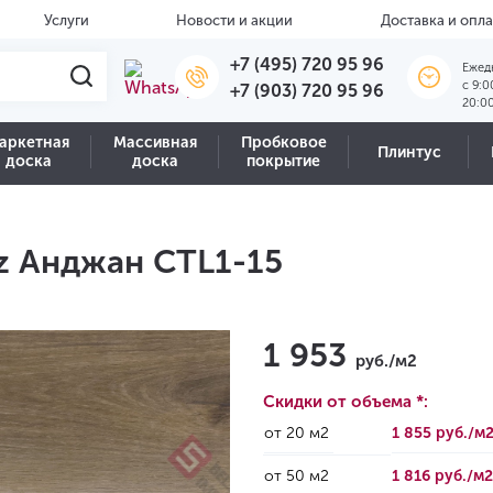
Услуги
Новости и акции
Доставка и опла
+7 (495) 720 95 96
Ежед
c 9:0
+7 (903) 720 95 96
20:0
аркетная
Массивная
Пробковое
Плинтус
доска
доска
покрытие
Uz Анджан CTL1-15
1 953
руб./м2
Скидки от объема *:
от 20 м2
1 855 руб./м
от 50 м2
1 816 руб./м