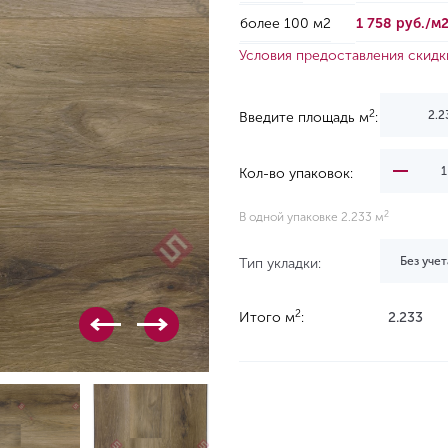
более 100 м2
1 758 руб./м
Условия предоставления скидк
2
Введите площадь м
:
Кол-во упаковок:
2
В одной упаковке 2.233 м
Без учет
Тип укладки:
2
Итого м
:
2.233