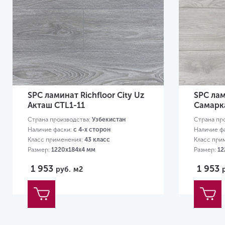
SPC ламинат Richfloor City Uz
SPC лам
Акташ CTL1-11
Самарк
Страна производства:
Узбекистан
Страна пр
Наличие фаски:
с 4-х сторон
Наличие ф
Класс применения:
43 класс
Класс при
Размер:
1220х184х4 мм
Размер:
12
1 953
1 953
руб.
м2