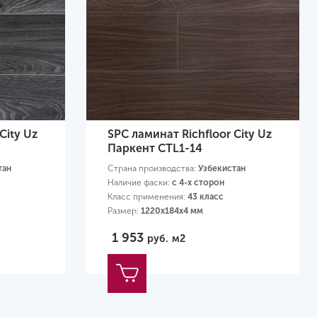
City Uz
SPC ламинат Richfloor City Uz
Паркент CTL1-14
тан
Страна производства:
Узбекистан
Наличие фаски:
с 4-х сторон
Класс применения:
43 класс
Размер:
1220х184х4 мм
1 953
руб.
м2