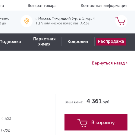
та
Возврат товара
Контактная информация
невно
г. Москва, Тихорецкий б-р, д. 1, кор. 4
0 до
ТЦ "Люблинское поле", пав. А-138
0
Паркетная
Распродажа
Подложка
Ковролин
химия
Вернуться назад ›
4 361
руб.
Ваша цена:
2
(-5%)
В корзину
2
(-7%)