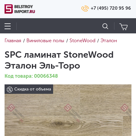
+7 (495) 720 95 96
Главная
Виниловые полы
StoneWood
Эталон
/
/
/
SPC ламинат StoneWood
Эталон Эль-Торо
Код товара: 00066348
Скидка от объема