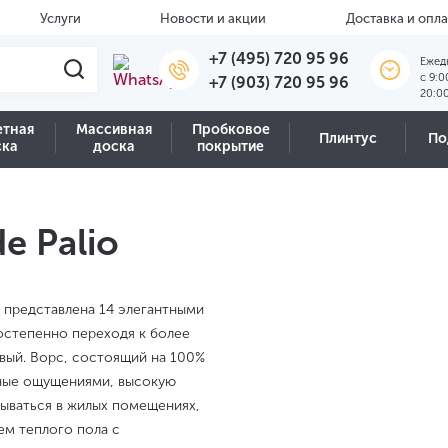
Услуги
Новости и акции
Доставка и опла
+7 (495) 720 95 96
Ежед
c 9:0
+7 (903) 720 95 96
20:0
етная
Массивная
Пробковое
Плинтус
По
ска
доска
покрытие
e Palio
o представлена 14 элегантными
постепенно переходя к более
вый. Ворс, состоящий на 100%
льные ощущениями, высокую
дываться в жилых помещениях,
ем теплого пола с