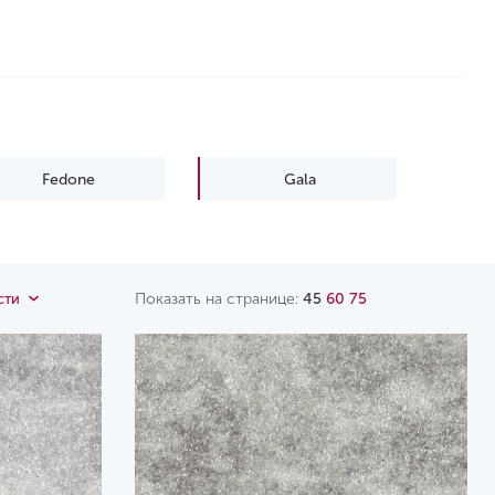
Fedone
Gala
Moana
Molto
Yara
Показать на странице:
45
60
75
сти