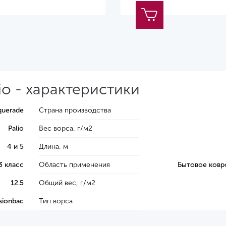
o - характеристики
uerade
Страна производства
Palio
Вес ворса, г/м2
4 и 5
Длина, м
3 класс
Область применения
Бытовое ковр
12.5
Общий вес, г/м2
sionbac
Тип ворса