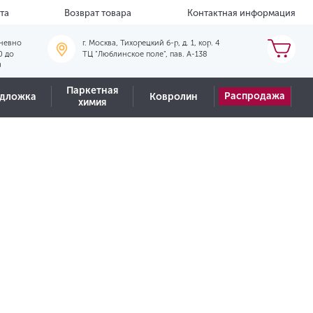
та
Возврат товара
Контактная информация
невно
г. Москва, Тихорецкий б-р, д. 1, кор. 4
0 до
ТЦ "Люблинское поле", пав. А-138
0
Паркетная
Распродажа
дложка
Ковролин
химия