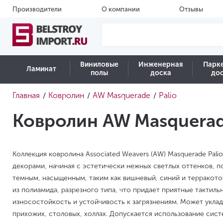
Производители
О компании
Отзывы
Виниловые
Инженерная
Парк
Ламинат
полы
доска
до
Главная
Ковролин
AW Masquerade
Palio
/
/
/
Ковролин AW Masquerad
Коллекция ковролина Associated Weavers (AW) Masquerade Pali
декорами, начиная с эстетически нежных светлых оттенков, 
темным, насыщенным, таким как вишневый, синий и терракото
из полиамида, разрезного типа, что придает приятные такти
износостойкость и устойчивость к загрязнениям. Может укла
прихожих, столовых, холлах. Допускается использование сист