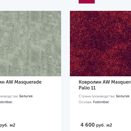
ин AW Masquerade
Ковролин AW Masquer
Palio 11
оизводства:
Бельгия
Страна производства:
Бельгия
sionbac
Основа:
Fusionbac
4 600
руб.
м2
руб.
м2