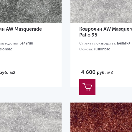
ин AW Masquerade
Ковролин AW Masquer
Palio 95
оизводства:
Бельгия
Страна производства:
Бельгия
sionbac
Основа:
Fusionbac
4 600
руб.
м2
руб.
м2