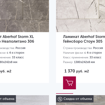
 Aberhof Storm XL
Ламинат Aberhof Stor
 Неаполитано 306
Гейнсборо Стоун 305
оизводства:
Россия
Страна производства:
Россия
аски:
с 4-х сторон
Наличие фаски:
с 4-х сторон
менения:
33 класс
Класс применения:
33 класс
80х242х8 мм
Размер:
1380х242х8 мм
1 370
руб.
м2
руб.
м2
от объема
Скидка от объема