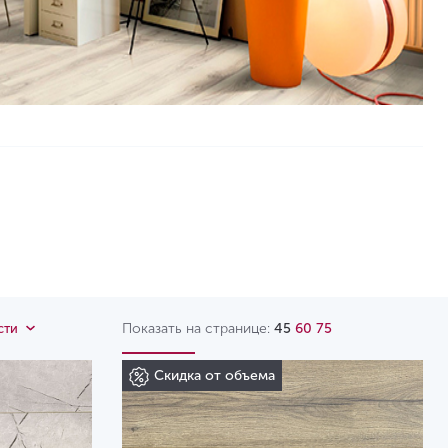
Показать на странице:
45
60
75
сти
Скидка от объема