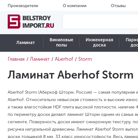
Производители
О компании
Отзывы
Виниловые
Инженерная
Парк
Ламинат
полы
доска
до
Главная
Ламинат
Aberhof
Storm
/
/
/
Ламинат Aberhof Storm
Aberhof Storm (Аберхоф Шторм, Россия) — самая популярная 
Aberhof. Относительно невысокая стоимость и высокие износ
а также влагостойкая HDF плита высокой плотности, наличие 
по периметру доски делают ламинат Шторм одним из самых в
сегменте. Поверхность доски имеют синхронную текстуру, 
рисунка натуральной древесины. Ламинат Aberhof Storm выпо
доски толщиной 8 мм, 33 класс износостойкости. Весь ламина