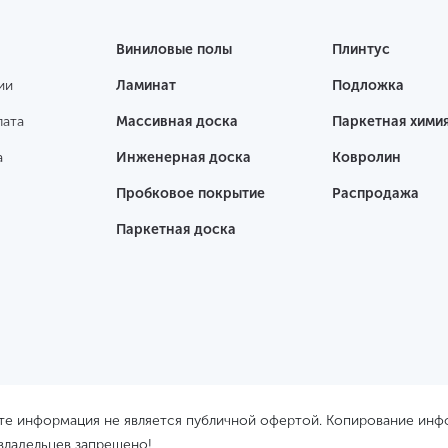
Виниловые полы
Плинтус
ии
Ламинат
Подложка
лата
Массивная доска
Паркетная хими
а
Инженерная доска
Ковролин
Пробковое покрытие
Распродажа
Паркетная доска
йте информация не является публичной офертой. Копирование ин
 владельцев запрещено!