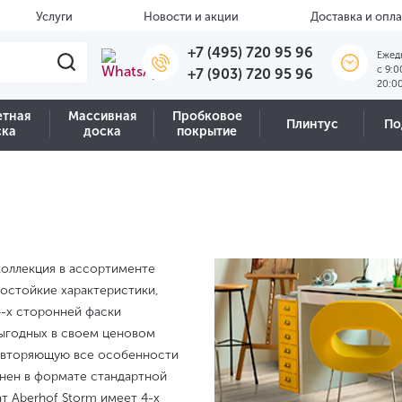
Услуги
Новости и акции
Доставка и опла
+7 (495) 720 95 96
Ежед
c 9:0
+7 (903) 720 95 96
20:0
етная
Массивная
Пробковое
Плинтус
По
ска
доска
покрытие
коллекция в ассортименте
остойкие характеристики,
4-х сторонней фаски
ыгодных в своем ценовом
повторяющую все особенности
лнен в формате стандартной
т Aberhof Storm имеет 4-х