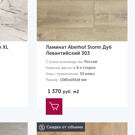
m XL
Ламинат Aberhof Storm Дуб
Левантийский 303
Страна производства:
Россия
Наличие фаски:
с 4-х сторон
Класс применения:
33 класс
Размер:
1380х193х8 мм
1 370
руб.
м2
Скидка от объема