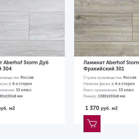
 Aberhof Storm Дуб
Ламинат Aberhof Stor
й 304
Фракийский 301
оизводства:
Россия
Страна производства:
Россия
аски:
с 4-х сторон
Наличие фаски:
с 4-х сторон
менения:
33 класс
Класс применения:
33 класс
80х193х8 мм
Размер:
1380х193х8 мм
1 370
руб.
м2
руб.
м2