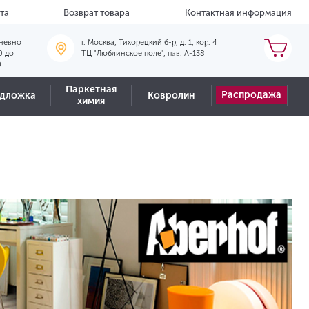
та
Возврат товара
Контактная информация
невно
г. Москва, Тихорецкий б-р, д. 1, кор. 4
0 до
ТЦ "Люблинское поле", пав. А-138
0
Паркетная
Распродажа
дложка
Ковролин
химия