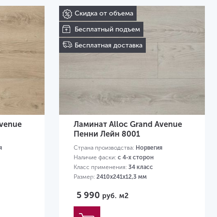
Скидка от объема
Бесплатный подъем
Бесплатная доставка
Avenue
Ламинат Alloc Grand Avenue
Пенни Лейн 8001
я
Страна производства:
Норвегия
Наличие фаски:
с 4-х сторон
Класс применения:
34 класс
Размер:
2410х241х12,3 мм
5 990
руб.
м2