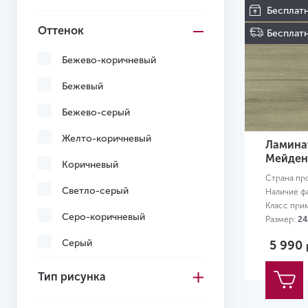
Бесплат
Оттенок
Бесплатн
Бежево-коричневый
Бежевый
Бежево-серый
Желто-коричневый
Ламинат
Мейден
Коричневый
Страна пр
Светло-серый
Наличие ф
Класс при
Серо-коричневый
Размер:
24
Серый
5 990
Темно-коричневый
Тип рисунка