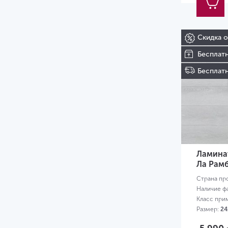
Скидка 
Бесплат
Бесплатн
Ламинат
Ла Рамб
Страна пр
Наличие ф
Класс при
Размер:
24