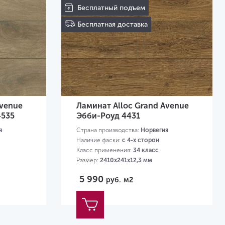
Бесплатный подъем
Бесплатная доставка
Avenue
Ламинат Alloc Grand Avenue
4535
Эбби-Роуд 4431
я
Страна производства:
Норвегия
Наличие фаски:
с 4-х сторон
Класс применения:
34 класс
Размер:
2410х241х12,3 мм
5 990
руб.
м2