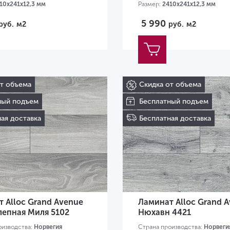
10х241х12,3 мм
Размер:
2410х241х12,3 мм
5 990
руб.
м2
руб.
м2
от объема
Скидка от объема
ный подъем
Бесплатный подъем
ая доставка
Бесплатная доставка
 Alloc Grand Avenue
Ламинат Alloc Grand 
лепная Миля 5102
Нюхавн 4421
оизводства:
Норвегия
Страна производства:
Норвеги