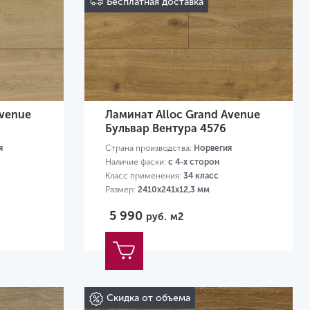
Бесплатная доставка
Avenue
Ламинат Alloc Grand Avenue
Бульвар Вентура 4576
я
Страна производства:
Норвегия
Наличие фаски:
с 4-х сторон
Класс применения:
34 класс
Размер:
2410х241х12,3 мм
5 990
руб.
м2
Скидка от объема