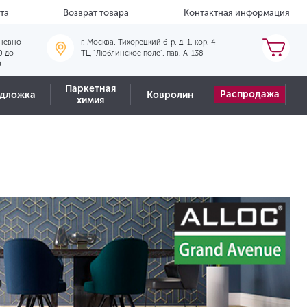
та
Возврат товара
Контактная информация
невно
г. Москва, Тихорецкий б-р, д. 1, кор. 4
0 до
ТЦ "Люблинское поле", пав. А-138
0
Паркетная
Распродажа
дложка
Ковролин
химия