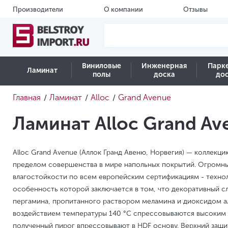
Производители
О компании
Отзывы
Виниловые
Инженерная
Парк
Ламинат
полы
доска
до
Главная
Ламинат
Alloc
Grand Avenue
/
/
/
Ламинат Alloc Grand Av
Alloc Grand Avenue (Аллок Гранд Авеню, Норвегия)
— коллекци
пределом совершенства в мире напольных покрытий. Огромны
влагостойкости по всем европейским сертификациям - технол
особенность которой заключается в том, что декоративный сл
пергамина, пропитанного раствором меламина и диоксидом а
воздействием температуры 140 °C спрессовываются высоким 
полученный пирог впрессовывают в HDF основу. Верхний защи