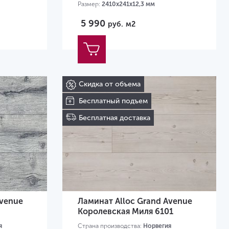
Размер:
2410х241х12,3 мм
5 990
руб.
м2
Скидка от объема
Бесплатный подъем
Бесплатная доставка
Avenue
Ламинат Alloc Grand Avenue
Королевская Миля 6101
я
Страна производства:
Норвегия