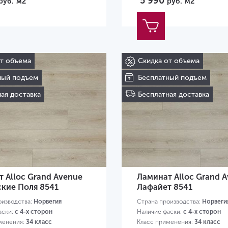
5 990
руб.
м2
руб.
м2
от объема
Скидка от объема
ный подъем
Бесплатный подъем
ая доставка
Бесплатная доставка
 Alloc Grand Avenue
Ламинат Alloc Grand 
кие Поля 8541
Лафайет 8541
оизводства:
Норвегия
Страна производства:
Норвеги
аски:
с 4-х сторон
Наличие фаски:
с 4-х сторон
менения:
34 класс
Класс применения:
34 класс