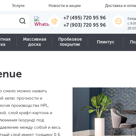
Услуги
Новости и акции
Доставка и опла
+7 (495) 720 95 96
Ежед
c 9:0
+7 (903) 720 95 96
20:0
етная
Массивная
Пробковое
Плинтус
По
ска
доска
покрытие
enue
ю смело можно назвать
й запас прочности и
огия производства HPL,
ой, слой крафт-картона и
люминия (корунд) под
давление между собой и весь
тный слой имеет толщину 0,6