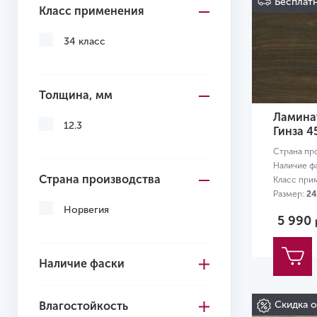
Бесплатн
Класс применения
34 класс
Толщина, мм
Ламинат
12.3
Гинза 4
Страна пр
Наличие ф
Страна производства
Класс при
Размер:
24
Норвегия
5 990
Наличие фаски
Скидка 
Влагостойкость