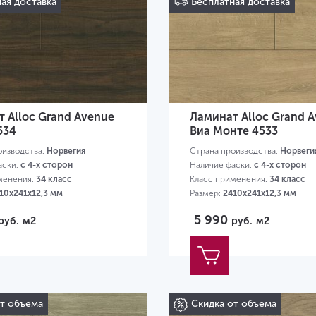
ая доставка
Бесплатная доставка
 Alloc Grand Avenue
Ламинат Alloc Grand 
534
Виа Монте 4533
оизводства:
Норвегия
Страна производства:
Норвеги
аски:
с 4-х сторон
Наличие фаски:
с 4-х сторон
менения:
34 класс
Класс применения:
34 класс
10х241х12,3 мм
Размер:
2410х241х12,3 мм
5 990
руб.
м2
руб.
м2
от объема
Скидка от объема