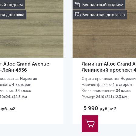
ный подъем
Бесплатный подъем
ая доставка
Бесплатная доставка
 Alloc Grand Avenue
Ламинат Alloc Grand 
-Лейн 4536
Ленинский проспект 
оизводства:
Норвегия
Страна производства:
Норвеги
аски:
с 4-х сторон
Наличие фаски:
с 4-х сторон
менения:
34 класс
Класс применения:
34 класс
10х241х12,3 мм
Размер:
2410х241х12,3 мм
5 990
руб.
м2
руб.
м2