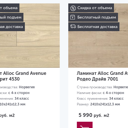
от объема
Скидка от объема
ный подъем
Бесплатный подъем
ая доставка
Бесплатная доставка
 Alloc Grand Avenue
Ламинат Alloc Grand 
рит 4530
Родео Драйв 7001
оизводства:
Норвегия
Страна производства:
Норвеги
аски:
с 4-х сторон
Наличие фаски:
с 4-х сторон
менения:
34 класс
Класс применения:
34 класс
10х241х12,3 мм
Размер:
2410х241х12,3 мм
5 990
руб.
м2
руб.
м2