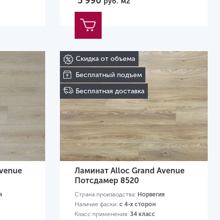
5 990
руб.
м2
Скидка от объема
Бесплатный подъем
Бесплатная доставка
Avenue
Ламинат Alloc Grand Avenue
Потсдамер 8520
я
Страна производства:
Норвегия
Наличие фаски:
с 4-х сторон
Класс применения:
34 класс