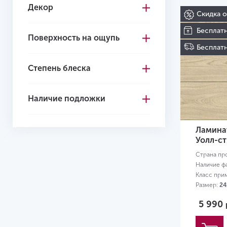
Декор
Скидка 
Бесплат
Поверхность на ощупь
Бесплатн
Степень блеска
Наличие подложки
Ламинат
Уолл-ст
Страна пр
Наличие ф
Класс при
Размер:
24
5 990