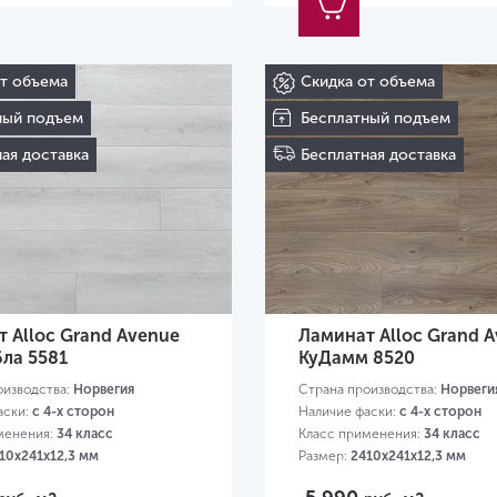
от объема
Скидка от объема
ный подъем
Бесплатный подъем
ая доставка
Бесплатная доставка
 Alloc Grand Avenue
Ламинат Alloc Grand 
ла 5581
КуДамм 8520
оизводства:
Норвегия
Страна производства:
Норвеги
аски:
с 4-х сторон
Наличие фаски:
с 4-х сторон
менения:
34 класс
Класс применения:
34 класс
10х241х12,3 мм
Размер:
2410х241х12,3 мм