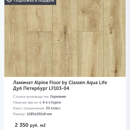
Подложка в подарок
Ламинат Alpine Floor by Classen Aqua Life
Дуб Петербург LF103-04
Страна производства:
Германия
Наличие фаски:
с 4-х сторон
Класс применения:
33 класс
Размер:
1285х192х8 мм
2 350
руб.
м2