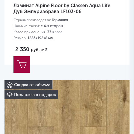
Ламинат Alpine Floor by Classen Aqua Life
Дуб Эмпуриабрава LF103-06
Страна производства:
Германия
Наличие фаски:
с 4-х сторон
Класс применения:
33 класс
Размер:
1285х192х8 мм
2 350
руб.
м2
Скидка от объема
Подложка в подарок