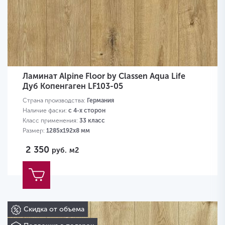
Ламинат Alpine Floor by Classen Aqua Life
Дуб Копенгаген LF103-05
Страна производства:
Германия
Наличие фаски:
с 4-х сторон
Класс применения:
33 класс
Размер:
1285х192х8 мм
2 350
руб.
м2
Скидка от объема