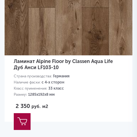
Ламинат Alpine Floor by Classen Aqua Life
Дуб Анси LF103-10
Страна производства:
Германия
Наличие фаски:
с 4-х сторон
Класс применения:
33 класс
Размер:
1285х192х8 мм
2 350
руб.
м2