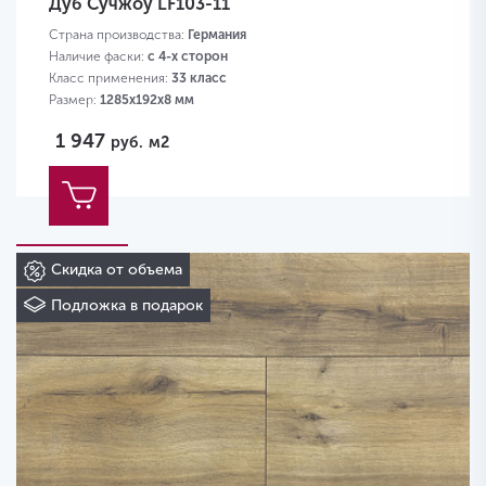
Дуб Сучжоу LF103-11
Страна производства:
Германия
Наличие фаски:
с 4-х сторон
Класс применения:
33 класс
Размер:
1285х192х8 мм
1 947
руб.
м2
Скидка от объема
Подложка в подарок