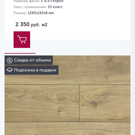
Наличие фаски:
с 4-х сторон
Класс применения:
33 класс
Размер:
1285х192х8 мм
2 350
руб.
м2
Скидка от объема
Подложка в подарок