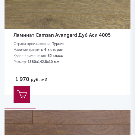
Ламинат Camsan Avangard Дуб Аси 4005
Страна производства:
Турция
Наличие фаски:
с 4-х сторон
Класс применения:
32 класс
Размер:
1380х142,5х10 мм
1 970
руб.
м2