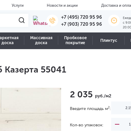
Услуги
Новости и акции
Доставка и опла
+7 (495) 720 95 96
Ежед
c 9:0
+7 (903) 720 95 96
20:0
аркетная
Массивная
Пробковое
Плинтус
доска
доска
покрытие
б Казерта 55041
2 035
руб./м2
2
Введите площадь м
:
Кол-во упаковок: