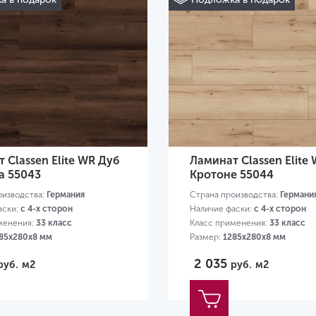
 Classen Elite WR Дуб
Ламинат Classen Elite
а 55043
Кротоне 55044
оизводства:
Германия
Страна производства:
Германи
аски:
с 4-х сторон
Наличие фаски:
с 4-х сторон
менения:
33 класс
Класс применения:
33 класс
85х280х8 мм
Размер:
1285х280х8 мм
2 035
руб.
м2
руб.
м2