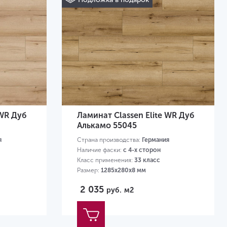
 WR Дуб
Ламинат Classen Elite WR Дуб
Алькамо 55045
я
Страна производства:
Германия
Наличие фаски:
с 4-х сторон
Класс применения:
33 класс
Размер:
1285х280х8 мм
2 035
руб.
м2