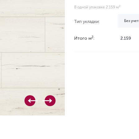
2
В одной упаковке 2.159 м
Без учет
Тип укладки:
2
Итого м
:
2.159