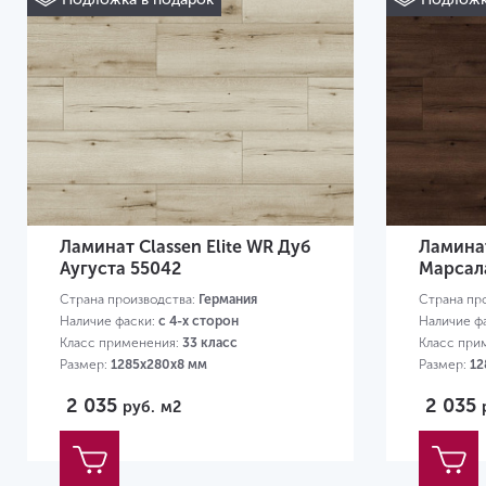
Ламинат Classen Elite WR Дуб
Ламинат
Аугуста 55042
Марсал
Страна производства:
Германия
Страна пр
Наличие фаски:
с 4-х сторон
Наличие ф
Класс применения:
33 класс
Класс при
Размер:
1285х280х8 мм
Размер:
12
2 035
2 035
руб.
м2