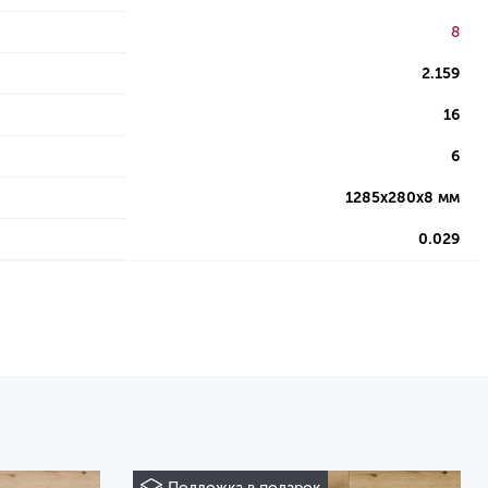
8
2.159
16
6
1285х280х8 мм
0.029
Подложка в подарок