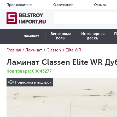
Производители
О компании
Отзывы
Виниловые
Инженерная
П
Ламинат
полы
доска
Главная
Ламинат
Classen
Elite WR
/
/
/
Ламинат Classen Elite WR Ду
Код товара: 00043277
Подложка в подарок