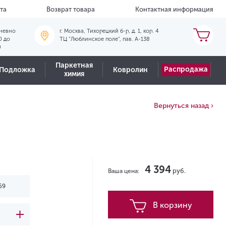
та
Возврат товара
Контактная информация
невно
г. Москва, Тихорецкий б-р, д. 1, кор. 4
0 до
ТЦ "Люблинское поле", пав. А-138
0
Паркетная
Распродажа
Подложка
Ковролин
химия
Вернуться назад ›
4 394
руб.
Ваша цена:
В корзину