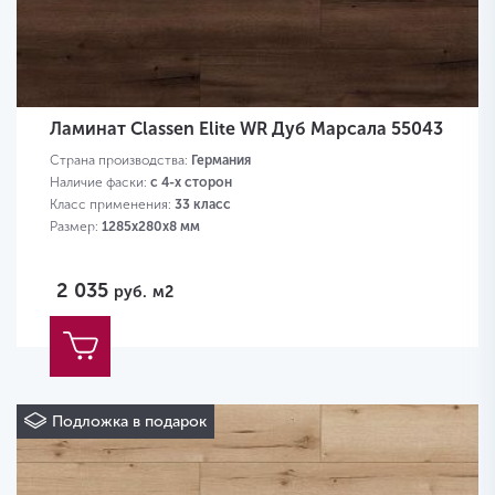
Ламинат Classen Elite WR Дуб Марсала 55043
Страна производства:
Германия
Наличие фаски:
с 4-х сторон
Класс применения:
33 класс
Размер:
1285х280х8 мм
2 035
руб.
м2
Подложка в подарок