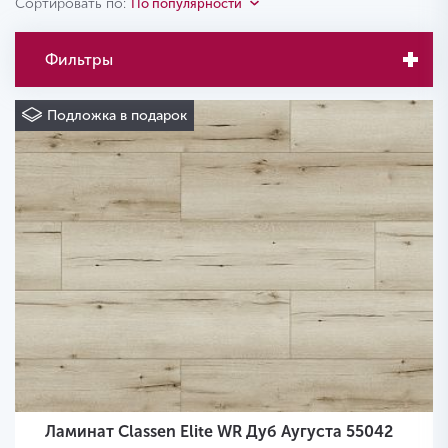
Сортировать по:
По популярности
Фильтры
Подложка в подарок
Ламинат Classen Elite WR Дуб Аугуста 55042