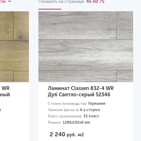
Показать на странице:
45
60
75
сти
Ville
Visiogrande WR
4 WR
Ламинат Classen 832-4 WR
ьный
Дуб Светло-серый 52346
Страна производства:
Германия
я
Наличие фаски:
с 4-х сторон
Класс применения:
32 класс
Размер:
1285х192х8 мм
2 240
руб.
м2