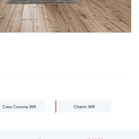
Casa Corona WR
Charm WR
Euphoria WR
Evolution WR
Legend WR
Manor