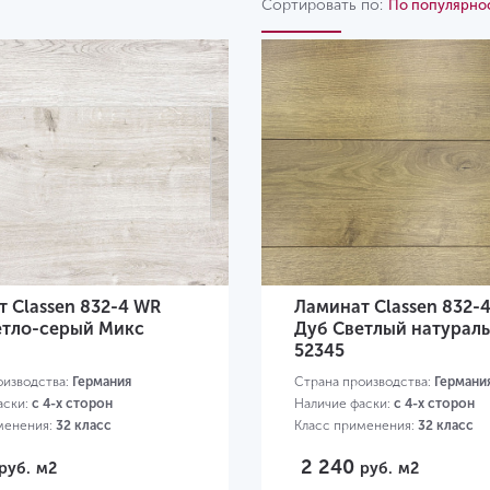
Сортировать по:
По популярно
Story WR
Villa WR
 Classen 832-4 WR
Ламинат Classen 832-
етло-серый Микс
Дуб Светлый натурал
52345
оизводства:
Германия
Страна производства:
Германи
аски:
с 4-х сторон
Наличие фаски:
с 4-х сторон
менения:
32 класс
Класс применения:
32 класс
85х192х8 мм
Размер:
1285х192х8 мм
2 240
руб.
м2
руб.
м2