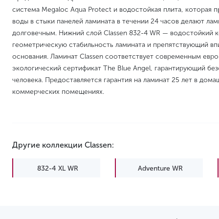
система Megaloc Aqua Protect и водостойкая плита, которая
воды в стыки панелей ламината в течении 24 часов делают лам
долговечным. Нижний слой Classen 832-4 WR — водостойкий
геометрическую стабильность ламината и препятствующий вп
основания. Ламинат Classen соответствует современным евр
экологический сертификат The Blue Angel, гарантирующий без
человека. Предоставляется гарантия на ламинат 25 лет в дома
коммерческих помещениях.
Другие коллекции Classen:
832-4 XL WR
Adventure WR
Discovery WR
EIR
Expedition WR
Expert WR