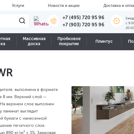
Услуги
Новости и акции
Доставка и опла
+7 (495) 720 95 96
Ежед
c 9:0
+7 (903) 720 95 96
20:0
етная
Массивная
Пробковое
Плинтус
По
ска
доска
покрытие
 WR
дителя, выполнена в формате
а 8 мм. Верхний слой —
 На верхнем слое выполнен
у ламинат выглядит
ой бумаги с нанесенной
шение печатного слоя.
ю 890 кг/м³ ± 3%. Замковая