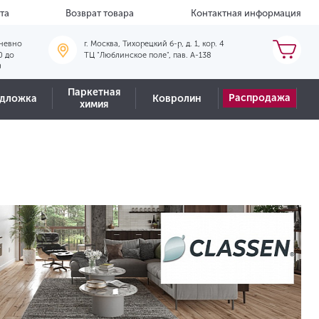
та
Возврат товара
Контактная информация
невно
г. Москва, Тихорецкий б-р, д. 1, кор. 4
0 до
ТЦ "Люблинское поле", пав. А-138
0
Паркетная
Распродажа
дложка
Ковролин
химия