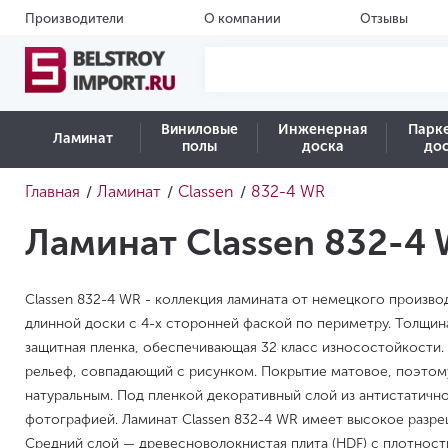
Производители
О компании
Отзывы
Виниловые
Инженерная
Парк
Ламинат
полы
доска
до
Главная
Ламинат
Classen
832-4 WR
/
/
/
Ламинат Classen 832-4
Classen 832-4 WR - коллекция ламината от немецкого произво
длинной доски с 4-х сторонней фаской по периметру. Толщин
защитная пленка, обеспечивающая 32 класс износостойкости.
рельеф, совпадающий с рисунком. Покрытие матовое, поэтом
натуральным. Под пленкой декоративный слой из антистатичн
фотографией. Ламинат Classen 832-4 WR имеет высокое разре
Средний слой — древесноволокнистая плита (HDF) с плотность