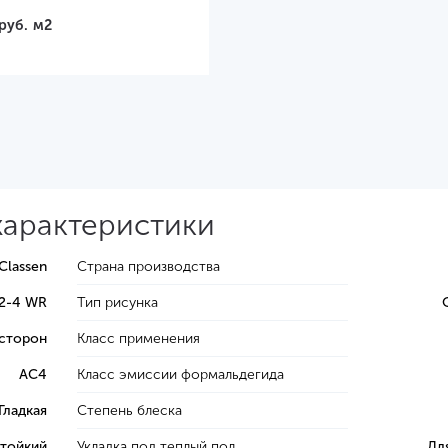
85х192х8 мм
руб.
м2
характеристики
Classen
Страна производства
2-4 WR
Тип рисунка
 сторон
Класс применения
AC4
Класс эмиссии формальдегида
Гладкая
Степень блеска
тойкий
Укладка под теплый пол
Дл