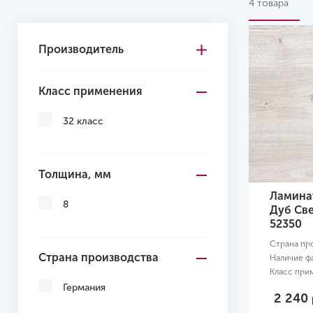
4 товара
Master WR
Nature WR
Производитель
Vision WR
Класс применения
32 класс
Толщина, мм
Ламинат
8
Дуб Св
52350
Страна пр
Страна производства
Наличие ф
Класс при
Размер:
12
Германия
2 240