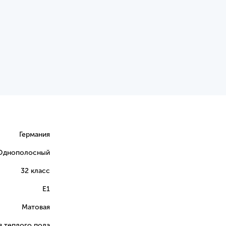
Германия
Однополосный
32 класс
E1
Матовая
я теплого пола