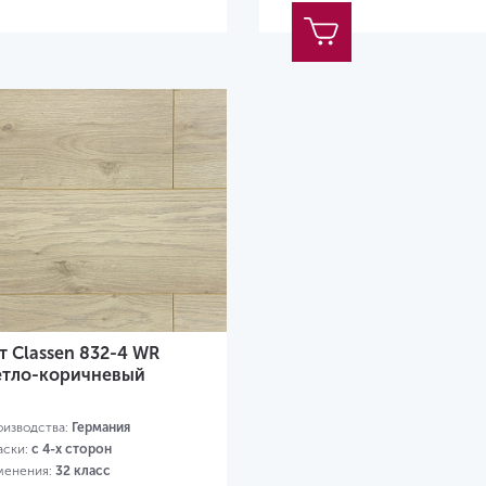
 Classen 832-4 WR
етло-коричневый
оизводства:
Германия
аски:
с 4-х сторон
менения:
32 класс