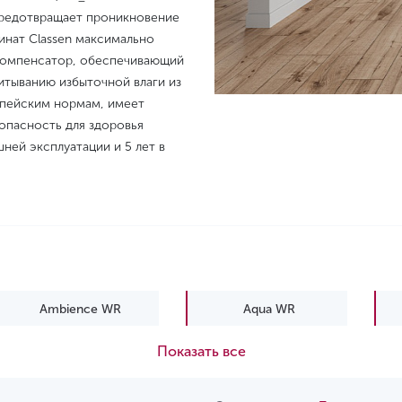
 предотвращает проникновение
инат Classen максимально
 компенсатор, обеспечивающий
итыванию избыточной влаги из
опейским нормам, имеет
опасность для здоровья
шней эксплуатации и 5 лет в
Ambience WR
Aqua WR
Показать все
Elite WR
Emotions WR
Freedom WR
Impression WR