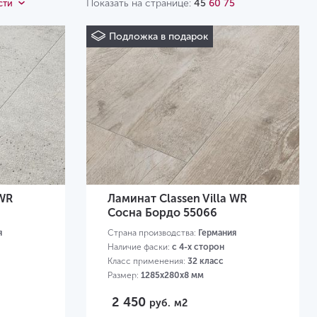
Показать на странице:
45
60
75
сти
Ville
Visiogrande WR
Подложка в подарок
 WR
Ламинат Classen Villa WR
Сосна Бордо 55066
я
Страна производства:
Германия
Наличие фаски:
с 4-х сторон
Класс применения:
32 класс
Размер:
1285х280х8 мм
2 450
руб.
м2