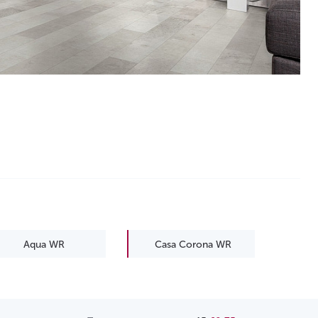
Aqua WR
Casa Corona WR
Emotions WR
Euphoria WR
Impression WR
Legend WR