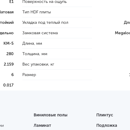
E1
Поверхность на ощупь
атовая
Тип HDF плиты
тойкий
Укладка под теплый пол
Дл
тдельно
Замковая система
Megaloc
КМ-5
Длина, мм
280
Толщина, мм
2.159
Вес упаковки, кг
6
Размер
0.017
Виниловые полы
Плинтус
ии
Ламинат
Подложка