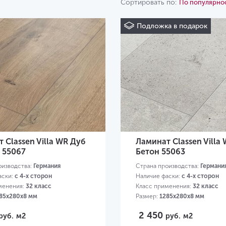
Сортировать по:
По популярно
Nature WR
Story WR
Подложка в подарок
 Classen Villa WR Дуб
Ламинат Classen Villa
 55067
Бетон 55063
оизводства:
Германия
Страна производства:
Германи
аски:
с 4-х сторон
Наличие фаски:
с 4-х сторон
менения:
32 класс
Класс применения:
32 класс
85х280х8 мм
Размер:
1285х280х8 мм
2 450
руб.
м2
руб.
м2