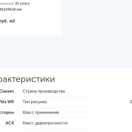
менения:
32 класс
85х280х8 мм
руб.
м2
арактеристики
Classen
Страна производства
Villa WR
Тип рисунка
 сторон
Класс применения
AC4
Класс ударопрочности