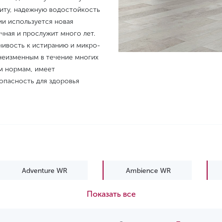
щиту, надежную водостойкость
и используется новая
очная и прослужит много лет.
чивость к истиранию и микро-
 неизменным в течение многих
м нормам, имеет
опасность для здоровья
Adventure WR
Ambience WR
Показать все
EIR
Elite WR
Expert WR
Freedom WR