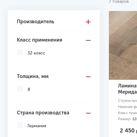
7 товаров
Manor
Master WR
Производитель
Vision WR
Класс применения
32 класс
Толщина, мм
Ламинат
8
Мерида
Страна пр
Наличие ф
Страна производства
Класс при
Размер:
12
Германия
2 450