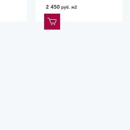
2 450
руб.
м2