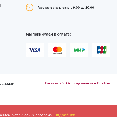
я
Работаем ежедневно
с 9:00 до 20:00
Мы принимаем к оплате:
формации
Реклама и SEO-продвижение – PixelPlex
ованием метрических программ.
Подробнее