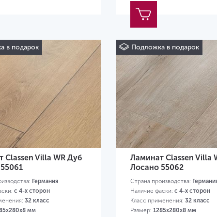
а в подарок
Подложка в подарок
 Classen Villa WR Дуб
Ламинат Classen Villa
 55061
Лосано 55062
оизводства:
Германия
Страна производства:
Германи
аски:
с 4-х сторон
Наличие фаски:
с 4-х сторон
менения:
32 класс
Класс применения:
32 класс
85х280х8 мм
Размер:
1285х280х8 мм