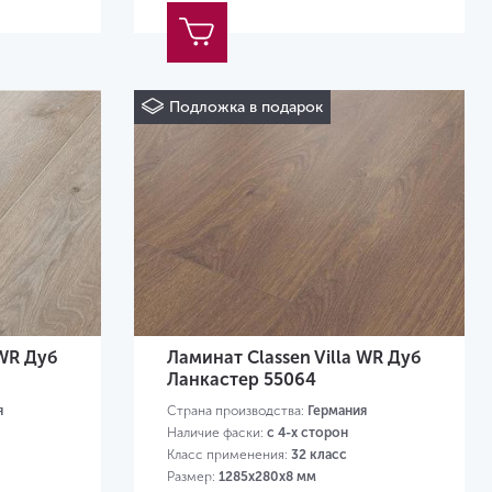
Подложка в подарок
 WR Дуб
Ламинат Classen Villa WR Дуб
Ланкастер 55064
я
Страна производства:
Германия
Наличие фаски:
с 4-х сторон
Класс применения:
32 класс
Размер:
1285х280х8 мм