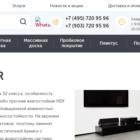
Услуги
Новости и акции
Доставка и опла
+7 (495) 720 95 96
Ежед
c 9:0
+7 (903) 720 95 96
20:0
етная
Массивная
Пробковое
Плинтус
По
ска
доска
покрытие
R
а 32 класса, особенность
обо прочная влагостойкая HDF
с повышенной влажностью.
зносостойкости. На верхнем
атовое, поэтому ламинат
истатичной бумаги с
вую водостойкую систему