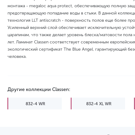
монтажа - megaloc aqua protect, обеспечивающую полную за
предотвращающую попадание воды в стыки. В данной коллекци
технология LLT antiscratch - поверхность полов еще более пр
Усиленный верхний слой обеспечивает исключительную устой
царапинам, что также делает уровень блеска/матовости пола
лет. Ламинат Classen соответствует современным европейски
экологический сертификат The Blue Angel, гарантирующий без
человека.
Другие коллекции Classen:
832-4 WR
832-4 XL WR
Charm WR
Discovery WR
Evolution WR
Expedition WR