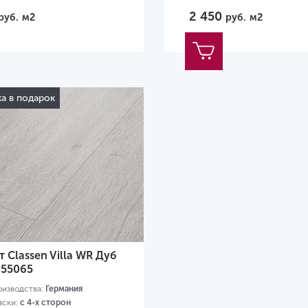
2 450
руб.
м2
руб.
м2
а в подарок
 Classen Villa WR Дуб
 55065
оизводства:
Германия
аски:
с 4-х сторон