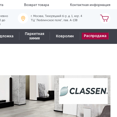
та
Возврат товара
Контактная информация
невно
г. Москва, Тихорецкий б-р, д. 1, кор. 4
0 до
ТЦ "Люблинское поле", пав. А-138
0
Паркетная
Распродажа
дложка
Ковролин
химия