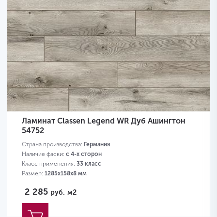
Ламинат Classen Legend WR Дуб Ашингтон
54752
Страна производства:
Германия
Наличие фаски:
с 4-х сторон
Класс применения:
33 класс
Размер:
1285х158х8 мм
2 285
руб.
м2