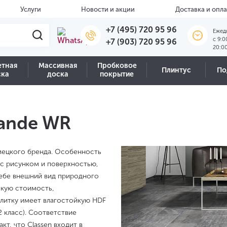
Услуги
Новости и акции
Доставка и опла
+7 (495) 720 95 96
Ежед
c 9:0
+7 (903) 720 95 96
20:0
етная
Массивная
Пробковое
Плинтус
По
ска
доска
покрытие
rande WR
немецкого бренда. Особенность
 с рисунком и поверхностью,
себе внешний вид природного
окую стоимость,
плитку имеет влагостойкую HDF
2 класс). Соответствие
т, что Classen входит в