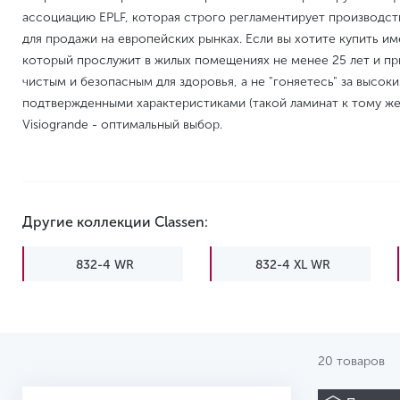
ассоциацию EPLF, которая строго регламентирует производст
для продажи на европейских рынках. Если вы хотите купить и
который прослужит в жилых помещениях не менее 25 лет и пр
чистым и безопасным для здоровья, а не "гоняетесь" за высок
подтвержденными характеристиками (такой ламинат к тому же 
Visiogrande - оптимальный выбор.
Другие коллекции Classen:
832-4 WR
832-4 XL WR
Charm WR
Discovery WR
Evolution WR
Expedition WR
20 товаров
Manor
Master WR