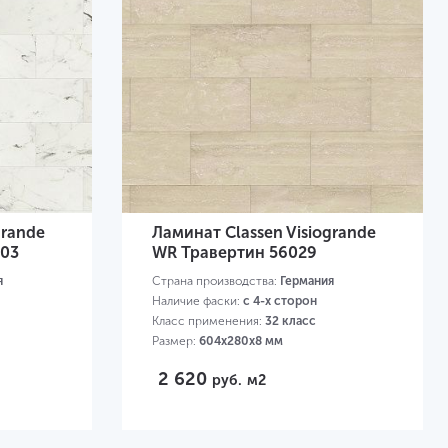
grande
Ламинат Classen Visiogrande
203
WR Травертин 56029
я
Страна производства:
Германия
Наличие фаски:
с 4-х сторон
Класс применения:
32 класс
Размер:
604х280х8 мм
2 620
руб.
м2