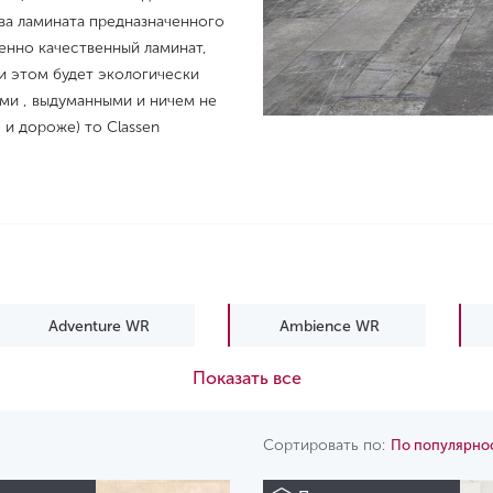
ва ламината предназначенного
менно качественный ламинат,
и этом будет экологически
ими , выдуманными и ничем не
и дороже) то Classen
Adventure WR
Ambience WR
Показать все
EIR
Elite WR
Expert WR
Freedom WR
Сортировать по:
По популярно
Nature WR
Story WR