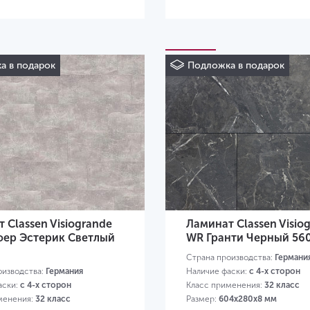
а в подарок
Подложка в подарок
 Classen Visiogrande
Ламинат Classen Visio
ер Эстерик Светлый
WR Гранти Черный 56
Страна производства:
Германи
оизводства:
Германия
Наличие фаски:
с 4-х сторон
аски:
с 4-х сторон
Класс применения:
32 класс
менения:
32 класс
Размер:
604х280х8 мм