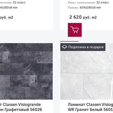
менения:
32 класс
Класс применения:
32 класс
4х280х8 мм
Размер:
604х280х8 мм
2 620
руб.
м2
руб.
м2
Подложка в подарок
 Classen Visiogrande
Ламинат Classen Visio
он Графитовый 56026
WR Гранит Белый 5601