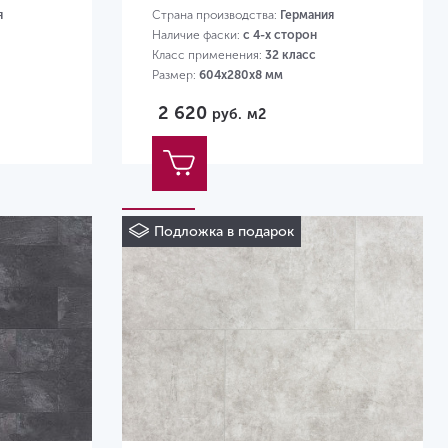
я
Страна производства:
Германия
Наличие фаски:
с 4-х сторон
Класс применения:
32 класс
Размер:
604х280х8 мм
2 620
руб.
м2
Подложка в подарок