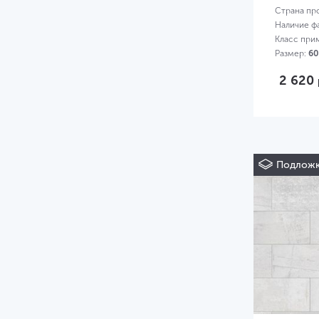
Страна пр
Наличие ф
Класс при
Размер:
60
2 620
Подложк