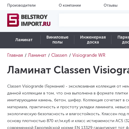
Производители
О компании
Отзывы
Виниловые
Инженерная
Парк
Ламинат
полы
доска
до
Главная
Ламинат
Classen
Visiogrande WR
/
/
/
Ламинат Classen Visiog
Classen Visiogrande (Германия) - эксклюзивная коллекция от 
данной коллекции в том, что она выполнена в формате плитки
имитирующими камень, бетон, шифер. Коллекция сочетает в 
материала, практичность и простоту укладки ламината, невыс
экологическую безопасность и влагостойкость. Классен под 
основу плотностью 870 кг/м.куб и класс истираемости AC5 (3
современной Европейской норме EN 13329 гарантирует тот фак