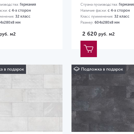
оизводства:
Германия
Страна производства:
Германи
аски:
с 4-х сторон
Наличие фаски:
с 4-х сторон
менения:
32 класс
Класс применения:
32 класс
4х280х8 мм
Размер:
604х280х8 мм
2 620
руб.
м2
руб.
м2
а в подарок
Подложка в подарок