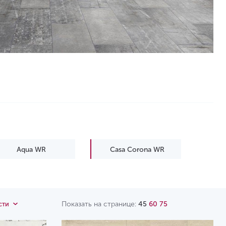
Aqua WR
Casa Corona WR
Emotions WR
Euphoria WR
Impression WR
Legend WR
Показать на странице:
45
60
75
сти
Villa WR
Ville