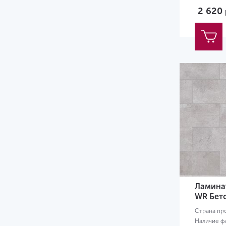
Размер:
60
2 620
Ламинат
WR Бет
Страна пр
Наличие ф