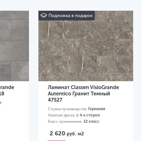
Подложка в подарок
grande
Ламинат Classen VisioGrande
18
Autentico Гранит Темный
47527
я
Страна производства:
Германия
Наличие фаски:
с 4-х сторон
Класс применения:
32 класс
Размер:
604х280х8 мм
2 620
руб.
м2