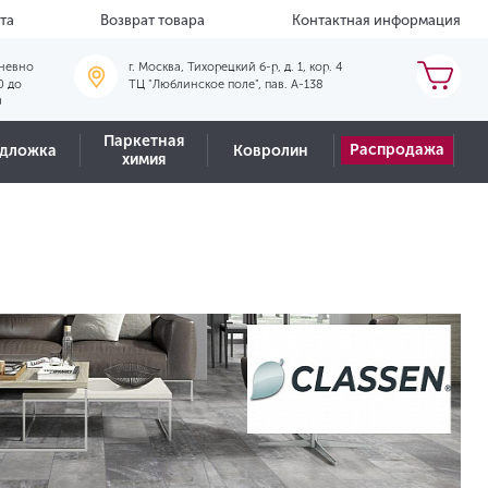
та
Возврат товара
Контактная информация
невно
г. Москва, Тихорецкий б-р, д. 1, кор. 4
0 до
ТЦ "Люблинское поле", пав. А-138
0
Паркетная
Распродажа
дложка
Ковролин
химия