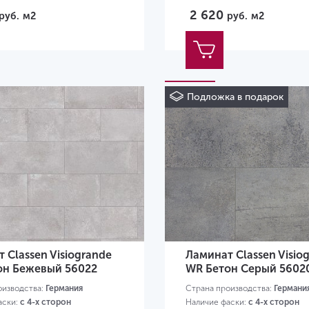
4х280х8 мм
2 620
руб.
м2
руб.
м2
Подложка в подарок
 Classen Visiogrande
Ламинат Classen Visio
он Бежевый 56022
WR Бетон Серый 5602
оизводства:
Германия
Страна производства:
Германи
аски:
с 4-х сторон
Наличие фаски:
с 4-х сторон