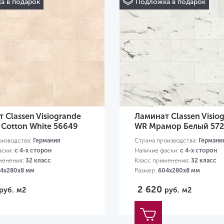
а в подарок
Подложка в подарок
 Classen Visiogrande
Ламинат Classen Visio
 Cotton White 56649
WR Мрамор Белый 57
оизводства:
Германия
Страна производства:
Германи
аски:
с 4-х сторон
Наличие фаски:
с 4-х сторон
менения:
32 класс
Класс применения:
32 класс
4х280х8 мм
Размер:
604х280х8 мм
2 620
руб.
м2
руб.
м2