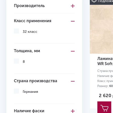
Подложк
Производитель
Vision WR
Класс применения
32 класс
Толщина, мм
Ламинат
8
WR Soft
Страна пр
Наличие ф
Страна производства
Класс при
Размер:
60
Германия
2 620
Наличие фаски