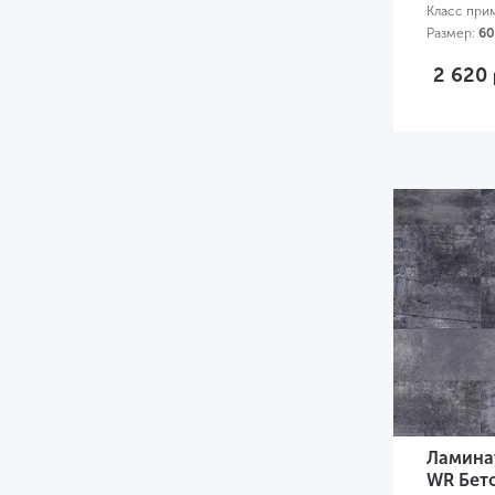
Класс при
Размер:
60
2 620
Ламинат
WR Бет