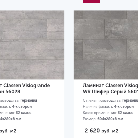
 Classen Visiogrande
Ламинат Classen Visio
он 56028
WR Шифер Серый 560
оизводства:
Германия
Страна производства:
Германи
аски:
с 4-х сторон
Наличие фаски:
с 4-х сторон
менения:
32 класс
Класс применения:
32 класс
4х280х8 мм
Размер:
604х280х8 мм
2 620
руб.
м2
руб.
м2