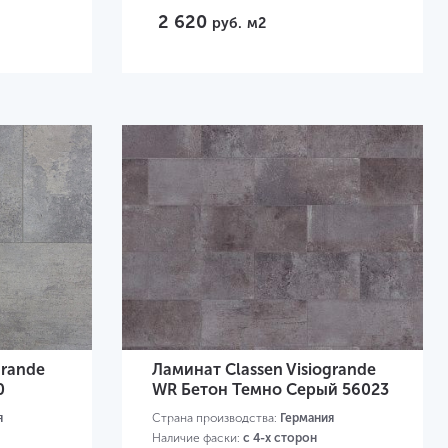
2 620
руб.
м2
grande
Ламинат Classen Visiogrande
0
WR Бетон Темно Серый 56023
я
Страна производства:
Германия
Наличие фаски:
с 4-х сторон