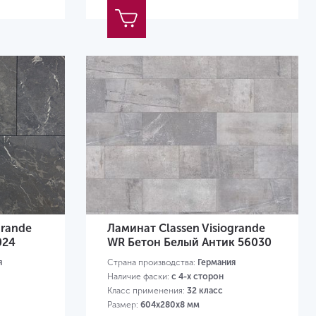
grande
Ламинат Classen Visiogrande
024
WR Бетон Белый Антик 56030
я
Страна производства:
Германия
Наличие фаски:
с 4-х сторон
Класс применения:
32 класс
Размер:
604х280х8 мм