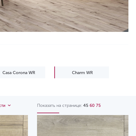
Casa Corona WR
Charm WR
Euphoria WR
Evolution WR
Legend WR
Manor
Показать на странице:
45
60
75
сти
Ville
Visiogrande WR