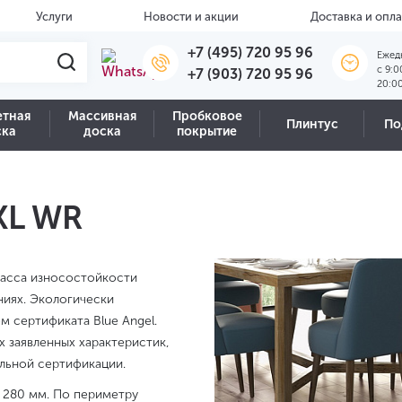
Услуги
Новости и акции
Доставка и опла
+7 (495) 720 95 96
Ежед
c 9:0
+7 (903) 720 95 96
20:0
етная
Массивная
Пробковое
Плинтус
По
ска
доска
покрытие
XL WR
ласса износостойкости
ниях. Экологически
 сертификата Blue Angel.
х заявленных характеристик,
льной сертификации.
 280 мм. По периметру