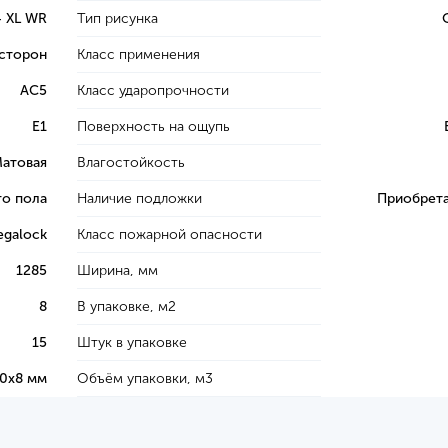
4 XL WR
Тип рисунка
 сторон
Класс применения
AC5
Класс ударопрочности
E1
Поверхность на ощупь
атовая
Влагостойкость
го пола
Наличие подложки
Приобрета
galock
Класс пожарной опасности
1285
Ширина, мм
8
В упаковке, м2
15
Штук в упаковке
0х8 мм
Объём упаковки, м3