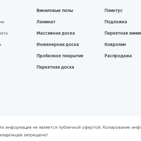
Виниловые полы
Плинтус
ии
Ламинат
Подложка
лата
Массивная доска
Паркетная хими
а
Инженерная доска
Ковролин
Пробковое покрытие
Распродажа
Паркетная доска
йте информация не является публичной офертой. Копирование ин
 владельцев запрещено!