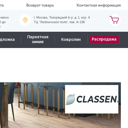
та
Возврат товара
Контактная информация
невно
г. Москва, Тихорецкий б-р, д. 1, кор. 4
0 до
ТЦ "Люблинское поле", пав. А-138
0
Паркетная
Распродажа
дложка
Ковролин
химия