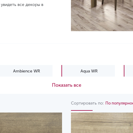
увидеть все декоры в
Ambience WR
Aqua WR
Показать все
Elite WR
Emotions WR
Freedom WR
Impression WR
Сортировать по:
По популярно
Story WR
Villa WR