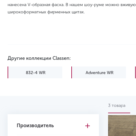
нанесена V-образная фаска. В нашем шоу-руме можно вживую 
широкоформатных фирменных щитах.
Другие коллекции Classen:
832-4 WR
Adventure WR
Discovery WR
EIR
Expedition WR
Expert WR
3 товара
Master WR
Nature WR
Производитель
Vision WR