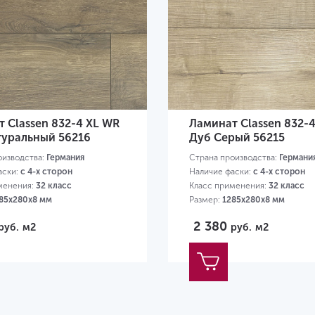
 Classen 832-4 XL WR
Ламинат Classen 832-
туральный 56216
Дуб Серый 56215
оизводства:
Германия
Страна производства:
Германи
аски:
с 4-х сторон
Наличие фаски:
с 4-х сторон
менения:
32 класс
Класс применения:
32 класс
85х280х8 мм
Размер:
1285х280х8 мм
2 380
руб.
м2
руб.
м2