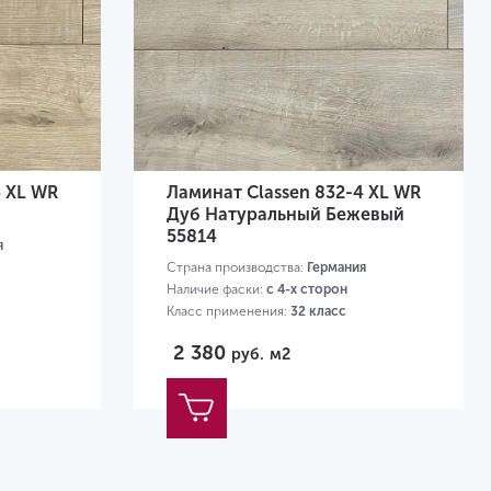
4 XL WR
Ламинат Classen 832-4 XL WR
Дуб Натуральный Бежевый
55814
я
Страна производства:
Германия
Наличие фаски:
с 4-х сторон
Класс применения:
32 класс
Размер:
1285х280х8 мм
2 380
руб.
м2