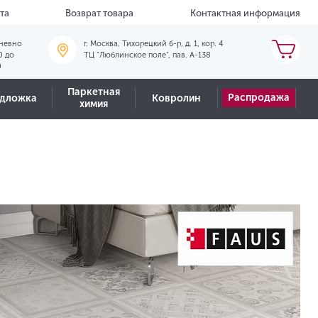
та
Возврат товара
Контактная информация
невно
г. Москва, Тихорецкий б-р, д. 1, кор. 4
0 до
ТЦ "Люблинское поле", пав. А-138
0
Паркетная
Распродажа
дложка
Ковролин
химия