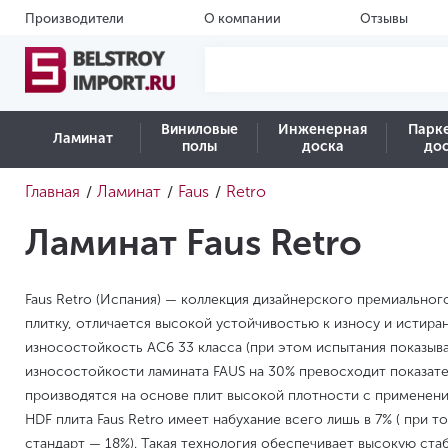
Производители
О компании
Отзывы
Виниловые
Инженерная
Парк
Ламинат
полы
доска
до
Главная
Ламинат
Faus
Retro
/
/
/
Ламинат Faus Retro
Faus Retro (Испания) — коллекция дизайнерского премиальног
плитку, отличается высокой устойчивостью к износу и истира
износостойкость AC6 33 класса (при этом испытания показыва
износостойкости ламината FAUS на 30% превосходит показател
производятся на основе плит высокой плотности с применен
HDF плита Faus Retro имеет набухание всего лишь в 7% ( при т
стандарт — 18%). Такая технология обеспечивает высокую ста