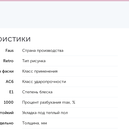
еристики
Faus
Страна производства
Retro
Тип рисунка
з фаски
Класс применения
AC6
Класс ударопрочности
E1
Степень блеска
1000
Процент разбухания max, %
тойкий
Укладка под теплый пол
тдельно
Толщина, мм