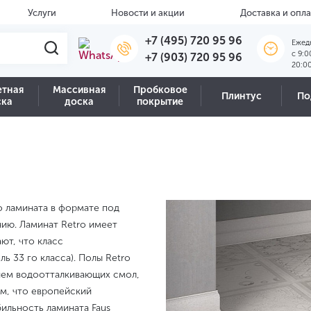
Услуги
Новости и акции
Доставка и опла
+7 (495) 720 95 96
Ежед
c 9:0
+7 (903) 720 95 96
20:0
етная
Массивная
Пробковое
Плинтус
По
ска
доска
покрытие
о ламината в формате под
нию. Ламинат Retro имеет
ют, что класс
ь 33 го класса). Полы Retro
ием водоотталкивающих смол,
ом, что европейский
бильность ламината Faus