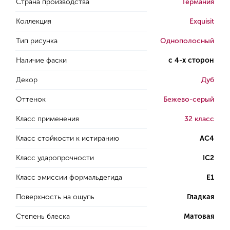
Страна производства
Германия
Коллекция
Exquisit
Тип рисунка
Однополосный
Наличие фаски
с 4-х сторон
Декор
Дуб
Оттенок
Бежево-серый
Класс применения
32 класс
Класс стойкости к истиранию
AC4
Класс ударопрочности
IC2
Класс эмиссии формальдегида
E1
Поверхность на ощупь
Гладкая
Степень блеска
Матовая